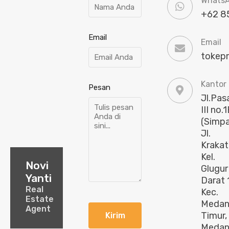
Whats
‪+62 8
Email
Email
tokep
Kantor
Pesan
Jl.Pas
III no.1
(Simp
Jl.
Krakat
Kel.
Novi
Glugur
Yanti
Darat 1
Real
Kec.
Estate
Meda
Agent
Timur,
Medan