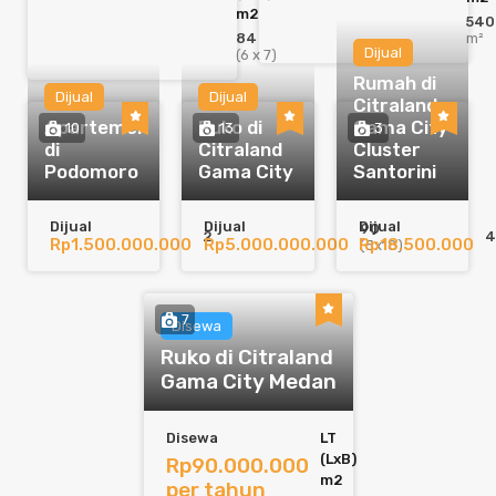
m2
540
84
m²
Dijual
(6 x 7)
Rumah di
Dijual
Dijual
Citraland
Apartemen
Ruko di
Gama City
10
13
3
di
Citraland
Cluster
Podomoro
Gama City
Santorini
Dijual
Dijual
Dijual
90
2
4
Rp1.500.000.000
Rp5.000.000.000
Rp18.500.000
(5x18)
7
Disewa
Ruko di Citraland
Gama City Medan
Disewa
LT
(LxB)
Rp90.000.000
m2
per tahun