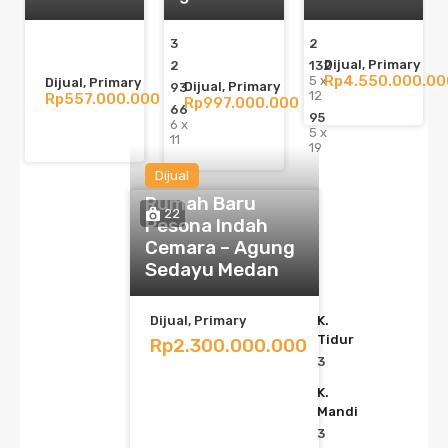
3
2
Dijual, Primary
2
132
Rp4.550.000.00
5 x
Dijual, Primary
Dijual, Primary
93
12
Rp557.000.000
Rp997.000.000
66
95
6 x
5 x
11
19
Dijual
Rumah Baru
22
Pesona Indah
Cemara – Agung
Sedayu Medan
Dijual, Primary
K.
Tidur
Rp2.300.000.000
3
K.
Mandi
3