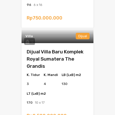
96
6 x 16
Rp750.000.000
Villa
Dijual
12
Dijual Villa Baru Komplek
Royal Sumatera The
Grandis
K. Tidur
K. Mandi
LB (LxB) m2
3
4
130
LT (LxB) m2
170
10 x 17