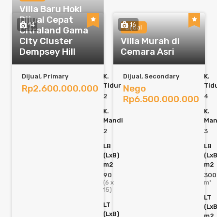
Villa Baru Hoki
Dijual Cepat
14
16
Dijual
Citraland Gama
City Cluster
Villa Murah di
Dempsey Hill
Cemara Asri
Dijual, Primary
K.
Dijual, Secondary
K.
Tidur
Tid
Rp2.600.000.000
Nego
2
4
Rp6.500.000.000
K.
K.
Mandi
Man
2
3
LB
LB
(LxB)
(LxB
m2
m2
90
300
(6 x
m²
15)
LT
LT
(LxB
(LxB)
m2