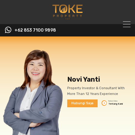
+62 853 7100 9898‬
Novi Yanti
Property Investor & Consultant With
More Than 12 Years Experience
Tonton Video
play_circle_filled_whit
Hubungi Saya
Tentang Kami