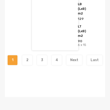
LB
(LxB)
m2
129
LT
(LxB)
m2
90
6 x 15
1
2
3
4
Next
Last