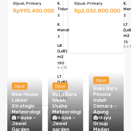
Dijual, Primary
K.
Dijual, Primary
K.
Tidur
Man
Rp995.400.000
Rp2.032.800.000
3
3
K.
LT
Mandi
(Lx
m2
3
75
LB
5 x 
(LxB)
m2
180
6 x 15
LT
Dijual
(LxB)
Dijual
Dijual
m2
Ruko Baru
New House
Ruko Baru
Pesona
90
6 x 15
Lokasi
lokasi
Indah
Strategis
Usaha
Cemara –
Meteorologi
Meteorologi
Agung
W House –
WHouse –
Sedayu
7
6
13
Jewel
Jewel
Group
Garden
garden
Medan