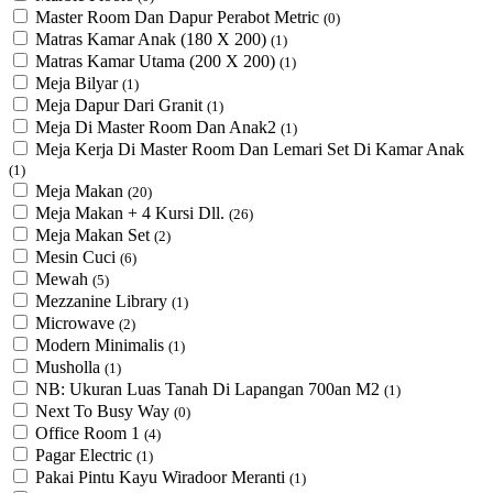
Master Room Dan Dapur Perabot Metric
(0)
Matras Kamar Anak (180 X 200)
(1)
Matras Kamar Utama (200 X 200)
(1)
Meja Bilyar
(1)
Meja Dapur Dari Granit
(1)
Meja Di Master Room Dan Anak2
(1)
Meja Kerja Di Master Room Dan Lemari Set Di Kamar Anak
(1)
Meja Makan
(20)
Meja Makan + 4 Kursi Dll.
(26)
Meja Makan Set
(2)
Mesin Cuci
(6)
Mewah
(5)
Mezzanine Library
(1)
Microwave
(2)
Modern Minimalis
(1)
Musholla
(1)
NB: Ukuran Luas Tanah Di Lapangan 700an M2
(1)
Next To Busy Way
(0)
Office Room 1
(4)
Pagar Electric
(1)
Pakai Pintu Kayu Wiradoor Meranti
(1)