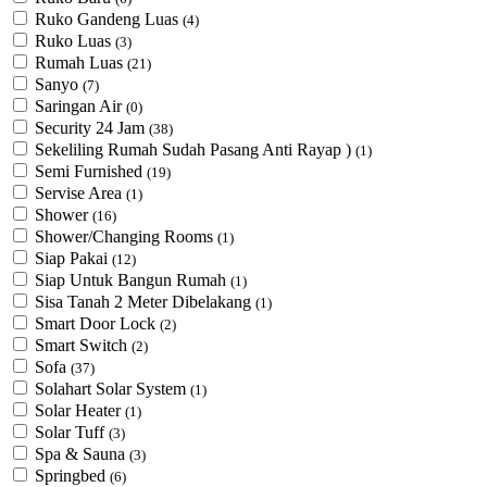
Ruko Gandeng Luas
(4)
Ruko Luas
(3)
Rumah Luas
(21)
Sanyo
(7)
Saringan Air
(0)
Security 24 Jam
(38)
Sekeliling Rumah Sudah Pasang Anti Rayap )
(1)
Semi Furnished
(19)
Servise Area
(1)
Shower
(16)
Shower/Changing Rooms
(1)
Siap Pakai
(12)
Siap Untuk Bangun Rumah
(1)
Sisa Tanah 2 Meter Dibelakang
(1)
Smart Door Lock
(2)
Smart Switch
(2)
Sofa
(37)
Solahart Solar System
(1)
Solar Heater
(1)
Solar Tuff
(3)
Spa & Sauna
(3)
Springbed
(6)