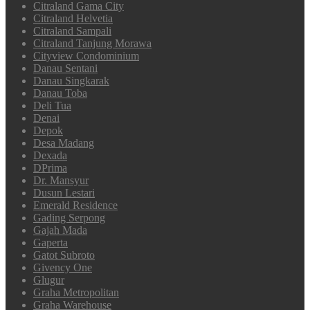
Citraland Gama City
Citraland Helvetia
Citraland Sampali
Citraland Tanjung Morawa
Cityview Condominium
Danau Sentani
Danau Singkarak
Danau Toba
Deli Tua
Denai
Depok
Desa Madang
Dexada
DPrima
Dr. Mansyur
Dusun Lestari
Emerald Residence
Gading Serpong
Gajah Mada
Gaperta
Gatot Subroto
Givency One
Glugur
Graha Metropolitan
Graha Warehouse