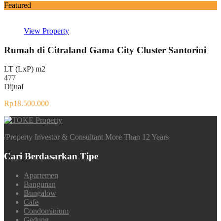
Featured
View Property
Rumah di Citraland Gama City Cluster Santorini
LT (LxP) m2
477
Dijual
Rp18.500.000
/
Property Investor & Consultant More Than 12 Years
Cari Berdasarkan Tipe
Apartemen
Bangunan
Bungalow
Cafe
Condominium
Gedung