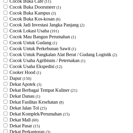
Cocok Buka Cafe
(11)
Cocok Buka Doorsmeer
(1)
Cocok Buka Kampus
(3)
Cocok Buka Kos-kosan
(6)
Cocok Jadi Investasi Jangka Panjang
(2)
Cocok Lokasi Usaha
(101)
Cocok Mau Bangun Perumahan
(1)
Cocok Untuk Gudang
(1)
Cocok Untuk Perkebunan Sawit
(1)
Cocok Untuk ​Pangkalan Alat Berat / Gudang Logistik
(2)
Cocok Usaha Agribisnis / Peternakan
(1)
Cocok Usaha Ekspedisi
(12)
Cooker Hood
(1)
Dapur
(150)
Dekat Apotek
(3)
Dekat Berbagai Tempat Kuliner
(21)
Dekat Danau
(1)
Dekat Fasilitas Kesehatan
(8)
Dekat Jalan Tol
(25)
Dekat Komplek/Perumahan
(15)
Dekat Mall
(60)
Dekat Pasar
(15)
Dekat Perkantoran
(3)