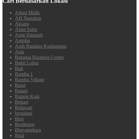
Cari Berdasarkan Lokasi
Adam Malik
AH Nasution
Aksara
Alam Sutra
Amir Hamzah
Amplas
Arah Bandara Kualanamu
Asia
Bahagia Business Centre
Bakti Luhur
Bali
Bambu 1
Bambu Village
Barat
Batam
Batang Kuis
Bekasi
Belawan
berastagi
Besi
Besiktang
Bhayangkara
Bilal