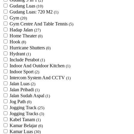
(2)
Gudang Luas
(10)
Gudang Luas: 720 M2
(1)
Gym
(20)
Gym Centre And Table Tennis
(5)
Hadap Jalan
(27)
Home Theater
(0)
Hook
(8)
Hurricane Shutters
(0)
Hydrant
(1)
Include Perabot
(1)
Indoor And Outdoor Kitchen
(1)
Indoor Sport
(2)
Intercom System And CCTV
(1)
Jalan Luas
(2)
Jalan Pribadi
(1)
Jalan Sudah Aspal
(1)
Jog Path
(0)
Jogging Track
(25)
Jogging Tracks
(3)
Kabel Tanam
(1)
Kamar Belajar
(6)
Kamar Luas
(30)