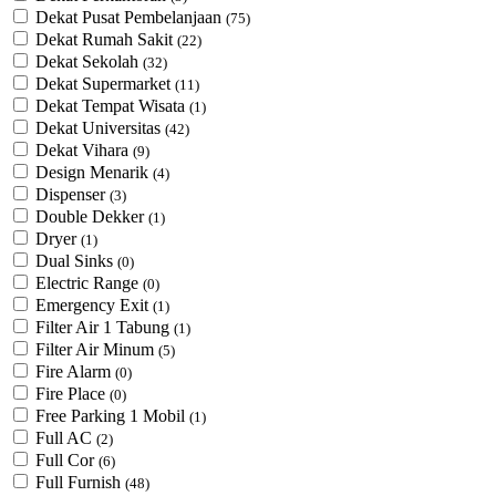
Dekat Pusat Pembelanjaan
(75)
Dekat Rumah Sakit
(22)
Dekat Sekolah
(32)
Dekat Supermarket
(11)
Dekat Tempat Wisata
(1)
Dekat Universitas
(42)
Dekat Vihara
(9)
Design Menarik
(4)
Dispenser
(3)
Double Dekker
(1)
Dryer
(1)
Dual Sinks
(0)
Electric Range
(0)
Emergency Exit
(1)
Filter Air 1 Tabung
(1)
Filter Air Minum
(5)
Fire Alarm
(0)
Fire Place
(0)
Free Parking 1 Mobil
(1)
Full AC
(2)
Full Cor
(6)
Full Furnish
(48)