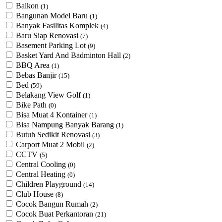
Balkon
(1)
Bangunan Model Baru
(1)
Banyak Fasilitas Komplek
(4)
Baru Siap Renovasi
(7)
Basement Parking Lot
(9)
Basket Yard And Badminton Hall
(2)
BBQ Area
(1)
Bebas Banjir
(15)
Bed
(59)
Belakang View Golf
(1)
Bike Path
(0)
Bisa Muat 4 Kontainer
(1)
Bisa Nampung Banyak Barang
(1)
Butuh Sedikit Renovasi
(3)
Carport Muat 2 Mobil
(2)
CCTV
(5)
Central Cooling
(0)
Central Heating
(0)
Children Playground
(14)
Club House
(8)
Cocok Bangun Rumah
(2)
Cocok Buat Perkantoran
(21)