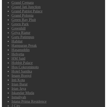
Grand Cemara
Grand Jati Junction
Grand Patriot Palace
Grand Polonia
Green Bay Pluit
Green Park
Greenhill
Griya Riatur
Guru Patimpus
Habitat
Hamparan Perak
Hasanuddin
Helvetia
HM Said
Hobbit Palace
Hos Cokrominoto
Hotel Santika
Imam Bonjol
Inti Kota
Irian Barat
Irian Jaya
Iskandar Muda
Ismaliyah
Istana Prima Residence
J City