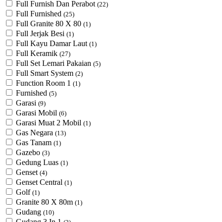
Full Furnish Dan Perabot
(22)
Full Furnished
(25)
Full Granite 80 X 80
(1)
Full Jerjak Besi
(1)
Full Kayu Damar Laut
(1)
Full Keramik
(27)
Full Set Lemari Pakaian
(5)
Full Smart System
(2)
Function Room 1
(1)
Furnished
(5)
Garasi
(9)
Garasi Mobil
(6)
Garasi Muat 2 Mobil
(1)
Gas Negara
(13)
Gas Tanam
(1)
Gazebo
(3)
Gedung Luas
(1)
Genset
(4)
Genset Central
(1)
Golf
(1)
Granite 80 X 80m
(1)
Gudang
(10)
Gudang 3 In 1