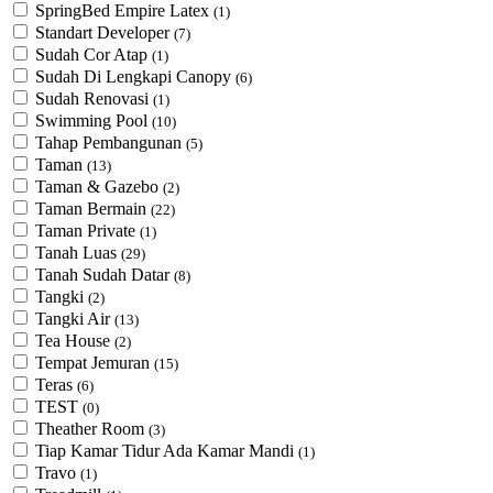
SpringBed Empire Latex
(1)
Standart Developer
(7)
Sudah Cor Atap
(1)
Sudah Di Lengkapi Canopy
(6)
Sudah Renovasi
(1)
Swimming Pool
(10)
Tahap Pembangunan
(5)
Taman
(13)
Taman & Gazebo
(2)
Taman Bermain
(22)
Taman Private
(1)
Tanah Luas
(29)
Tanah Sudah Datar
(8)
Tangki
(2)
Tangki Air
(13)
Tea House
(2)
Tempat Jemuran
(15)
Teras
(6)
TEST
(0)
Theather Room
(3)
Tiap Kamar Tidur Ada Kamar Mandi
(1)
Travo
(1)