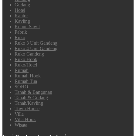
Gudang
Hotel
Kantor
Kavling
Kebun Sawit
Pabrik
Ruko
Ruko 3 Unit Gandeng
Ruko 4 Unit Gandeng
Ruko Gandeng
Ruko Hook
Ruko/Hotel
Rumah
Rumah Hook
Rumah Tua
SOHO
Tanah & Bangunan
Tanah & Gudang
Tanah/Kavling
Town House
Villa
Villa Hook
Wisata