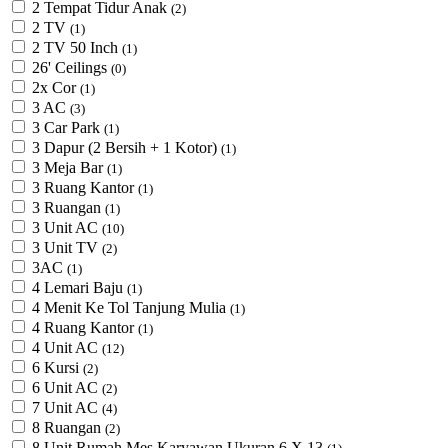
2 Tempat Tidur Anak
(2)
2 TV
(1)
2 TV 50 Inch
(1)
26' Ceilings
(0)
2x Cor
(1)
3 AC
(3)
3 Car Park
(1)
3 Dapur (2 Bersih + 1 Kotor)
(1)
3 Meja Bar
(1)
3 Ruang Kantor
(1)
3 Ruangan
(1)
3 Unit AC
(10)
3 Unit TV
(2)
3AC
(1)
4 Lemari Baju
(1)
4 Menit Ke Tol Tanjung Mulia
(1)
4 Ruang Kantor
(1)
4 Unit AC
(12)
6 Kursi
(2)
6 Unit AC
(2)
7 Unit AC
(4)
8 Ruangan
(2)
8 Unit Rumah Mes Karyawan Ukuran 6 X 13