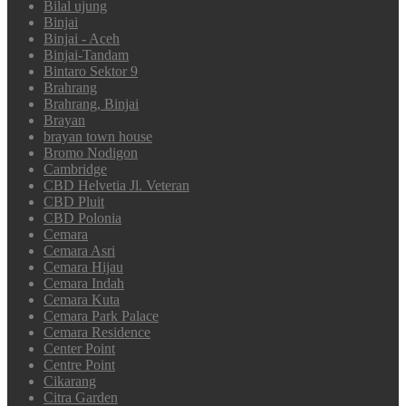
Bilal ujung
Binjai
Binjai - Aceh
Binjai-Tandam
Bintaro Sektor 9
Brahrang
Brahrang, Binjai
Brayan
brayan town house
Bromo Nodigon
Cambridge
CBD Helvetia Jl. Veteran
CBD Pluit
CBD Polonia
Cemara
Cemara Asri
Cemara Hijau
Cemara Indah
Cemara Kuta
Cemara Park Palace
Cemara Residence
Center Point
Centre Point
Cikarang
Citra Garden