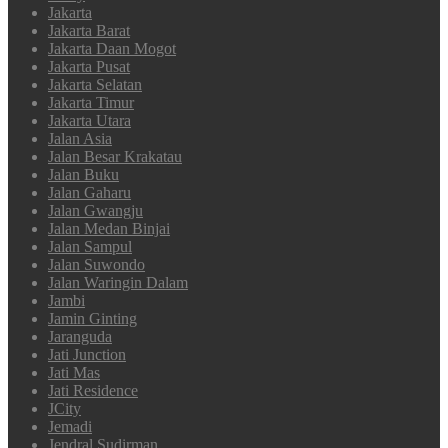
Jakarta
Jakarta Barat
Jakarta Daan Mogot
Jakarta Pusat
Jakarta Selatan
Jakarta Timur
Jakarta Utara
Jalan Asia
Jalan Besar Krakatau
Jalan Buku
Jalan Gaharu
Jalan Gwangju
Jalan Medan Binjai
Jalan Sampul
Jalan Suwondo
Jalan Waringin Dalam
Jambi
Jamin Ginting
Jaranguda
Jati Junction
Jati Mas
Jati Residence
JCity
Jemadi
Jendral Sudirman