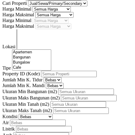
Cari Properti
Harga Minimal
Harga Maksimal
Harga Minimal
Harga Maksimal
Lokasi
Tipe
Property ID (Kode)
Jumlah Min K. Tidur
Jumlah Min K. Mandi
Ukuran Min Bangunan
(m2)
Ukuran Maks Bangunan
(m2)
Ukuran Min Tanah
(m2)
Ukuran Maks Tanah
(m2)
Kondisi
Air
Listrik