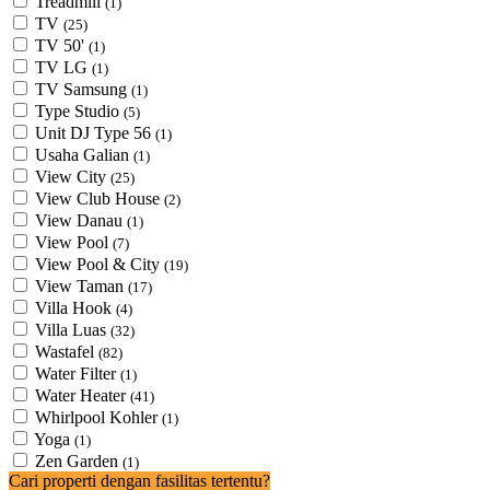
Treadmill
(1)
TV
(25)
TV 50'
(1)
TV LG
(1)
TV Samsung
(1)
Type Studio
(5)
Unit DJ Type 56
(1)
Usaha Galian
(1)
View City
(25)
View Club House
(2)
View Danau
(1)
View Pool
(7)
View Pool & City
(19)
View Taman
(17)
Villa Hook
(4)
Villa Luas
(32)
Wastafel
(82)
Water Filter
(1)
Water Heater
(41)
Whirlpool Kohler
(1)
Yoga
(1)
Zen Garden
(1)
Cari properti dengan fasilitas tertentu?