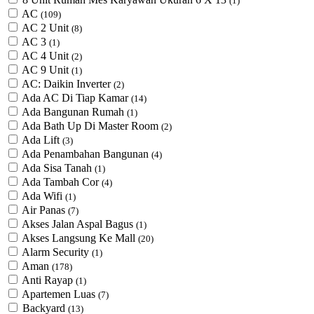
(1)
AC
(109)
AC 2 Unit
(8)
AC 3
(1)
AC 4 Unit
(2)
AC 9 Unit
(1)
AC: Daikin Inverter
(2)
Ada AC Di Tiap Kamar
(14)
Ada Bangunan Rumah
(1)
Ada Bath Up Di Master Room
(2)
Ada Lift
(3)
Ada Penambahan Bangunan
(4)
Ada Sisa Tanah
(1)
Ada Tambah Cor
(4)
Ada Wifi
(1)
Air Panas
(7)
Akses Jalan Aspal Bagus
(1)
Akses Langsung Ke Mall
(20)
Alarm Security
(1)
Aman
(178)
Anti Rayap
(1)
Apartemen Luas
(7)
Backyard
(13)