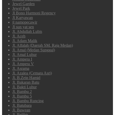
Jewel Garden
Jewel Park
Jl Bono Harmoni Regency
Jl Karyawan
jl namopecawir
Jl sun yat sen
Jl. Abdullah Lubis
Jl. Aceh
Jl. Adam Malik
Jl. Alfalah (Daerah SM. Raja Medan)
Jl. Amal (Medan Sunggal)
Jl. Amal Luhur
Jl. Ampera I
Jl. Ampera V
Jl. Asrama
Jl. Azalea (Cemara Asri)
Jl. B.Zein Hamid
Jl. Bakaran Batu
Jl. Bakti Luhur
Jl. Bambu 2
Jl. Bambu 5
Jl. Bambu Runcing
Jl. Batubara
Jl. Bawean
Jl. Belibis