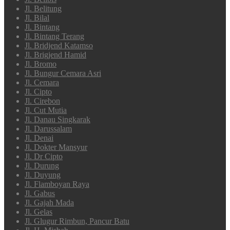
Jl. Belitung
Jl. Bilal
Jl. Bintang
Jl. Bintang Terang
Jl. Bridjend Katamso
Jl. Brigjend Hamid
Jl. Bromo
Jl. Bungur Cemara Asri
Jl. Cemara
Jl. Cipto
Jl. Cirebon
Jl. Cut Mutia
Jl. Danau Singkarak
Jl. Darussalam
Jl. Denai
Jl. Dokter Mansyur
Jl. Dr Cipto
Jl. Durung
Jl. Duyung
Jl. Flamboyan Raya
Jl. Gabus
Jl. Gajah Mada
Jl. Gelas
Jl. Glugur Rimbun, Pancur Batu