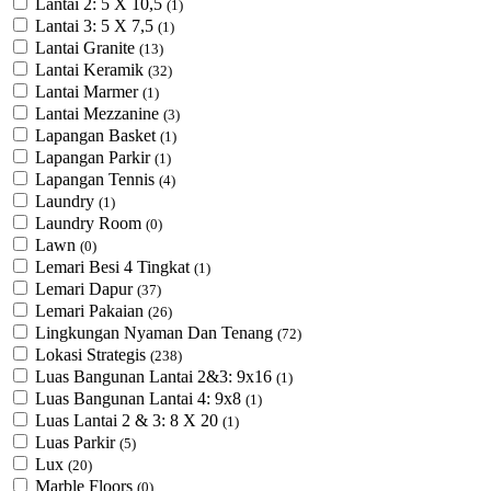
Lantai 2: 5 X 10,5
(1)
Lantai 3: 5 X 7,5
(1)
Lantai Granite
(13)
Lantai Keramik
(32)
Lantai Marmer
(1)
Lantai Mezzanine
(3)
Lapangan Basket
(1)
Lapangan Parkir
(1)
Lapangan Tennis
(4)
Laundry
(1)
Laundry Room
(0)
Lawn
(0)
Lemari Besi 4 Tingkat
(1)
Lemari Dapur
(37)
Lemari Pakaian
(26)
Lingkungan Nyaman Dan Tenang
(72)
Lokasi Strategis
(238)
Luas Bangunan Lantai 2&3: 9x16
(1)
Luas Bangunan Lantai 4: 9x8
(1)
Luas Lantai 2 & 3: 8 X 20
(1)
Luas Parkir
(5)
Lux
(20)
Marble Floors
(0)