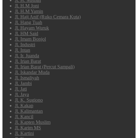
Jl. H. Misbah
Jl. H.M Joni
Jl. H.M Yamin
Jl. Haji Anif (Ruko Cemara Kuta)
Jl. Hang Tuah
Jl. Hayam Wuruk
Jl. HM Said
Jl. Imam Bonjol
Jl. Industri
Jl. Intan
Jl. Ir. Juanda
Jl. Irian Barat
Jl. Irian Barat (Percut Sampali)
Jl. Iskandar Muda
Jl. Ismaliyah
Jl. Jambi
Jl. Jati
Jl. Jaya
Jl. K. Sugiono
Jl. Kakap
Jl. Kalimantan
Jl. Kancil
Jl. Kapten Muslim
Jl. Karim MS
Jl. Kartini