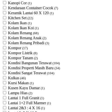
Kanopi Cor
(1)
Kendaraan Container Cocok
(7)
Keramik Lantai 60 X 120
(1)
Kitchen Set
(22)
Kolam Ikan
(1)
Kolam Ikan Koi
(1)
Kolam Renang
(68)
Kolam Renang Anak
(2)
Kolam Renang Pribadi
(3)
Kompor
(17)
Kompor Listrik
(8)
Kompor Tanam
(2)
Kondisi Bangunan Terawat
(104)
Kondisi Properti Masih Baru
(34)
Kondisi Sangat Terawat
(104)
Kulkas
(46)
Kursi Makan
(1)
Kusen Kayu Damar
(1)
Lampu Hias
(2)
Lantai 1 Full Granit
(1)
Lantai 1+2 Full Marmer
(1)
Lantai 2&3 : 4 X 16
(1)