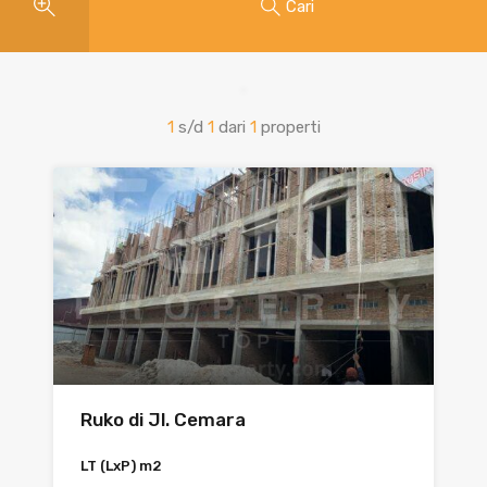
Cari
1
s/d
1
dari
1
properti
Ruko di Jl. Cemara
LT (LxP) m2