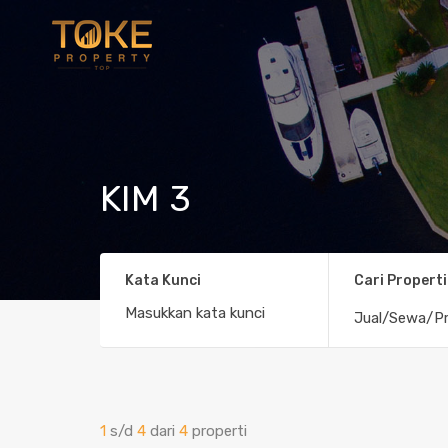
KIM 3
Kata Kunci
Cari Properti
Jual/Sewa/Pr
1
s/d
4
dari
4
properti