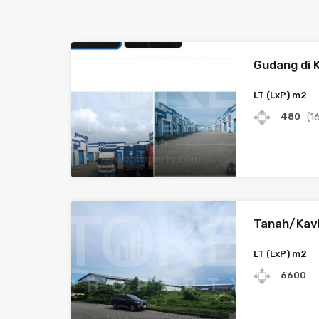
Gudang di 
LT (LxP) m2
(1
480
Tanah/Kavl
LT (LxP) m2
6600