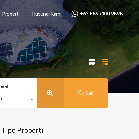
Properti
Hubungi Kami
+62 853 7100 9898‬
imal
Cari
a
Tipe Properti