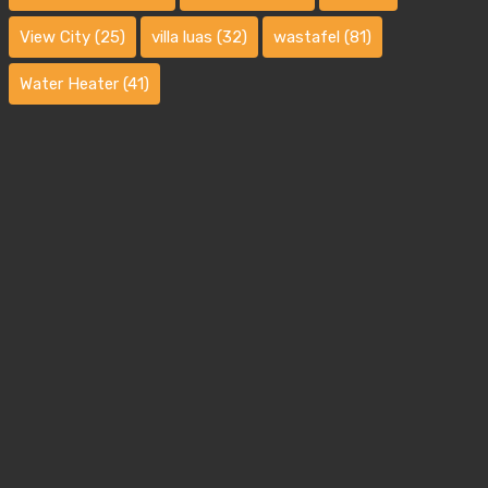
View City
(25)
villa luas
(32)
wastafel
(81)
Water Heater
(41)