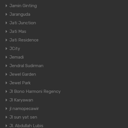
Jamin Ginting
Jaranguda
Jati Junction
Jati Mas
Jati Residence
JCity
Jemadi
Jendral Sudirman
Jewel Garden
Jewel Park
Jl Bono Harmoni Regency
Jl Karyawan
jl namopecawir
Jl sun yat sen
Jl. Abdullah Lubis