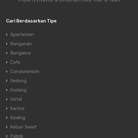
Property Investor & Consultant More Than 12 Years
Cari Berdasarkan Tipe
Apartemen
Bangunan
Bungalow
Cafe
Condominium
Gedung
Gudang
Hotel
Kantor
Kavling
Kebun Sawit
Pabrik