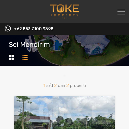
+62 853 7100 9898‬
Sei Mencirim
1
s/d
2
dari
2
properti