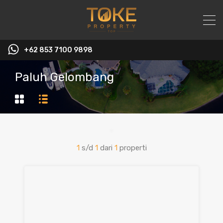
+62 853 7100 9898‬
Paluh Gelombang
1
s/d
1
dari
1
properti