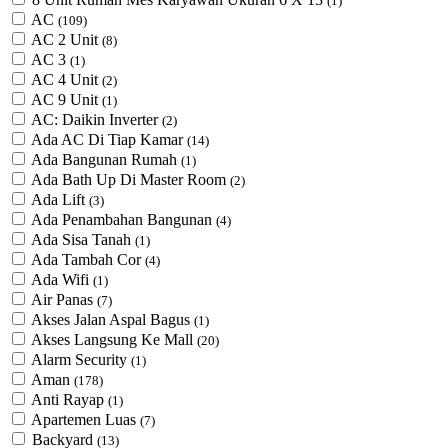
(1)
AC
(109)
AC 2 Unit
(8)
AC 3
(1)
AC 4 Unit
(2)
AC 9 Unit
(1)
AC: Daikin Inverter
(2)
Ada AC Di Tiap Kamar
(14)
Ada Bangunan Rumah
(1)
Ada Bath Up Di Master Room
(2)
Ada Lift
(3)
Ada Penambahan Bangunan
(4)
Ada Sisa Tanah
(1)
Ada Tambah Cor
(4)
Ada Wifi
(1)
Air Panas
(7)
Akses Jalan Aspal Bagus
(1)
Akses Langsung Ke Mall
(20)
Alarm Security
(1)
Aman
(178)
Anti Rayap
(1)
Apartemen Luas
(7)
Backyard
(13)