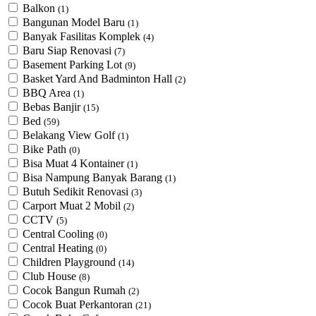
Balkon
(1)
Bangunan Model Baru
(1)
Banyak Fasilitas Komplek
(4)
Baru Siap Renovasi
(7)
Basement Parking Lot
(9)
Basket Yard And Badminton Hall
(2)
BBQ Area
(1)
Bebas Banjir
(15)
Bed
(59)
Belakang View Golf
(1)
Bike Path
(0)
Bisa Muat 4 Kontainer
(1)
Bisa Nampung Banyak Barang
(1)
Butuh Sedikit Renovasi
(3)
Carport Muat 2 Mobil
(2)
CCTV
(5)
Central Cooling
(0)
Central Heating
(0)
Children Playground
(14)
Club House
(8)
Cocok Bangun Rumah
(2)
Cocok Buat Perkantoran
(21)