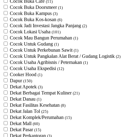
Cocok Buka Cafe
(11)
Cocok Buka Doorsmeer
(1)
Cocok Buka Kampus
(3)
Cocok Buka Kos-kosan
(6)
Cocok Jadi Investasi Jangka Panjang
(2)
Cocok Lokasi Usaha
(101)
Cocok Mau Bangun Perumahan
(1)
Cocok Untuk Gudang
(1)
Cocok Untuk Perkebunan Sawit
(1)
Cocok Untuk ​Pangkalan Alat Berat / Gudang Logistik
(2)
Cocok Usaha Agribisnis / Peternakan
(1)
Cocok Usaha Ekspedisi
(12)
Cooker Hood
(1)
Dapur
(150)
Dekat Apotek
(3)
Dekat Berbagai Tempat Kuliner
(21)
Dekat Danau
(1)
Dekat Fasilitas Kesehatan
(8)
Dekat Jalan Tol
(25)
Dekat Komplek/Perumahan
(15)
Dekat Mall
(60)
Dekat Pasar
(15)
Dekat Perkantoran
(3)