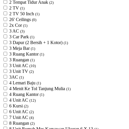
2 Tempat Tidur Anak
(2)
2 TV
(1)
2 TV 50 Inch
(1)
26' Ceilings
(0)
2x Cor
(1)
3 AC
(3)
3 Car Park
(1)
3 Dapur (2 Bersih + 1 Kotor)
(1)
3 Meja Bar
(1)
3 Ruang Kantor
(1)
3 Ruangan
(1)
3 Unit AC
(10)
3 Unit TV
(2)
3AC
(1)
4 Lemari Baju
(1)
4 Menit Ke Tol Tanjung Mulia
(1)
4 Ruang Kantor
(1)
4 Unit AC
(12)
6 Kursi
(2)
6 Unit AC
(2)
7 Unit AC
(4)
8 Ruangan
(2)
8 Unit Rumah Mes Karyawan Ukuran 6 X 13