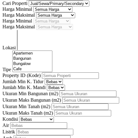
Cari Properti
Harga Minimal
Harga Maksimal
Harga Minimal
Harga Maksimal
Lokasi
Tipe
Property ID (Kode)
Jumlah Min K. Tidur
Jumlah Min K. Mandi
Ukuran Min Bangunan
(m2)
Ukuran Maks Bangunan
(m2)
Ukuran Min Tanah
(m2)
Ukuran Maks Tanah
(m2)
Kondisi
Air
Listrik