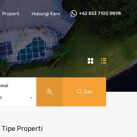
Properti
Hubungi Kami
+62 853 7100 9898‬
imal
Cari
a
Tipe Properti