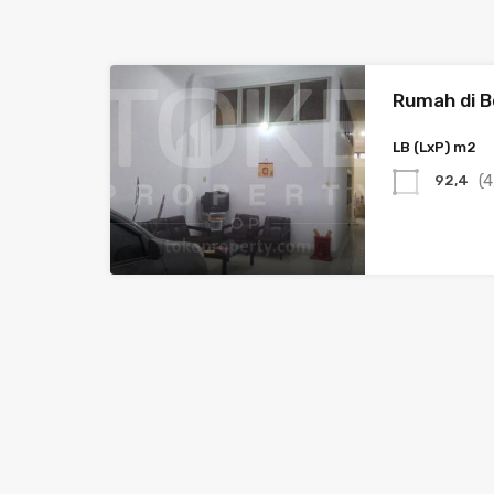
Rumah di B
LB (LxP) m2
(4
92,4