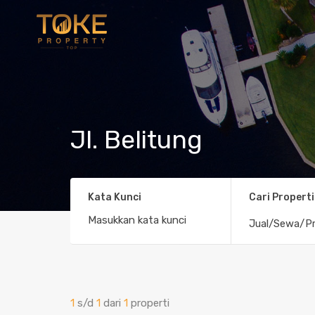
Jl. Belitung
Kata Kunci
Cari Properti
Jual/Sewa/Pr
1
s/d
1
dari
1
properti