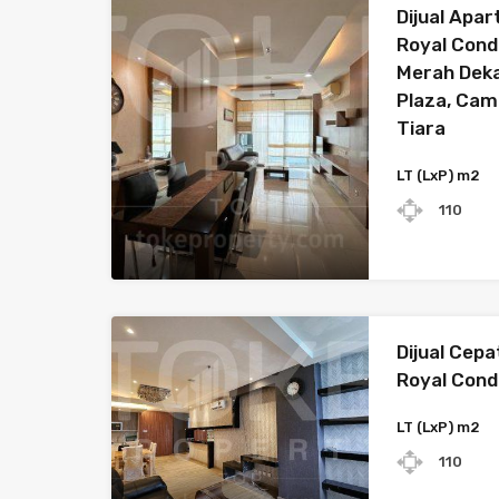
Dijual Ap
Royal Cond
Merah Deka
Plaza, Cam
Tiara
LT (LxP) m2
110
Dijual Cep
Royal Con
LT (LxP) m2
110