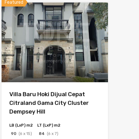
Featured
Villa Baru Hoki Dijual Cepat
Citraland Gama City Cluster
Dempsey Hill
LB (LxP) m2
LT (LxP) m2
90
(6 x 15)
84
(6 x 7)