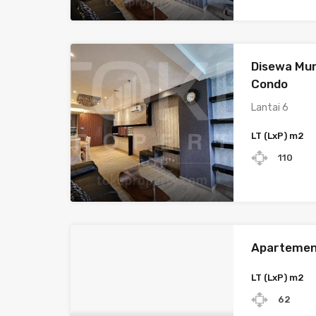
Disewa Mu
Condo
Lantai 6
LT (LxP) m2
110
Apartemen
LT (LxP) m2
62