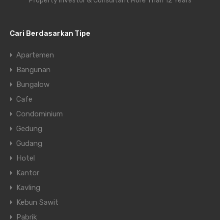
Property Investor & Consultant More Than 12 Years
Cari Berdasarkan Tipe
Apartemen
Bangunan
Bungalow
Cafe
Condominium
Gedung
Gudang
Hotel
Kantor
Kavling
Kebun Sawit
Pabrik