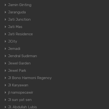
Jamin Ginting
Jaranguda
Jati Junction
Jati Mas
Jati Residence
JCity
Jemadi
Jendral Sudirman
Jewel Garden
Jewel Park
Jl Bono Harmoni Regency
Jl Karyawan
jl namopecawir
Jl sun yat sen
Jl. Abdullah Lubis