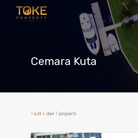
Cemara Kuta
1
s/d
6
dari
7
properti