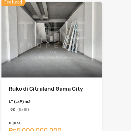
Featured
Ruko di Citraland Gama City
LT (LxP) m2
90
(5x18)
Dijual
Rp5.000.000.000