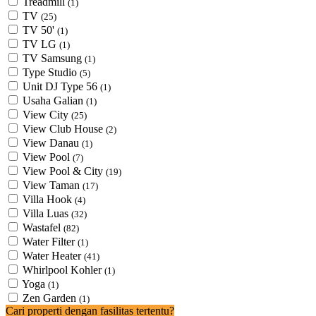
Treadmill
(1)
TV
(25)
TV 50'
(1)
TV LG
(1)
TV Samsung
(1)
Type Studio
(5)
Unit DJ Type 56
(1)
Usaha Galian
(1)
View City
(25)
View Club House
(2)
View Danau
(1)
View Pool
(7)
View Pool & City
(19)
View Taman
(17)
Villa Hook
(4)
Villa Luas
(32)
Wastafel
(82)
Water Filter
(1)
Water Heater
(41)
Whirlpool Kohler
(1)
Yoga
(1)
Zen Garden
(1)
Cari properti dengan fasilitas tertentu?