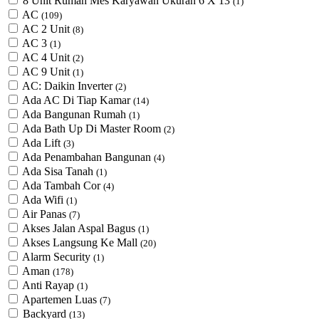
8 Unit Rumah Mes Karyawan Ukuran 6 X 13
(1)
AC
(109)
AC 2 Unit
(8)
AC 3
(1)
AC 4 Unit
(2)
AC 9 Unit
(1)
AC: Daikin Inverter
(2)
Ada AC Di Tiap Kamar
(14)
Ada Bangunan Rumah
(1)
Ada Bath Up Di Master Room
(2)
Ada Lift
(3)
Ada Penambahan Bangunan
(4)
Ada Sisa Tanah
(1)
Ada Tambah Cor
(4)
Ada Wifi
(1)
Air Panas
(7)
Akses Jalan Aspal Bagus
(1)
Akses Langsung Ke Mall
(20)
Alarm Security
(1)
Aman
(178)
Anti Rayap
(1)
Apartemen Luas
(7)
Backyard
(13)