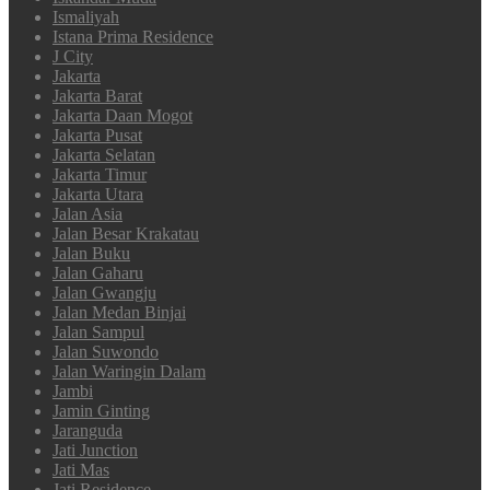
Ismaliyah
Istana Prima Residence
J City
Jakarta
Jakarta Barat
Jakarta Daan Mogot
Jakarta Pusat
Jakarta Selatan
Jakarta Timur
Jakarta Utara
Jalan Asia
Jalan Besar Krakatau
Jalan Buku
Jalan Gaharu
Jalan Gwangju
Jalan Medan Binjai
Jalan Sampul
Jalan Suwondo
Jalan Waringin Dalam
Jambi
Jamin Ginting
Jaranguda
Jati Junction
Jati Mas
Jati Residence