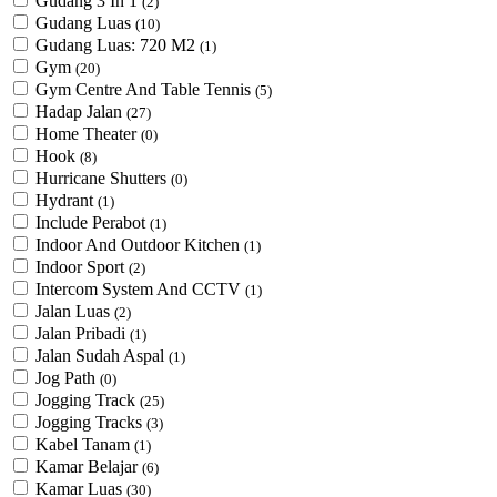
Gudang 3 In 1
(2)
Gudang Luas
(10)
Gudang Luas: 720 M2
(1)
Gym
(20)
Gym Centre And Table Tennis
(5)
Hadap Jalan
(27)
Home Theater
(0)
Hook
(8)
Hurricane Shutters
(0)
Hydrant
(1)
Include Perabot
(1)
Indoor And Outdoor Kitchen
(1)
Indoor Sport
(2)
Intercom System And CCTV
(1)
Jalan Luas
(2)
Jalan Pribadi
(1)
Jalan Sudah Aspal
(1)
Jog Path
(0)
Jogging Track
(25)
Jogging Tracks
(3)
Kabel Tanam
(1)
Kamar Belajar
(6)
Kamar Luas
(30)