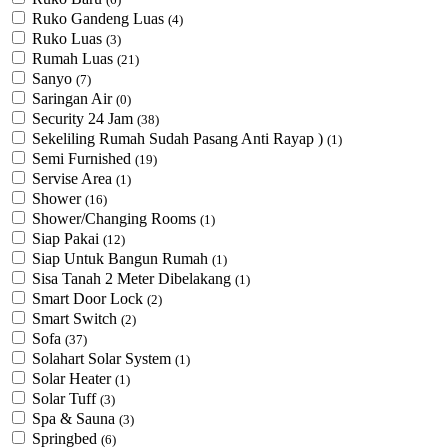
Ruko Gandeng Luas
(4)
Ruko Luas
(3)
Rumah Luas
(21)
Sanyo
(7)
Saringan Air
(0)
Security 24 Jam
(38)
Sekeliling Rumah Sudah Pasang Anti Rayap )
(1)
Semi Furnished
(19)
Servise Area
(1)
Shower
(16)
Shower/Changing Rooms
(1)
Siap Pakai
(12)
Siap Untuk Bangun Rumah
(1)
Sisa Tanah 2 Meter Dibelakang
(1)
Smart Door Lock
(2)
Smart Switch
(2)
Sofa
(37)
Solahart Solar System
(1)
Solar Heater
(1)
Solar Tuff
(3)
Spa & Sauna
(3)
Springbed
(6)