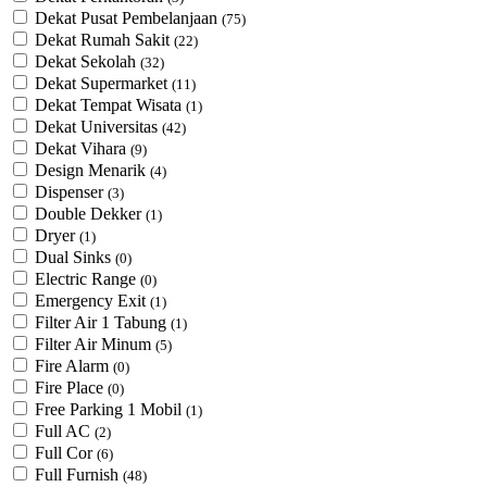
Dekat Pusat Pembelanjaan
(75)
Dekat Rumah Sakit
(22)
Dekat Sekolah
(32)
Dekat Supermarket
(11)
Dekat Tempat Wisata
(1)
Dekat Universitas
(42)
Dekat Vihara
(9)
Design Menarik
(4)
Dispenser
(3)
Double Dekker
(1)
Dryer
(1)
Dual Sinks
(0)
Electric Range
(0)
Emergency Exit
(1)
Filter Air 1 Tabung
(1)
Filter Air Minum
(5)
Fire Alarm
(0)
Fire Place
(0)
Free Parking 1 Mobil
(1)
Full AC
(2)
Full Cor
(6)
Full Furnish
(48)