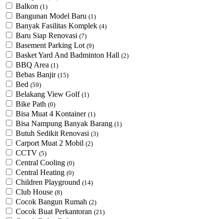
Balkon
(1)
Bangunan Model Baru
(1)
Banyak Fasilitas Komplek
(4)
Baru Siap Renovasi
(7)
Basement Parking Lot
(9)
Basket Yard And Badminton Hall
(2)
BBQ Area
(1)
Bebas Banjir
(15)
Bed
(59)
Belakang View Golf
(1)
Bike Path
(0)
Bisa Muat 4 Kontainer
(1)
Bisa Nampung Banyak Barang
(1)
Butuh Sedikit Renovasi
(3)
Carport Muat 2 Mobil
(2)
CCTV
(5)
Central Cooling
(0)
Central Heating
(0)
Children Playground
(14)
Club House
(8)
Cocok Bangun Rumah
(2)
Cocok Buat Perkantoran
(21)