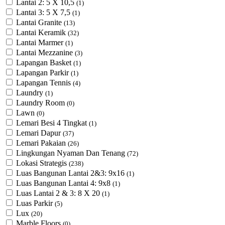
Lantai 2: 5 X 10,5
(1)
Lantai 3: 5 X 7,5
(1)
Lantai Granite
(13)
Lantai Keramik
(32)
Lantai Marmer
(1)
Lantai Mezzanine
(3)
Lapangan Basket
(1)
Lapangan Parkir
(1)
Lapangan Tennis
(4)
Laundry
(1)
Laundry Room
(0)
Lawn
(0)
Lemari Besi 4 Tingkat
(1)
Lemari Dapur
(37)
Lemari Pakaian
(26)
Lingkungan Nyaman Dan Tenang
(72)
Lokasi Strategis
(238)
Luas Bangunan Lantai 2&3: 9x16
(1)
Luas Bangunan Lantai 4: 9x8
(1)
Luas Lantai 2 & 3: 8 X 20
(1)
Luas Parkir
(5)
Lux
(20)
Marble Floors
(0)