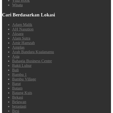
Villa Hook
Wisata
Cari Berdasarkan Lokasi
Adam Malik
AH Nasution
Aksara
Alam Sutra
Amir Hamzah
Amplas
Arah Bandara Kualanamu
Asia
Bahagia Business Centre
Bakti Luhur
Bali
Bambu 1
Bambu Village
Barat
Batam
Batang Kuis
Bekasi
Belawan
berastagi
Besi