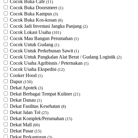
Cocok Buka Cafe
(11)
Cocok Buka Doorsmeer
(1)
Cocok Buka Kampus
(3)
Cocok Buka Kos-kosan
(6)
Cocok Jadi Investasi Jangka Panjang
(2)
Cocok Lokasi Usaha
(101)
Cocok Mau Bangun Perumahan
(1)
Cocok Untuk Gudang
(1)
Cocok Untuk Perkebunan Sawit
(1)
Cocok Untuk ​Pangkalan Alat Berat / Gudang Logistik
(2)
Cocok Usaha Agribisnis / Peternakan
(1)
Cocok Usaha Ekspedisi
(12)
Cooker Hood
(1)
Dapur
(150)
Dekat Apotek
(3)
Dekat Berbagai Tempat Kuliner
(21)
Dekat Danau
(1)
Dekat Fasilitas Kesehatan
(8)
Dekat Jalan Tol
(25)
Dekat Komplek/Perumahan
(15)
Dekat Mall
(60)
Dekat Pasar
(15)
Dekat Perkantoran
(3)