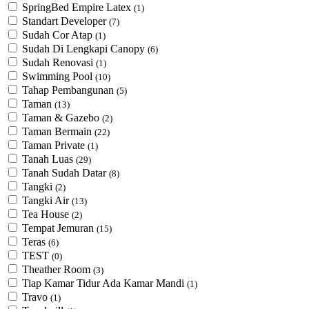
SpringBed Empire Latex
(1)
Standart Developer
(7)
Sudah Cor Atap
(1)
Sudah Di Lengkapi Canopy
(6)
Sudah Renovasi
(1)
Swimming Pool
(10)
Tahap Pembangunan
(5)
Taman
(13)
Taman & Gazebo
(2)
Taman Bermain
(22)
Taman Private
(1)
Tanah Luas
(29)
Tanah Sudah Datar
(8)
Tangki
(2)
Tangki Air
(13)
Tea House
(2)
Tempat Jemuran
(15)
Teras
(6)
TEST
(0)
Theather Room
(3)
Tiap Kamar Tidur Ada Kamar Mandi
(1)
Travo
(1)