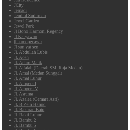
JCity
Jemadi
Jendral Sudirman
Jewel Garden
Jewel Park
Jl Bono Harmoni Regency
Jl Karyawan
jl namopecawir
Jl sun yat sen
Jl. Abdullah Lubis
Jl. Aceh
Jl. Adam Malik
Jl. Alfalah (Daerah SM. Raja Medan)
Jl. Amal (Medan Sunggal)
Jl. Amal Luhur
Jl. Ampera I
Jl. Ampera V
Jl. Asrama
Jl. Azalea (Cemara Asri)
Jl. B.Zein Hamid
Jl. Bakaran Batu
Jl. Bakti Luhur
Jl. Bambu 2
Jl. Bambu 5