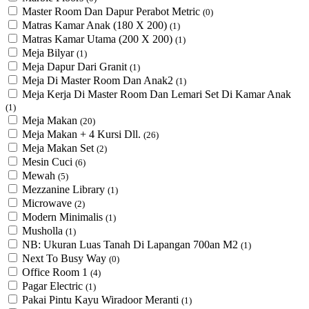
Master Room Dan Dapur Perabot Metric
(0)
Matras Kamar Anak (180 X 200)
(1)
Matras Kamar Utama (200 X 200)
(1)
Meja Bilyar
(1)
Meja Dapur Dari Granit
(1)
Meja Di Master Room Dan Anak2
(1)
Meja Kerja Di Master Room Dan Lemari Set Di Kamar Anak
(1)
Meja Makan
(20)
Meja Makan + 4 Kursi Dll.
(26)
Meja Makan Set
(2)
Mesin Cuci
(6)
Mewah
(5)
Mezzanine Library
(1)
Microwave
(2)
Modern Minimalis
(1)
Musholla
(1)
NB: Ukuran Luas Tanah Di Lapangan 700an M2
(1)
Next To Busy Way
(0)
Office Room 1
(4)
Pagar Electric
(1)
Pakai Pintu Kayu Wiradoor Meranti
(1)