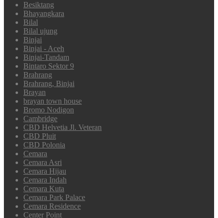
Besiktang
Bhayangkara
Bilal
Bilal ujung
Binjai
Binjai - Aceh
Binjai-Tandam
Bintaro Sektor 9
Brahrang
Brahrang, Binjai
Brayan
brayan town house
Bromo Nodigon
Cambridge
CBD Helvetia Jl. Veteran
CBD Pluit
CBD Polonia
Cemara
Cemara Asri
Cemara Hijau
Cemara Indah
Cemara Kuta
Cemara Park Palace
Cemara Residence
Center Point