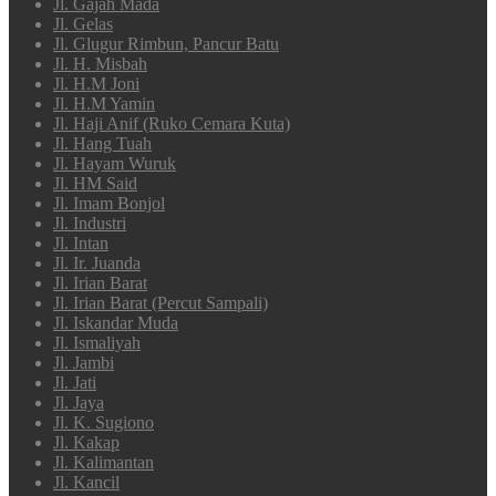
Jl. Gajah Mada
Jl. Gelas
Jl. Glugur Rimbun, Pancur Batu
Jl. H. Misbah
Jl. H.M Joni
Jl. H.M Yamin
Jl. Haji Anif (Ruko Cemara Kuta)
Jl. Hang Tuah
Jl. Hayam Wuruk
Jl. HM Said
Jl. Imam Bonjol
Jl. Industri
Jl. Intan
Jl. Ir. Juanda
Jl. Irian Barat
Jl. Irian Barat (Percut Sampali)
Jl. Iskandar Muda
Jl. Ismaliyah
Jl. Jambi
Jl. Jati
Jl. Jaya
Jl. K. Sugiono
Jl. Kakap
Jl. Kalimantan
Jl. Kancil