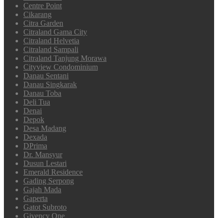
Centre Point
Cikarang
Citra Garden
Citraland Gama City
Citraland Helvetia
Citraland Sampali
Citraland Tanjung Morawa
Cityview Condominium
Danau Sentani
Danau Singkarak
Danau Toba
Deli Tua
Denai
Depok
Desa Madang
Dexada
DPrima
Dr. Mansyur
Dusun Lestari
Emerald Residence
Gading Serpong
Gajah Mada
Gaperta
Gatot Subroto
Givency One