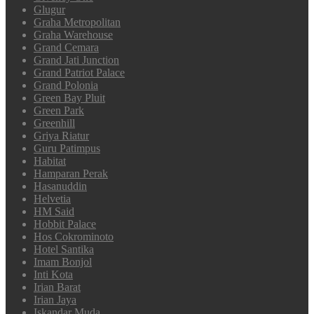
Glugur
Graha Metropolitan
Graha Warehouse
Grand Cemara
Grand Jati Junction
Grand Patriot Palace
Grand Polonia
Green Bay Pluit
Green Park
Greenhill
Griya Riatur
Guru Patimpus
Habitat
Hamparan Perak
Hasanuddin
Helvetia
HM Said
Hobbit Palace
Hos Cokrominoto
Hotel Santika
Imam Bonjol
Inti Kota
Irian Barat
Irian Jaya
Iskandar Muda