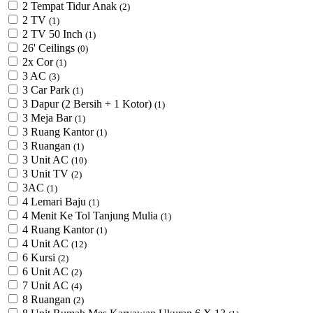
2 Tempat Tidur Anak
(2)
2 TV
(1)
2 TV 50 Inch
(1)
26' Ceilings
(0)
2x Cor
(1)
3 AC
(3)
3 Car Park
(1)
3 Dapur (2 Bersih + 1 Kotor)
(1)
3 Meja Bar
(1)
3 Ruang Kantor
(1)
3 Ruangan
(1)
3 Unit AC
(10)
3 Unit TV
(2)
3AC
(1)
4 Lemari Baju
(1)
4 Menit Ke Tol Tanjung Mulia
(1)
4 Ruang Kantor
(1)
4 Unit AC
(12)
6 Kursi
(2)
6 Unit AC
(2)
7 Unit AC
(4)
8 Ruangan
(2)