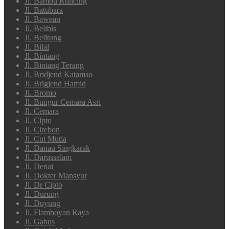
Jl. Bambu Runcing
Jl. Batubara
Jl. Bawean
Jl. Belibis
Jl. Belitung
Jl. Bilal
Jl. Bintang
Jl. Bintang Terang
Jl. Bridjend Katamso
Jl. Brigjend Hamid
Jl. Bromo
Jl. Bungur Cemara Asri
Jl. Cemara
Jl. Cipto
Jl. Cirebon
Jl. Cut Mutia
Jl. Danau Singkarak
Jl. Darussalam
Jl. Denai
Jl. Dokter Mansyur
Jl. Dr Cipto
Jl. Durung
Jl. Duyung
Jl. Flamboyan Raya
Jl. Gabus