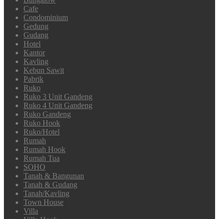
Cafe
Condominium
Gedung
Gudang
Hotel
Kantor
Kavling
Kebun Sawit
Pabrik
Ruko
Ruko 3 Unit Gandeng
Ruko 4 Unit Gandeng
Ruko Gandeng
Ruko Hook
Ruko/Hotel
Rumah
Rumah Hook
Rumah Tua
SOHO
Tanah & Bangunan
Tanah & Gudang
Tanah/Kavling
Town House
Villa