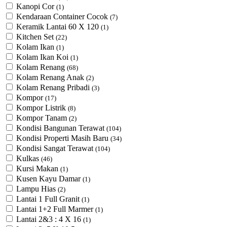
Kanopi Cor
(1)
Kendaraan Container Cocok
(7)
Keramik Lantai 60 X 120
(1)
Kitchen Set
(22)
Kolam Ikan
(1)
Kolam Ikan Koi
(1)
Kolam Renang
(68)
Kolam Renang Anak
(2)
Kolam Renang Pribadi
(3)
Kompor
(17)
Kompor Listrik
(8)
Kompor Tanam
(2)
Kondisi Bangunan Terawat
(104)
Kondisi Properti Masih Baru
(34)
Kondisi Sangat Terawat
(104)
Kulkas
(46)
Kursi Makan
(1)
Kusen Kayu Damar
(1)
Lampu Hias
(2)
Lantai 1 Full Granit
(1)
Lantai 1+2 Full Marmer
(1)
Lantai 2&3 : 4 X 16
(1)