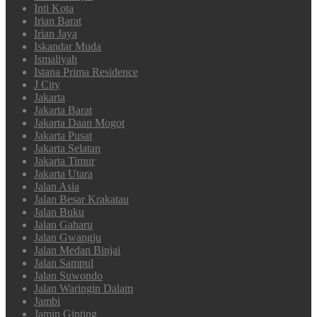
Inti Kota
Irian Barat
Irian Jaya
Iskandar Muda
Ismaliyah
Istana Prima Residence
J City
Jakarta
Jakarta Barat
Jakarta Daan Mogot
Jakarta Pusat
Jakarta Selatan
Jakarta Timur
Jakarta Utara
Jalan Asia
Jalan Besar Krakatau
Jalan Buku
Jalan Gaharu
Jalan Gwangju
Jalan Medan Binjai
Jalan Sampul
Jalan Suwondo
Jalan Waringin Dalam
Jambi
Jamin Ginting