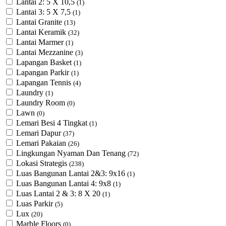
Lantai 2: 5 X 10,5
(1)
Lantai 3: 5 X 7,5
(1)
Lantai Granite
(13)
Lantai Keramik
(32)
Lantai Marmer
(1)
Lantai Mezzanine
(3)
Lapangan Basket
(1)
Lapangan Parkir
(1)
Lapangan Tennis
(4)
Laundry
(1)
Laundry Room
(0)
Lawn
(0)
Lemari Besi 4 Tingkat
(1)
Lemari Dapur
(37)
Lemari Pakaian
(26)
Lingkungan Nyaman Dan Tenang
(72)
Lokasi Strategis
(238)
Luas Bangunan Lantai 2&3: 9x16
(1)
Luas Bangunan Lantai 4: 9x8
(1)
Luas Lantai 2 & 3: 8 X 20
(1)
Luas Parkir
(5)
Lux
(20)
Marble Floors
(0)