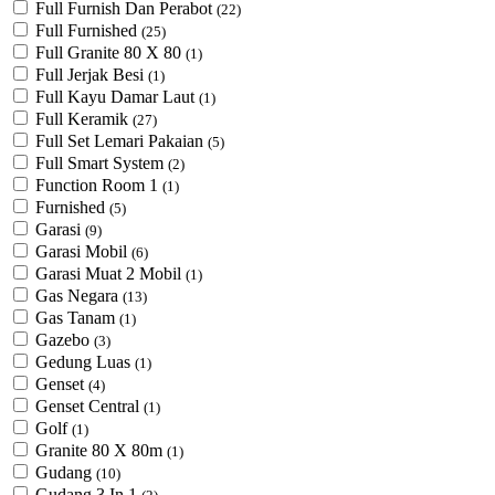
Full Furnish Dan Perabot
(22)
Full Furnished
(25)
Full Granite 80 X 80
(1)
Full Jerjak Besi
(1)
Full Kayu Damar Laut
(1)
Full Keramik
(27)
Full Set Lemari Pakaian
(5)
Full Smart System
(2)
Function Room 1
(1)
Furnished
(5)
Garasi
(9)
Garasi Mobil
(6)
Garasi Muat 2 Mobil
(1)
Gas Negara
(13)
Gas Tanam
(1)
Gazebo
(3)
Gedung Luas
(1)
Genset
(4)
Genset Central
(1)
Golf
(1)
Granite 80 X 80m
(1)
Gudang
(10)
Gudang 3 In 1