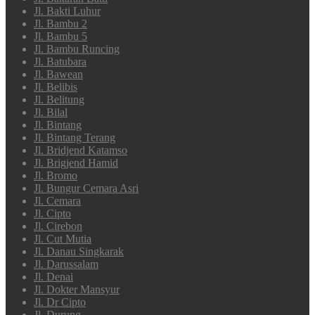
Jl. Bakti Luhur
Jl. Bambu 2
Jl. Bambu 5
Jl. Bambu Runcing
Jl. Batubara
Jl. Bawean
Jl. Belibis
Jl. Belitung
Jl. Bilal
Jl. Bintang
Jl. Bintang Terang
Jl. Bridjend Katamso
Jl. Brigjend Hamid
Jl. Bromo
Jl. Bungur Cemara Asri
Jl. Cemara
Jl. Cipto
Jl. Cirebon
Jl. Cut Mutia
Jl. Danau Singkarak
Jl. Darussalam
Jl. Denai
Jl. Dokter Mansyur
Jl. Dr Cipto
Jl. Durung