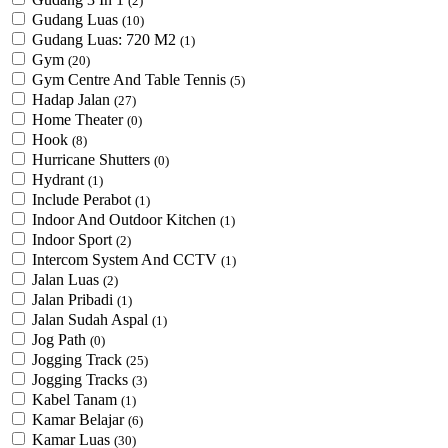
(2)
Gudang Luas
(10)
Gudang Luas: 720 M2
(1)
Gym
(20)
Gym Centre And Table Tennis
(5)
Hadap Jalan
(27)
Home Theater
(0)
Hook
(8)
Hurricane Shutters
(0)
Hydrant
(1)
Include Perabot
(1)
Indoor And Outdoor Kitchen
(1)
Indoor Sport
(2)
Intercom System And CCTV
(1)
Jalan Luas
(2)
Jalan Pribadi
(1)
Jalan Sudah Aspal
(1)
Jog Path
(0)
Jogging Track
(25)
Jogging Tracks
(3)
Kabel Tanam
(1)
Kamar Belajar
(6)
Kamar Luas
(30)