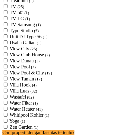
Treadmill
(1)
TV
(25)
TV 50'
(1)
TV LG
(1)
TV Samsung
(1)
Type Studio
(5)
Unit DJ Type 56
(1)
Usaha Galian
(1)
View City
(25)
View Club House
(2)
View Danau
(1)
View Pool
(7)
View Pool & City
(19)
View Taman
(17)
Villa Hook
(4)
Villa Luas
(32)
Wastafel
(82)
Water Filter
(1)
Water Heater
(41)
Whirlpool Kohler
(1)
Yoga
(1)
Zen Garden
(1)
Cari properti dengan fasilitas tertentu?