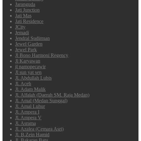
Jaranguda
Jati Junction
Jati Mas
Jati Residence
JCity
Jemadi
Jendral Sudirman
Jewel Garden
Jewel Park
Jl Bono Harmoni Regency
Jl Karyawan
jl namopecawir
Jl sun yat sen
Jl. Abdullah Lubis
Jl. Aceh
Jl. Adam Malik
Jl. Alfalah (Daerah SM. Raja Medan)
Jl. Amal (Medan Sunggal)
Jl. Amal Luhur
Jl. Ampera I
Jl. Ampera V
Jl. Asrama
Jl. Azalea (Cemara Asri)
Jl. B.Zein Hamid
Jl. Bakaran Batu