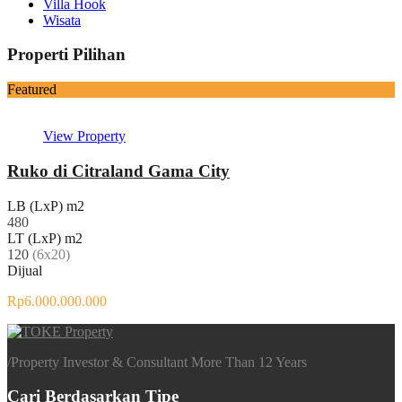
Villa Hook
Wisata
Properti Pilihan
Featured
View Property
Ruko di Citraland Gama City
LB (LxP) m2
480
LT (LxP) m2
120
(6x20)
Dijual
Rp6.000.000.000
/
Property Investor & Consultant More Than 12 Years
Cari Berdasarkan Tipe