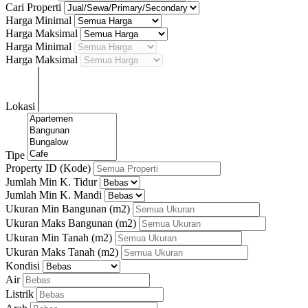
Cari Properti
Harga Minimal
Harga Maksimal
Harga Minimal
Harga Maksimal
Lokasi
Tipe
Property ID (Kode)
Jumlah Min K. Tidur
Jumlah Min K. Mandi
Ukuran Min Bangunan
(m2)
Ukuran Maks Bangunan
(m2)
Ukuran Min Tanah
(m2)
Ukuran Maks Tanah
(m2)
Kondisi
Air
Listrik