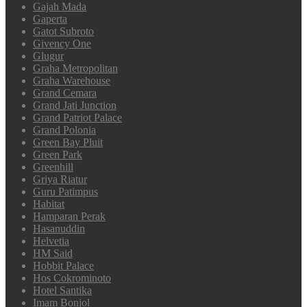
Gajah Mada
Gaperta
Gatot Subroto
Givency One
Glugur
Graha Metropolitan
Graha Warehouse
Grand Cemara
Grand Jati Junction
Grand Patriot Palace
Grand Polonia
Green Bay Pluit
Green Park
Greenhill
Griya Riatur
Guru Patimpus
Habitat
Hamparan Perak
Hasanuddin
Helvetia
HM Said
Hobbit Palace
Hos Cokrominoto
Hotel Santika
Imam Bonjol