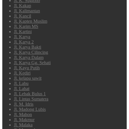
Jl. K. Sugiono
Jl. Kakap
Jl. Kalimantan
Jl. Kancil
Jl. Kapten Muslim
Jl. Karim MS
Jl. Kartini
Jl. Karya
Jl. Karya 2
Jl. Karya Bakti
Jl. Karya Cilincing
Jl. Karya Dalam
Jl. Karya Gg. Sehati
Jl. Kayu Putih
Jl. Kediri
Jl. kelapa sawit
Jl. Labu
Jl. Lahat
Jl. Lebak Bulus 1
Jl. Lintas Sumatera
Jl. M. Idris
Jl. Madong Lubis
Jl. Mahon
Jl. Makmur
Jl. Malaka