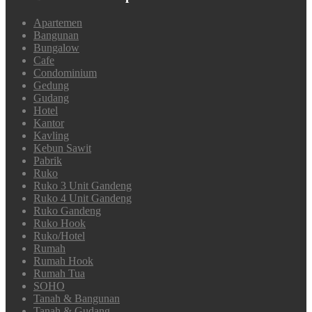
Apartemen
Bangunan
Bungalow
Cafe
Condominium
Gedung
Gudang
Hotel
Kantor
Kavling
Kebun Sawit
Pabrik
Ruko
Ruko 3 Unit Gandeng
Ruko 4 Unit Gandeng
Ruko Gandeng
Ruko Hook
Ruko/Hotel
Rumah
Rumah Hook
Rumah Tua
SOHO
Tanah & Bangunan
Tanah & Gudang