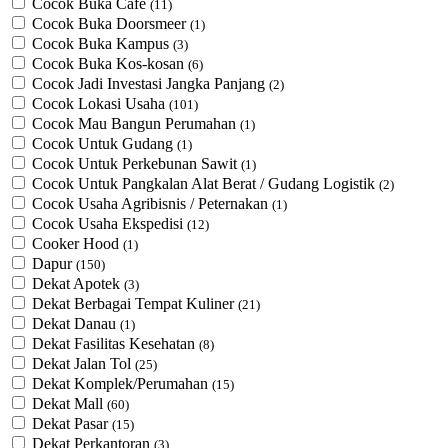
Cocok Buka Cafe
(11)
Cocok Buka Doorsmeer
(1)
Cocok Buka Kampus
(3)
Cocok Buka Kos-kosan
(6)
Cocok Jadi Investasi Jangka Panjang
(2)
Cocok Lokasi Usaha
(101)
Cocok Mau Bangun Perumahan
(1)
Cocok Untuk Gudang
(1)
Cocok Untuk Perkebunan Sawit
(1)
Cocok Untuk ​Pangkalan Alat Berat / Gudang Logistik
(2)
Cocok Usaha Agribisnis / Peternakan
(1)
Cocok Usaha Ekspedisi
(12)
Cooker Hood
(1)
Dapur
(150)
Dekat Apotek
(3)
Dekat Berbagai Tempat Kuliner
(21)
Dekat Danau
(1)
Dekat Fasilitas Kesehatan
(8)
Dekat Jalan Tol
(25)
Dekat Komplek/Perumahan
(15)
Dekat Mall
(60)
Dekat Pasar
(15)
Dekat Perkantoran
(3)