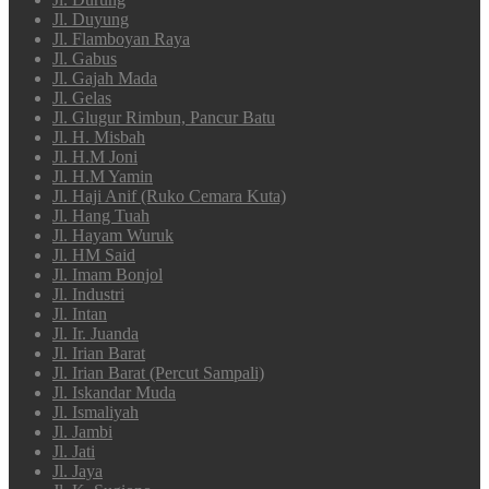
Jl. Duyung
Jl. Flamboyan Raya
Jl. Gabus
Jl. Gajah Mada
Jl. Gelas
Jl. Glugur Rimbun, Pancur Batu
Jl. H. Misbah
Jl. H.M Joni
Jl. H.M Yamin
Jl. Haji Anif (Ruko Cemara Kuta)
Jl. Hang Tuah
Jl. Hayam Wuruk
Jl. HM Said
Jl. Imam Bonjol
Jl. Industri
Jl. Intan
Jl. Ir. Juanda
Jl. Irian Barat
Jl. Irian Barat (Percut Sampali)
Jl. Iskandar Muda
Jl. Ismaliyah
Jl. Jambi
Jl. Jati
Jl. Jaya