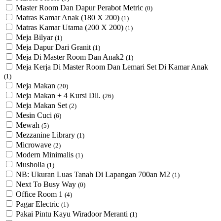
Master Room Dan Dapur Perabot Metric
(0)
Matras Kamar Anak (180 X 200)
(1)
Matras Kamar Utama (200 X 200)
(1)
Meja Bilyar
(1)
Meja Dapur Dari Granit
(1)
Meja Di Master Room Dan Anak2
(1)
Meja Kerja Di Master Room Dan Lemari Set Di Kamar Anak
(1)
Meja Makan
(20)
Meja Makan + 4 Kursi Dll.
(26)
Meja Makan Set
(2)
Mesin Cuci
(6)
Mewah
(5)
Mezzanine Library
(1)
Microwave
(2)
Modern Minimalis
(1)
Musholla
(1)
NB: Ukuran Luas Tanah Di Lapangan 700an M2
(1)
Next To Busy Way
(0)
Office Room 1
(4)
Pagar Electric
(1)
Pakai Pintu Kayu Wiradoor Meranti
(1)