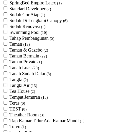
SpringBed Empire Latex
(1)
Standart Developer
(7)
Sudah Cor Atap
(1)
Sudah Di Lengkapi Canopy
(6)
Sudah Renovasi
(1)
Swimming Pool
(10)
Tahap Pembangunan
(5)
Taman
(13)
Taman & Gazebo
(2)
Taman Bermain
(22)
Taman Private
(1)
Tanah Luas
(29)
Tanah Sudah Datar
(8)
Tangki
(2)
Tangki Air
(13)
Tea House
(2)
Tempat Jemuran
(15)
Teras
(6)
TEST
(0)
Theather Room
(3)
Tiap Kamar Tidur Ada Kamar Mandi
(1)
Travo
(1)