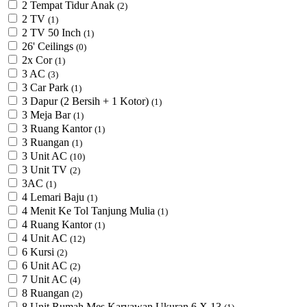
2 Tempat Tidur Anak
(2)
2 TV
(1)
2 TV 50 Inch
(1)
26' Ceilings
(0)
2x Cor
(1)
3 AC
(3)
3 Car Park
(1)
3 Dapur (2 Bersih + 1 Kotor)
(1)
3 Meja Bar
(1)
3 Ruang Kantor
(1)
3 Ruangan
(1)
3 Unit AC
(10)
3 Unit TV
(2)
3AC
(1)
4 Lemari Baju
(1)
4 Menit Ke Tol Tanjung Mulia
(1)
4 Ruang Kantor
(1)
4 Unit AC
(12)
6 Kursi
(2)
6 Unit AC
(2)
7 Unit AC
(4)
8 Ruangan
(2)
8 Unit Rumah Mes Karyawan Ukuran 6 X 13