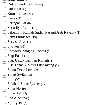
Ruko Gandeng Luas
(4)
Ruko Luas
(3)
Rumah Luas
(21)
Sanyo
(7)
Saringan Air
(0)
Security 24 Jam
(38)
Sekeliling Rumah Sudah Pasang Anti Rayap )
(1)
Semi Furnished
(19)
Servise Area
(1)
Shower
(16)
Shower/Changing Rooms
(1)
Siap Pakai
(12)
Siap Untuk Bangun Rumah
(1)
Sisa Tanah 2 Meter Dibelakang
(1)
Smart Door Lock
(2)
Smart Switch
(2)
Sofa
(37)
Solahart Solar System
(1)
Solar Heater
(1)
Solar Tuff
(3)
Spa & Sauna
(3)
Springbed
(6)