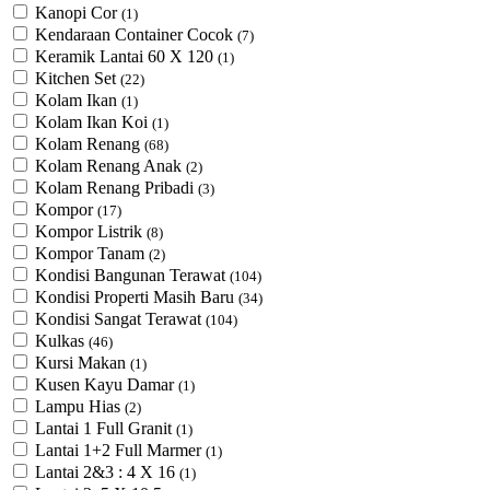
Kanopi Cor
(1)
Kendaraan Container Cocok
(7)
Keramik Lantai 60 X 120
(1)
Kitchen Set
(22)
Kolam Ikan
(1)
Kolam Ikan Koi
(1)
Kolam Renang
(68)
Kolam Renang Anak
(2)
Kolam Renang Pribadi
(3)
Kompor
(17)
Kompor Listrik
(8)
Kompor Tanam
(2)
Kondisi Bangunan Terawat
(104)
Kondisi Properti Masih Baru
(34)
Kondisi Sangat Terawat
(104)
Kulkas
(46)
Kursi Makan
(1)
Kusen Kayu Damar
(1)
Lampu Hias
(2)
Lantai 1 Full Granit
(1)
Lantai 1+2 Full Marmer
(1)
Lantai 2&3 : 4 X 16
(1)