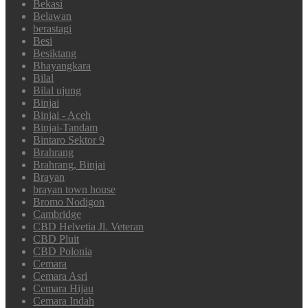
Bekasi
Belawan
berastagi
Besi
Besiktang
Bhayangkara
Bilal
Bilal ujung
Binjai
Binjai - Aceh
Binjai-Tandam
Bintaro Sektor 9
Brahrang
Brahrang, Binjai
Brayan
brayan town house
Bromo Nodigon
Cambridge
CBD Helvetia Jl. Veteran
CBD Pluit
CBD Polonia
Cemara
Cemara Asri
Cemara Hijau
Cemara Indah