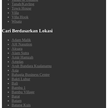
Tanah/Kavling
Town House
Villa
Villa Hook
Wisata
Cari Berdasarkan Lokasi
Adam Malik
AH Nasution
Aksara
Alam Sutra
Amir Hamzah
Amplas
Arah Bandara Kualanamu
Asia
Bahagia Business Centre
Bakti Luhur
Bali
Bambu 1
Bambu Village
Barat
Batam
Batang Kuis