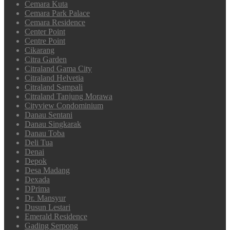
Cemara Kuta
Cemara Park Palace
Cemara Residence
Center Point
Centre Point
Cikarang
Citra Garden
Citraland Gama City
Citraland Helvetia
Citraland Sampali
Citraland Tanjung Morawa
Cityview Condominium
Danau Sentani
Danau Singkarak
Danau Toba
Deli Tua
Denai
Depok
Desa Madang
Dexada
DPrima
Dr. Mansyur
Dusun Lestari
Emerald Residence
Gading Serpong