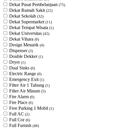
Dekat Pusat Pembelanjaan
(75)
Dekat Rumah Sakit
(22)
Dekat Sekolah
(32)
Dekat Supermarket
(11)
Dekat Tempat Wisata
(1)
Dekat Universitas
(42)
Dekat Vihara
(9)
Design Menarik
(4)
Dispenser
(3)
Double Dekker
(1)
Dryer
(1)
Dual Sinks
(0)
Electric Range
(0)
Emergency Exit
(1)
Filter Air 1 Tabung
(1)
Filter Air Minum
(5)
Fire Alarm
(0)
Fire Place
(0)
Free Parking 1 Mobil
(1)
Full AC
(2)
Full Cor
(6)
Full Furnish
(48)