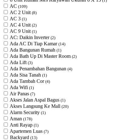
(1)
AC
(109)
AC 2 Unit
(8)
AC 3
(1)
AC 4 Unit
(2)
AC 9 Unit
(1)
AC: Daikin Inverter
(2)
Ada AC Di Tiap Kamar
(14)
Ada Bangunan Rumah
(1)
Ada Bath Up Di Master Room
(2)
Ada Lift
(3)
Ada Penambahan Bangunan
(4)
Ada Sisa Tanah
(1)
Ada Tambah Cor
(4)
Ada Wifi
(1)
Air Panas
(7)
Akses Jalan Aspal Bagus
(1)
Akses Langsung Ke Mall
(20)
Alarm Security
(1)
Aman
(178)
Anti Rayap
(1)
Apartemen Luas
(7)
Backyard
(13)