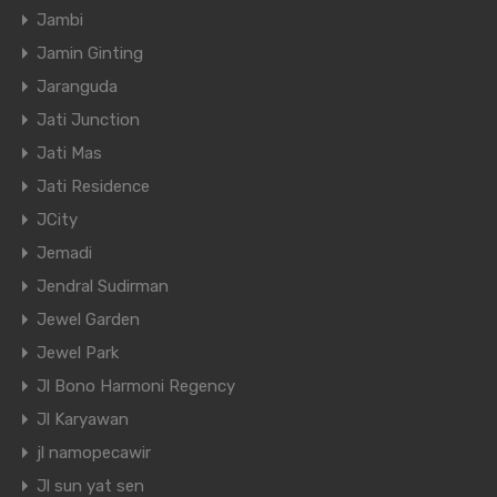
Jambi
Jamin Ginting
Jaranguda
Jati Junction
Jati Mas
Jati Residence
JCity
Jemadi
Jendral Sudirman
Jewel Garden
Jewel Park
Jl Bono Harmoni Regency
Jl Karyawan
jl namopecawir
Jl sun yat sen