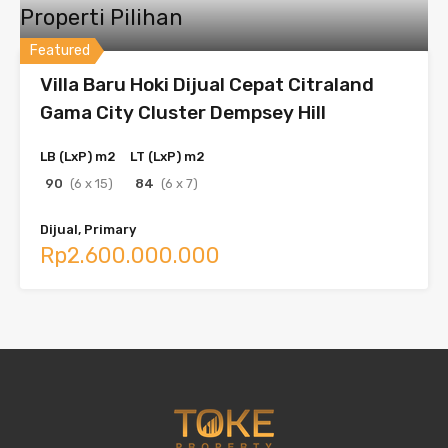
Properti Pilihan
Featured
Villa Baru Hoki Dijual Cepat Citraland
Gama City Cluster Dempsey Hill
LB (LxP) m2
LT (LxP) m2
90
(6 x 15)
84
(6 x 7)
Dijual, Primary
Rp2.600.000.000