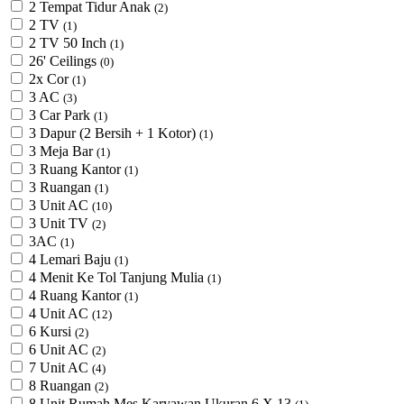
2 Tempat Tidur Anak
(2)
2 TV
(1)
2 TV 50 Inch
(1)
26' Ceilings
(0)
2x Cor
(1)
3 AC
(3)
3 Car Park
(1)
3 Dapur (2 Bersih + 1 Kotor)
(1)
3 Meja Bar
(1)
3 Ruang Kantor
(1)
3 Ruangan
(1)
3 Unit AC
(10)
3 Unit TV
(2)
3AC
(1)
4 Lemari Baju
(1)
4 Menit Ke Tol Tanjung Mulia
(1)
4 Ruang Kantor
(1)
4 Unit AC
(12)
6 Kursi
(2)
6 Unit AC
(2)
7 Unit AC
(4)
8 Ruangan
(2)
8 Unit Rumah Mes Karyawan Ukuran 6 X 13