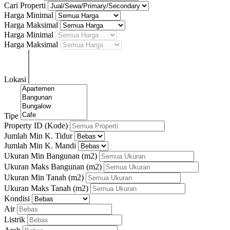
Cari Properti
Harga Minimal
Harga Maksimal
Harga Minimal
Harga Maksimal
Lokasi
Tipe
Property ID (Kode)
Jumlah Min K. Tidur
Jumlah Min K. Mandi
Ukuran Min Bangunan
(m2)
Ukuran Maks Bangunan
(m2)
Ukuran Min Tanah
(m2)
Ukuran Maks Tanah
(m2)
Kondisi
Air
Listrik