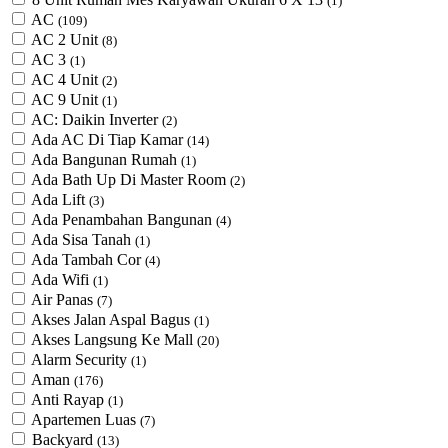
(1)
AC
(109)
AC 2 Unit
(8)
AC 3
(1)
AC 4 Unit
(2)
AC 9 Unit
(1)
AC: Daikin Inverter
(2)
Ada AC Di Tiap Kamar
(14)
Ada Bangunan Rumah
(1)
Ada Bath Up Di Master Room
(2)
Ada Lift
(3)
Ada Penambahan Bangunan
(4)
Ada Sisa Tanah
(1)
Ada Tambah Cor
(4)
Ada Wifi
(1)
Air Panas
(7)
Akses Jalan Aspal Bagus
(1)
Akses Langsung Ke Mall
(20)
Alarm Security
(1)
Aman
(176)
Anti Rayap
(1)
Apartemen Luas
(7)
Backyard
(13)