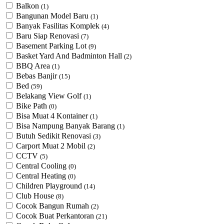
Balkon
(1)
Bangunan Model Baru
(1)
Banyak Fasilitas Komplek
(4)
Baru Siap Renovasi
(7)
Basement Parking Lot
(9)
Basket Yard And Badminton Hall
(2)
BBQ Area
(1)
Bebas Banjir
(15)
Bed
(59)
Belakang View Golf
(1)
Bike Path
(0)
Bisa Muat 4 Kontainer
(1)
Bisa Nampung Banyak Barang
(1)
Butuh Sedikit Renovasi
(3)
Carport Muat 2 Mobil
(2)
CCTV
(5)
Central Cooling
(0)
Central Heating
(0)
Children Playground
(14)
Club House
(8)
Cocok Bangun Rumah
(2)
Cocok Buat Perkantoran
(21)