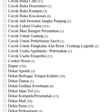
Cocok Buka Cafe
(11)
Cocok Buka Doorsmeer
(1)
Cocok Buka Kampus
(3)
Cocok Buka Kos-kosan
(6)
Cocok Jadi Investasi Jangka Panjang
(2)
Cocok Lokasi Usaha
(101)
Cocok Mau Bangun Perumahan
(1)
Cocok Untuk Gudang
(1)
Cocok Untuk Perkebunan Sawit
(1)
Cocok Untuk ​Pangkalan Alat Berat / Gudang Logistik
(2)
Cocok Usaha Agribisnis / Peternakan
(1)
Cocok Usaha Ekspedisi
(12)
Cooker Hood
(1)
Dapur
(150)
Dekat Apotek
(3)
Dekat Berbagai Tempat Kuliner
(20)
Dekat Danau
(1)
Dekat Fasilitas Kesehatan
(8)
Dekat Jalan Tol
(25)
Dekat Komplek/Perumahan
(15)
Dekat Mall
(59)
Dekat Pasar
(15)
Dekat Perkantoran
(3)