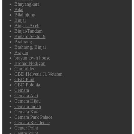
Bhayangkara
Bilal
Bilal ujung
Binjai
Binjai - Aceh
Binjai-Tandam
Bintaro Sektor 9
Brahrang
Brahrang, Binjai
Brayan
brayan town house
Bromo Nodigon
Cambridge
CBD Helvetia Jl. Veteran
CBD Pluit
CBD Polonia
Cemara
Cemara Asri
Cemara Hijau
Cemara Indah
Cemara Kuta
Cemara Park Palace
Cemara Residence
Center Point
Centre Point