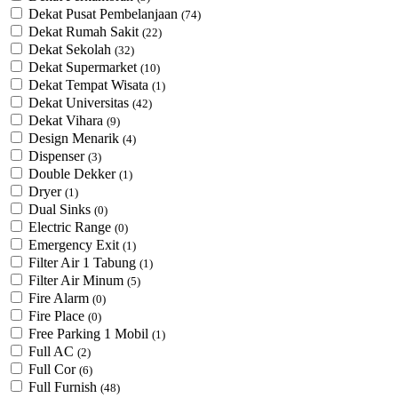
Dekat Pusat Pembelanjaan
(74)
Dekat Rumah Sakit
(22)
Dekat Sekolah
(32)
Dekat Supermarket
(10)
Dekat Tempat Wisata
(1)
Dekat Universitas
(42)
Dekat Vihara
(9)
Design Menarik
(4)
Dispenser
(3)
Double Dekker
(1)
Dryer
(1)
Dual Sinks
(0)
Electric Range
(0)
Emergency Exit
(1)
Filter Air 1 Tabung
(1)
Filter Air Minum
(5)
Fire Alarm
(0)
Fire Place
(0)
Free Parking 1 Mobil
(1)
Full AC
(2)
Full Cor
(6)
Full Furnish
(48)