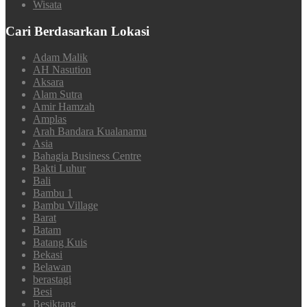
Wisata
Cari Berdasarkan Lokasi
Adam Malik
AH Nasution
Aksara
Alam Sutra
Amir Hamzah
Amplas
Arah Bandara Kualanamu
Asia
Bahagia Business Centre
Bakti Luhur
Bali
Bambu 1
Bambu Village
Barat
Batam
Batang Kuis
Bekasi
Belawan
berastagi
Besi
Besiktang