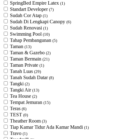
SpringBed Empire Latex
(1)
Standart Developer
(7)
Sudah Cor Atap
(1)
Sudah Di Lengkapi Canopy
(6)
Sudah Renovasi
(1)
Swimming Pool
(10)
Tahap Pembangunan
(5)
Taman
(13)
Taman & Gazebo
(2)
Taman Bermain
(21)
Taman Private
(1)
Tanah Luas
(29)
Tanah Sudah Datar
(8)
Tangki
(2)
Tangki Air
(13)
Tea House
(2)
Tempat Jemuran
(15)
Teras
(6)
TEST
(0)
Theather Room
(3)
Tiap Kamar Tidur Ada Kamar Mandi
(1)
Travo
(1)