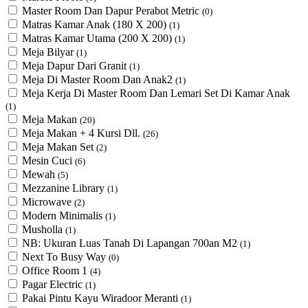
Master Room Dan Dapur Perabot Metric
(0)
Matras Kamar Anak (180 X 200)
(1)
Matras Kamar Utama (200 X 200)
(1)
Meja Bilyar
(1)
Meja Dapur Dari Granit
(1)
Meja Di Master Room Dan Anak2
(1)
Meja Kerja Di Master Room Dan Lemari Set Di Kamar Anak
(1)
Meja Makan
(20)
Meja Makan + 4 Kursi Dll.
(26)
Meja Makan Set
(2)
Mesin Cuci
(6)
Mewah
(5)
Mezzanine Library
(1)
Microwave
(2)
Modern Minimalis
(1)
Musholla
(1)
NB: Ukuran Luas Tanah Di Lapangan 700an M2
(1)
Next To Busy Way
(0)
Office Room 1
(4)
Pagar Electric
(1)
Pakai Pintu Kayu Wiradoor Meranti
(1)