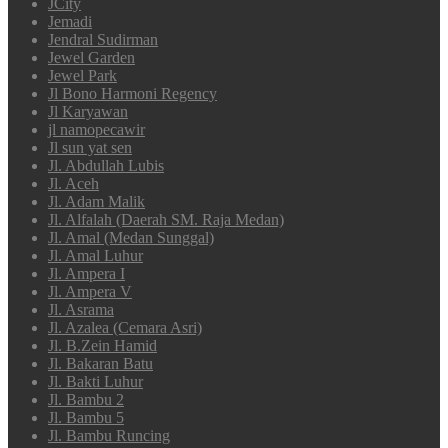
JCity
Jemadi
Jendral Sudirman
Jewel Garden
Jewel Park
Jl Bono Harmoni Regency
Jl Karyawan
jl namopecawir
Jl sun yat sen
Jl. Abdullah Lubis
Jl. Aceh
Jl. Adam Malik
Jl. Alfalah (Daerah SM. Raja Medan)
Jl. Amal (Medan Sunggal)
Jl. Amal Luhur
Jl. Ampera I
Jl. Ampera V
Jl. Asrama
Jl. Azalea (Cemara Asri)
Jl. B.Zein Hamid
Jl. Bakaran Batu
Jl. Bakti Luhur
Jl. Bambu 2
Jl. Bambu 5
Jl. Bambu Runcing