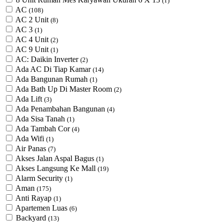
(1)
AC
(108)
AC 2 Unit
(8)
AC 3
(1)
AC 4 Unit
(2)
AC 9 Unit
(1)
AC: Daikin Inverter
(2)
Ada AC Di Tiap Kamar
(14)
Ada Bangunan Rumah
(1)
Ada Bath Up Di Master Room
(2)
Ada Lift
(3)
Ada Penambahan Bangunan
(4)
Ada Sisa Tanah
(1)
Ada Tambah Cor
(4)
Ada Wifi
(1)
Air Panas
(7)
Akses Jalan Aspal Bagus
(1)
Akses Langsung Ke Mall
(19)
Alarm Security
(1)
Aman
(175)
Anti Rayap
(1)
Apartemen Luas
(6)
Backyard
(13)