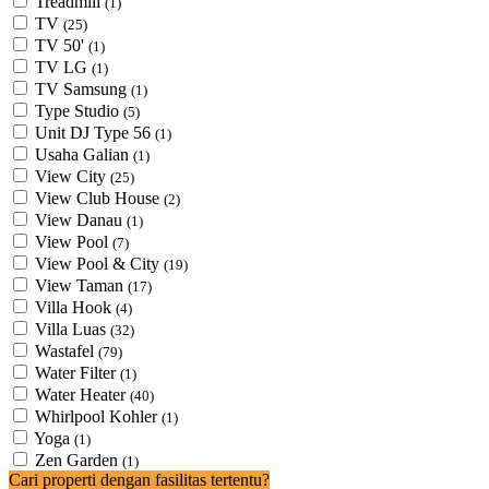
Treadmill
(1)
TV
(25)
TV 50'
(1)
TV LG
(1)
TV Samsung
(1)
Type Studio
(5)
Unit DJ Type 56
(1)
Usaha Galian
(1)
View City
(25)
View Club House
(2)
View Danau
(1)
View Pool
(7)
View Pool & City
(19)
View Taman
(17)
Villa Hook
(4)
Villa Luas
(32)
Wastafel
(79)
Water Filter
(1)
Water Heater
(40)
Whirlpool Kohler
(1)
Yoga
(1)
Zen Garden
(1)
Cari properti dengan fasilitas tertentu?