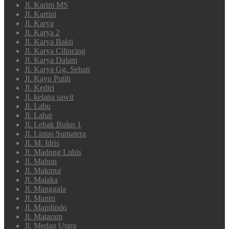
Jl. Karim MS
Jl. Kartini
Jl. Karya
Jl. Karya 2
Jl. Karya Bakti
Jl. Karya Cilincing
Jl. Karya Dalam
Jl. Karya Gg. Sehati
Jl. Kayu Putih
Jl. Kediri
Jl. kelapa sawit
Jl. Labu
Jl. Lahat
Jl. Lebak Bulus 1
Jl. Lintas Sumatera
Jl. M. Idris
Jl. Madong Lubis
Jl. Mahon
Jl. Makmur
Jl. Malaka
Jl. Manggala
Jl. Mantri
Jl. Mapilindo
Jl. Mataram
Jl. Medan Utara