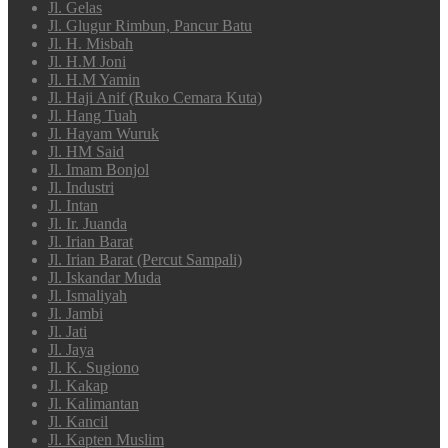
Jl. Gelas
Jl. Glugur Rimbun, Pancur Batu
Jl. H. Misbah
Jl. H.M Joni
Jl. H.M Yamin
Jl. Haji Anif (Ruko Cemara Kuta)
Jl. Hang Tuah
Jl. Hayam Wuruk
Jl. HM Said
Jl. Imam Bonjol
Jl. Industri
Jl. Intan
Jl. Ir. Juanda
Jl. Irian Barat
Jl. Irian Barat (Percut Sampali)
Jl. Iskandar Muda
Jl. Ismaliyah
Jl. Jambi
Jl. Jati
Jl. Jaya
Jl. K. Sugiono
Jl. Kakap
Jl. Kalimantan
Jl. Kancil
Jl. Kapten Muslim