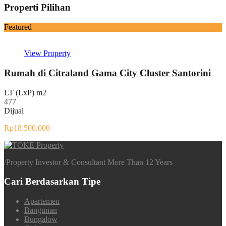
Properti Pilihan
Featured
View Property
Rumah di Citraland Gama City Cluster Santorini
LT (LxP) m2
477
Dijual
Rp18.500.000
/
Property Investor & Consultant More Than 12 Years
Cari Berdasarkan Tipe
Apartemen
Bangunan
Bungalow