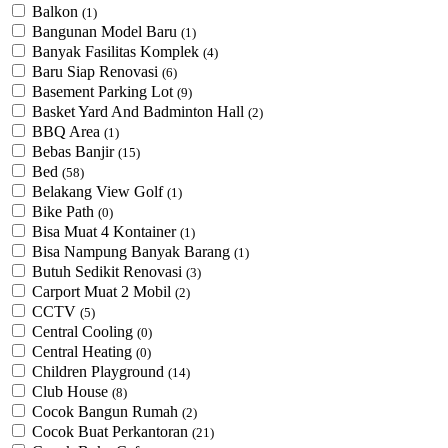
Balkon
(1)
Bangunan Model Baru
(1)
Banyak Fasilitas Komplek
(4)
Baru Siap Renovasi
(6)
Basement Parking Lot
(9)
Basket Yard And Badminton Hall
(2)
BBQ Area
(1)
Bebas Banjir
(15)
Bed
(58)
Belakang View Golf
(1)
Bike Path
(0)
Bisa Muat 4 Kontainer
(1)
Bisa Nampung Banyak Barang
(1)
Butuh Sedikit Renovasi
(3)
Carport Muat 2 Mobil
(2)
CCTV
(5)
Central Cooling
(0)
Central Heating
(0)
Children Playground
(14)
Club House
(8)
Cocok Bangun Rumah
(2)
Cocok Buat Perkantoran
(21)