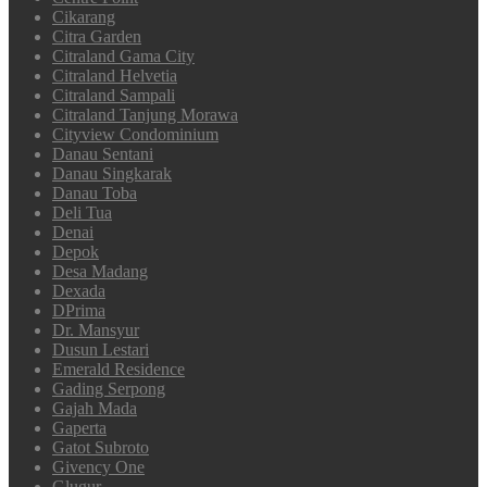
Cikarang
Citra Garden
Citraland Gama City
Citraland Helvetia
Citraland Sampali
Citraland Tanjung Morawa
Cityview Condominium
Danau Sentani
Danau Singkarak
Danau Toba
Deli Tua
Denai
Depok
Desa Madang
Dexada
DPrima
Dr. Mansyur
Dusun Lestari
Emerald Residence
Gading Serpong
Gajah Mada
Gaperta
Gatot Subroto
Givency One
Glugur