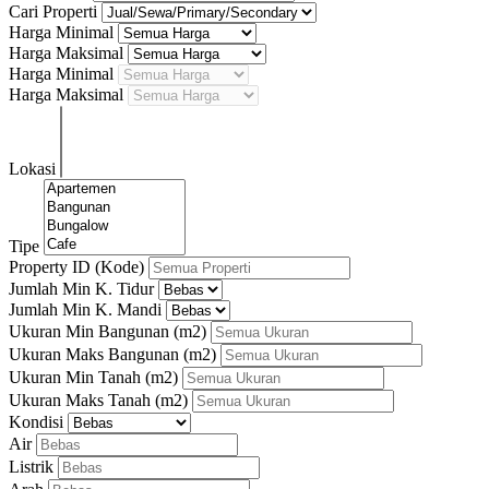
Cari Properti
Harga Minimal
Harga Maksimal
Harga Minimal
Harga Maksimal
Lokasi
Tipe
Property ID (Kode)
Jumlah Min K. Tidur
Jumlah Min K. Mandi
Ukuran Min Bangunan
(m2)
Ukuran Maks Bangunan
(m2)
Ukuran Min Tanah
(m2)
Ukuran Maks Tanah
(m2)
Kondisi
Air
Listrik