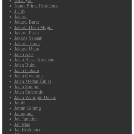
Ismaliyah
Istana Prima Residence
J City
Jakarta
Jakarta Barat
Jakarta Daan Mogot
Jakarta Pusat
Jakarta Selatan
Jakarta Timur
Jakarta Utara
Jalan Asia
Jalan Besar Krakatau
Jalan Buku
Jalan Gaharu
Jalan Gwangju
Jalan Medan Binjai
Jalan Sampul
Jalan Suwondo
Jalan Waringin Dalam
Jambi
Jamin Ginting
Jaranguda
Jati Junction
Jati Mas
Jati Residence