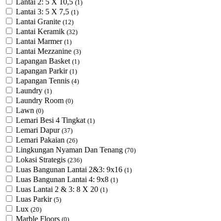
Lantai 2: 5 X 10,5
(1)
Lantai 3: 5 X 7,5
(1)
Lantai Granite
(12)
Lantai Keramik
(32)
Lantai Marmer
(1)
Lantai Mezzanine
(3)
Lapangan Basket
(1)
Lapangan Parkir
(1)
Lapangan Tennis
(4)
Laundry
(1)
Laundry Room
(0)
Lawn
(0)
Lemari Besi 4 Tingkat
(1)
Lemari Dapur
(37)
Lemari Pakaian
(26)
Lingkungan Nyaman Dan Tenang
(70)
Lokasi Strategis
(236)
Luas Bangunan Lantai 2&3: 9x16
(1)
Luas Bangunan Lantai 4: 9x8
(1)
Luas Lantai 2 & 3: 8 X 20
(1)
Luas Parkir
(5)
Lux
(20)
Marble Floors
(0)