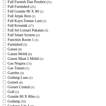
Full Furnish Dan Perabot
(21)
Full Furnished
(25)
Full Granite 80 X 80
(1)
Full Jerjak Besi
(1)
Full Kayu Damar Laut
(1)
Full Keramik
(27)
Full Set Lemari Pakaian
(5)
Full Smart System
(2)
Function Room 1
(1)
Furnished
(5)
Garasi
(9)
Garasi Mobil
(6)
Garasi Muat 2 Mobil
(1)
Gas Negara
(13)
Gas Tanam
(1)
Gazebo
(3)
Gedung Luas
(1)
Genset
(4)
Genset Central
(1)
Golf
(1)
Granite 80 X 80m
(1)
Gudang
(10)
Gudang 3 In 1