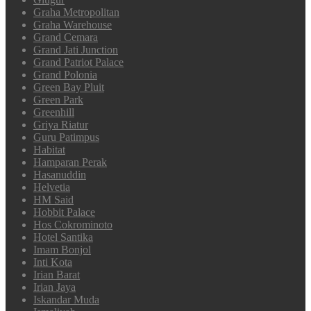
Graha Metropolitan
Graha Warehouse
Grand Cemara
Grand Jati Junction
Grand Patriot Palace
Grand Polonia
Green Bay Pluit
Green Park
Greenhill
Griya Riatur
Guru Patimpus
Habitat
Hamparan Perak
Hasanuddin
Helvetia
HM Said
Hobbit Palace
Hos Cokrominoto
Hotel Santika
Imam Bonjol
Inti Kota
Irian Barat
Irian Jaya
Iskandar Muda