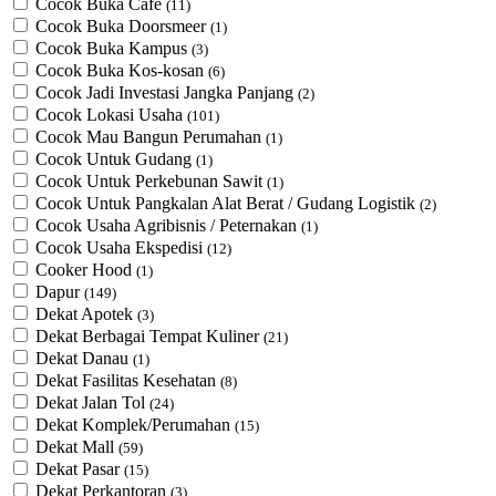
Cocok Buka Cafe
(11)
Cocok Buka Doorsmeer
(1)
Cocok Buka Kampus
(3)
Cocok Buka Kos-kosan
(6)
Cocok Jadi Investasi Jangka Panjang
(2)
Cocok Lokasi Usaha
(101)
Cocok Mau Bangun Perumahan
(1)
Cocok Untuk Gudang
(1)
Cocok Untuk Perkebunan Sawit
(1)
Cocok Untuk ​Pangkalan Alat Berat / Gudang Logistik
(2)
Cocok Usaha Agribisnis / Peternakan
(1)
Cocok Usaha Ekspedisi
(12)
Cooker Hood
(1)
Dapur
(149)
Dekat Apotek
(3)
Dekat Berbagai Tempat Kuliner
(21)
Dekat Danau
(1)
Dekat Fasilitas Kesehatan
(8)
Dekat Jalan Tol
(24)
Dekat Komplek/Perumahan
(15)
Dekat Mall
(59)
Dekat Pasar
(15)
Dekat Perkantoran
(3)