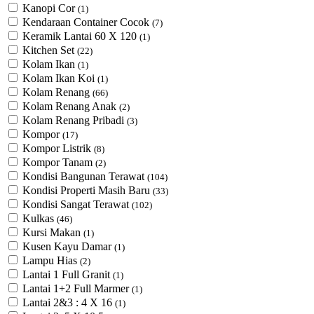
Kanopi Cor
(1)
Kendaraan Container Cocok
(7)
Keramik Lantai 60 X 120
(1)
Kitchen Set
(22)
Kolam Ikan
(1)
Kolam Ikan Koi
(1)
Kolam Renang
(66)
Kolam Renang Anak
(2)
Kolam Renang Pribadi
(3)
Kompor
(17)
Kompor Listrik
(8)
Kompor Tanam
(2)
Kondisi Bangunan Terawat
(104)
Kondisi Properti Masih Baru
(33)
Kondisi Sangat Terawat
(102)
Kulkas
(46)
Kursi Makan
(1)
Kusen Kayu Damar
(1)
Lampu Hias
(2)
Lantai 1 Full Granit
(1)
Lantai 1+2 Full Marmer
(1)
Lantai 2&3 : 4 X 16
(1)