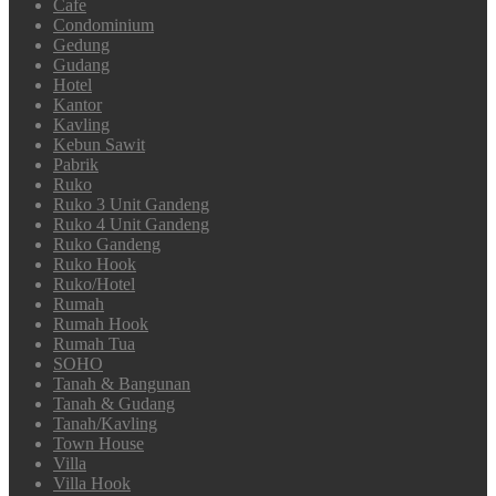
Cafe
Condominium
Gedung
Gudang
Hotel
Kantor
Kavling
Kebun Sawit
Pabrik
Ruko
Ruko 3 Unit Gandeng
Ruko 4 Unit Gandeng
Ruko Gandeng
Ruko Hook
Ruko/Hotel
Rumah
Rumah Hook
Rumah Tua
SOHO
Tanah & Bangunan
Tanah & Gudang
Tanah/Kavling
Town House
Villa
Villa Hook