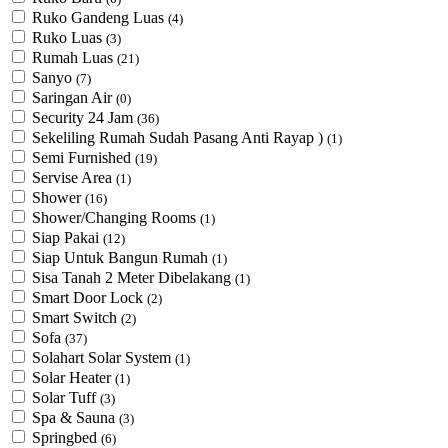
Ruko Gandeng Luas
(4)
Ruko Luas
(3)
Rumah Luas
(21)
Sanyo
(7)
Saringan Air
(0)
Security 24 Jam
(36)
Sekeliling Rumah Sudah Pasang Anti Rayap )
(1)
Semi Furnished
(19)
Servise Area
(1)
Shower
(16)
Shower/Changing Rooms
(1)
Siap Pakai
(12)
Siap Untuk Bangun Rumah
(1)
Sisa Tanah 2 Meter Dibelakang
(1)
Smart Door Lock
(2)
Smart Switch
(2)
Sofa
(37)
Solahart Solar System
(1)
Solar Heater
(1)
Solar Tuff
(3)
Spa & Sauna
(3)
Springbed
(6)