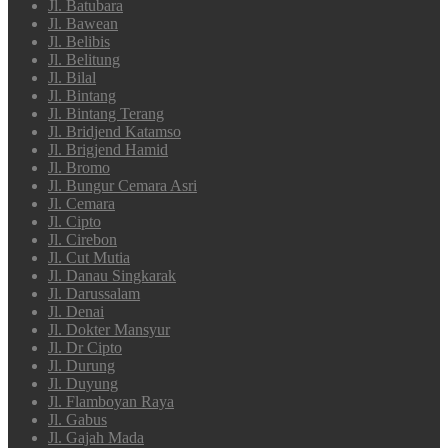
Jl. Batubara
Jl. Bawean
Jl. Belibis
Jl. Belitung
Jl. Bilal
Jl. Bintang
Jl. Bintang Terang
Jl. Bridjend Katamso
Jl. Brigjend Hamid
Jl. Bromo
Jl. Bungur Cemara Asri
Jl. Cemara
Jl. Cipto
Jl. Cirebon
Jl. Cut Mutia
Jl. Danau Singkarak
Jl. Darussalam
Jl. Denai
Jl. Dokter Mansyur
Jl. Dr Cipto
Jl. Durung
Jl. Duyung
Jl. Flamboyan Raya
Jl. Gabus
Jl. Gajah Mada