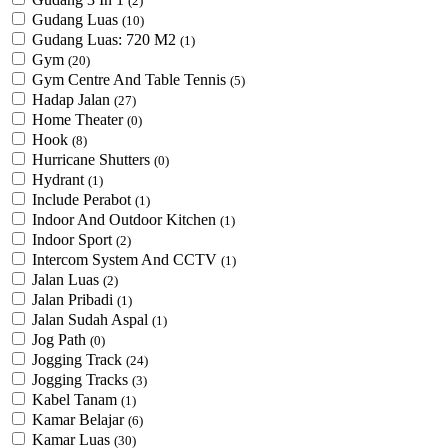
(2)
Gudang Luas
(10)
Gudang Luas: 720 M2
(1)
Gym
(20)
Gym Centre And Table Tennis
(5)
Hadap Jalan
(27)
Home Theater
(0)
Hook
(8)
Hurricane Shutters
(0)
Hydrant
(1)
Include Perabot
(1)
Indoor And Outdoor Kitchen
(1)
Indoor Sport
(2)
Intercom System And CCTV
(1)
Jalan Luas
(2)
Jalan Pribadi
(1)
Jalan Sudah Aspal
(1)
Jog Path
(0)
Jogging Track
(24)
Jogging Tracks
(3)
Kabel Tanam
(1)
Kamar Belajar
(6)
Kamar Luas
(30)