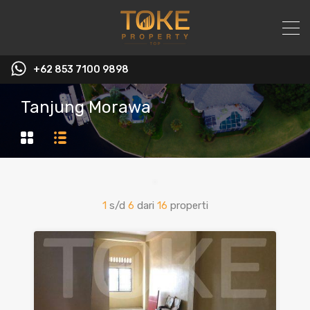
+62 853 7100 9898‬
Tanjung Morawa
1
s/d
6
dari
16
properti