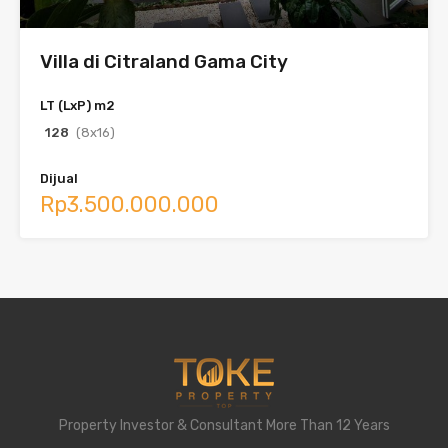
Villa di Citraland Gama City
LT (LxP) m2
128
(8x16)
Dijual
Rp3.500.000.000
Property Investor & Consultant More Than 12 Years