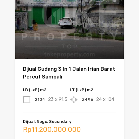
Dijual Gudang 3 In 1 Jalan Irian Barat
Percut Sampali
LB (LxP) m2
LT (LxP) m2
23 x 91,5
24 x 104
2104
2496
Dijual, Nego, Secondary
Rp11.200.000.000