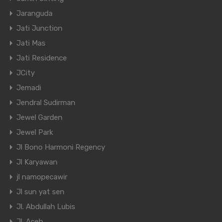
Jaranguda
Jati Junction
Jati Mas
Jati Residence
JCity
Jemadi
Jendral Sudirman
Jewel Garden
Jewel Park
Jl Bono Harmoni Regency
Jl Karyawan
jl namopecawir
Jl sun yat sen
Jl. Abdullah Lubis
Jl. Aceh