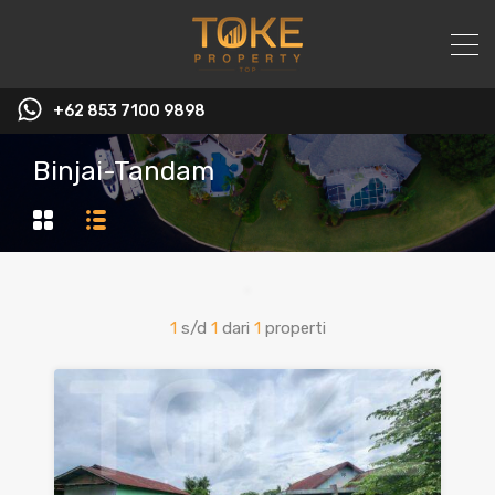
+62 853 7100 9898‬
Binjai-Tandam
1
s/d
1
dari
1
properti