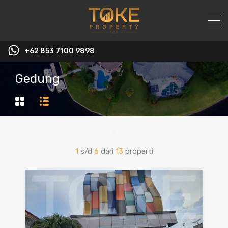
+62 853 7100 9898‬
Gedung
1
s/d
6
dari
13
properti