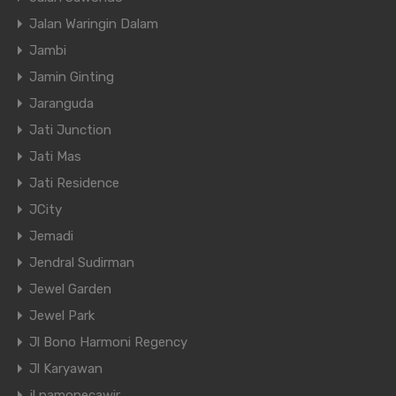
Jalan Waringin Dalam
Jambi
Jamin Ginting
Jaranguda
Jati Junction
Jati Mas
Jati Residence
JCity
Jemadi
Jendral Sudirman
Jewel Garden
Jewel Park
Jl Bono Harmoni Regency
Jl Karyawan
jl namopecawir