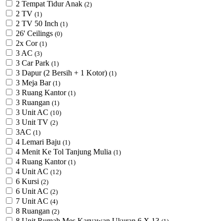
2 Tempat Tidur Anak
(2)
2 TV
(1)
2 TV 50 Inch
(1)
26' Ceilings
(0)
2x Cor
(1)
3 AC
(3)
3 Car Park
(1)
3 Dapur (2 Bersih + 1 Kotor)
(1)
3 Meja Bar
(1)
3 Ruang Kantor
(1)
3 Ruangan
(1)
3 Unit AC
(10)
3 Unit TV
(2)
3AC
(1)
4 Lemari Baju
(1)
4 Menit Ke Tol Tanjung Mulia
(1)
4 Ruang Kantor
(1)
4 Unit AC
(12)
6 Kursi
(2)
6 Unit AC
(2)
7 Unit AC
(4)
8 Ruangan
(2)
8 Unit Rumah Mes Karyawan Ukuran 6 X 13