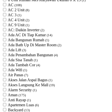
(1)
AC
(108)
AC 2 Unit
(8)
AC 3
(1)
AC 4 Unit
(2)
AC 9 Unit
(1)
AC: Daikin Inverter
(2)
Ada AC Di Tiap Kamar
(14)
Ada Bangunan Rumah
(1)
Ada Bath Up Di Master Room
(2)
Ada Lift
(3)
Ada Penambahan Bangunan
(4)
Ada Sisa Tanah
(1)
Ada Tambah Cor
(4)
Ada Wifi
(1)
Air Panas
(7)
Akses Jalan Aspal Bagus
(1)
Akses Langsung Ke Mall
(19)
Alarm Security
(1)
Aman
(175)
Anti Rayap
(1)
Apartemen Luas
(6)
Backyard
(13)