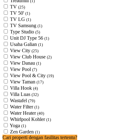
Treadmill
(1)
TV
(25)
TV 50'
(1)
TV LG
(1)
TV Samsung
(1)
Type Studio
(5)
Unit DJ Type 56
(1)
Usaha Galian
(1)
View City
(25)
View Club House
(2)
View Danau
(1)
View Pool
(7)
View Pool & City
(19)
View Taman
(17)
Villa Hook
(4)
Villa Luas
(32)
Wastafel
(79)
Water Filter
(1)
Water Heater
(40)
Whirlpool Kohler
(1)
Yoga
(1)
Zen Garden
(1)
Cari properti dengan fasilitas tertentu?