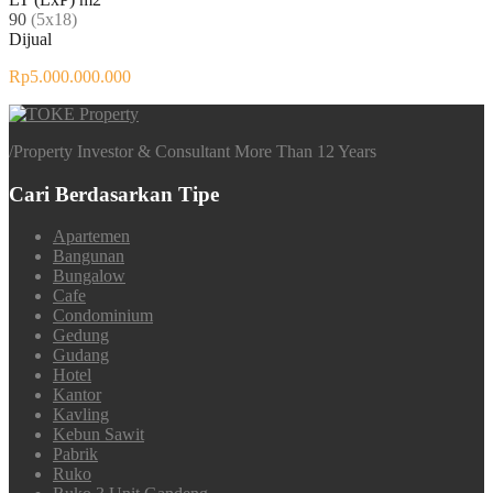
90
(5x18)
Dijual
Rp5.000.000.000
/
Property Investor & Consultant More Than 12 Years
Cari Berdasarkan Tipe
Apartemen
Bangunan
Bungalow
Cafe
Condominium
Gedung
Gudang
Hotel
Kantor
Kavling
Kebun Sawit
Pabrik
Ruko