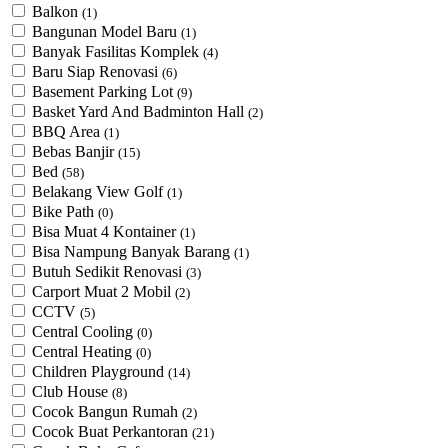
Balkon
(1)
Bangunan Model Baru
(1)
Banyak Fasilitas Komplek
(4)
Baru Siap Renovasi
(6)
Basement Parking Lot
(9)
Basket Yard And Badminton Hall
(2)
BBQ Area
(1)
Bebas Banjir
(15)
Bed
(58)
Belakang View Golf
(1)
Bike Path
(0)
Bisa Muat 4 Kontainer
(1)
Bisa Nampung Banyak Barang
(1)
Butuh Sedikit Renovasi
(3)
Carport Muat 2 Mobil
(2)
CCTV
(5)
Central Cooling
(0)
Central Heating
(0)
Children Playground
(14)
Club House
(8)
Cocok Bangun Rumah
(2)
Cocok Buat Perkantoran
(21)