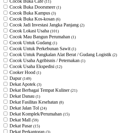
Cocok Buka Cafe
(11)
Cocok Buka Doorsmeer
(1)
Cocok Buka Kampus
(3)
Cocok Buka Kos-kosan
(6)
Cocok Jadi Investasi Jangka Panjang
(2)
Cocok Lokasi Usaha
(101)
Cocok Mau Bangun Perumahan
(1)
Cocok Untuk Gudang
(1)
Cocok Untuk Perkebunan Sawit
(1)
Cocok Untuk ​Pangkalan Alat Berat / Gudang Logistik
(2)
Cocok Usaha Agribisnis / Peternakan
(1)
Cocok Usaha Ekspedisi
(12)
Cooker Hood
(1)
Dapur
(149)
Dekat Apotek
(3)
Dekat Berbagai Tempat Kuliner
(21)
Dekat Danau
(1)
Dekat Fasilitas Kesehatan
(8)
Dekat Jalan Tol
(24)
Dekat Komplek/Perumahan
(15)
Dekat Mall
(59)
Dekat Pasar
(15)
Dekat Perkantoran
(3)