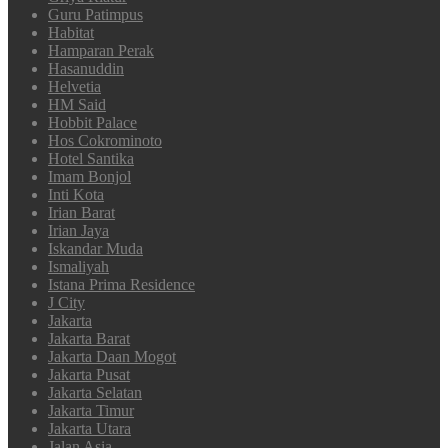
Guru Patimpus
Habitat
Hamparan Perak
Hasanuddin
Helvetia
HM Said
Hobbit Palace
Hos Cokrominoto
Hotel Santika
Imam Bonjol
Inti Kota
Irian Barat
Irian Jaya
Iskandar Muda
Ismaliyah
Istana Prima Residence
J City
Jakarta
Jakarta Barat
Jakarta Daan Mogot
Jakarta Pusat
Jakarta Selatan
Jakarta Timur
Jakarta Utara
Jalan Asia