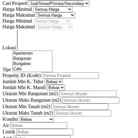
Cari Properti
Harga Minimal
Harga Maksimal
Harga Minimal
Harga Maksimal
Lokasi
Tipe
Property ID (Kode)
Jumlah Min K. Tidur
Jumlah Min K. Mandi
Ukuran Min Bangunan
(m2)
Ukuran Maks Bangunan
(m2)
Ukuran Min Tanah
(m2)
Ukuran Maks Tanah
(m2)
Kondisi
Air
Listrik