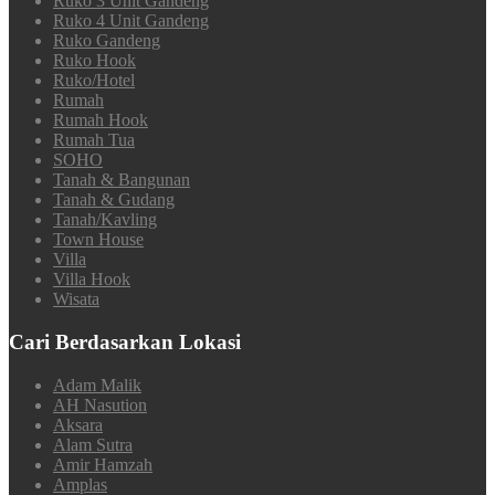
Ruko 3 Unit Gandeng
Ruko 4 Unit Gandeng
Ruko Gandeng
Ruko Hook
Ruko/Hotel
Rumah
Rumah Hook
Rumah Tua
SOHO
Tanah & Bangunan
Tanah & Gudang
Tanah/Kavling
Town House
Villa
Villa Hook
Wisata
Cari Berdasarkan Lokasi
Adam Malik
AH Nasution
Aksara
Alam Sutra
Amir Hamzah
Amplas