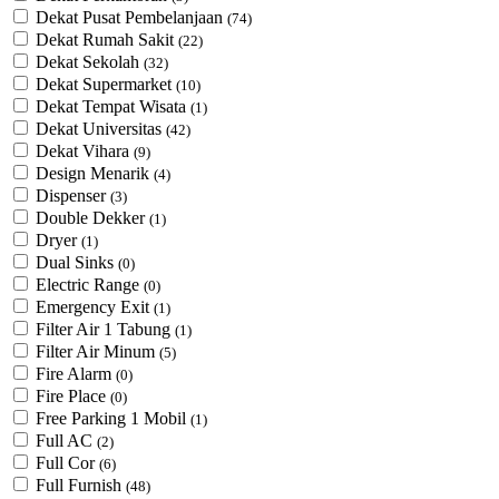
Dekat Pusat Pembelanjaan
(74)
Dekat Rumah Sakit
(22)
Dekat Sekolah
(32)
Dekat Supermarket
(10)
Dekat Tempat Wisata
(1)
Dekat Universitas
(42)
Dekat Vihara
(9)
Design Menarik
(4)
Dispenser
(3)
Double Dekker
(1)
Dryer
(1)
Dual Sinks
(0)
Electric Range
(0)
Emergency Exit
(1)
Filter Air 1 Tabung
(1)
Filter Air Minum
(5)
Fire Alarm
(0)
Fire Place
(0)
Free Parking 1 Mobil
(1)
Full AC
(2)
Full Cor
(6)
Full Furnish
(48)