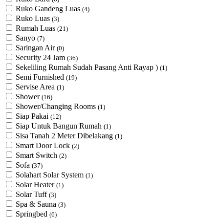
Ruko Gandeng Luas
(4)
Ruko Luas
(3)
Rumah Luas
(21)
Sanyo
(7)
Saringan Air
(0)
Security 24 Jam
(36)
Sekeliling Rumah Sudah Pasang Anti Rayap )
(1)
Semi Furnished
(19)
Servise Area
(1)
Shower
(16)
Shower/Changing Rooms
(1)
Siap Pakai
(12)
Siap Untuk Bangun Rumah
(1)
Sisa Tanah 2 Meter Dibelakang
(1)
Smart Door Lock
(2)
Smart Switch
(2)
Sofa
(37)
Solahart Solar System
(1)
Solar Heater
(1)
Solar Tuff
(3)
Spa & Sauna
(3)
Springbed
(6)