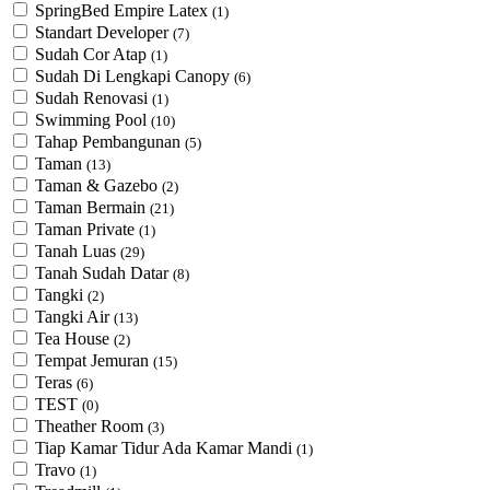
SpringBed Empire Latex
(1)
Standart Developer
(7)
Sudah Cor Atap
(1)
Sudah Di Lengkapi Canopy
(6)
Sudah Renovasi
(1)
Swimming Pool
(10)
Tahap Pembangunan
(5)
Taman
(13)
Taman & Gazebo
(2)
Taman Bermain
(21)
Taman Private
(1)
Tanah Luas
(29)
Tanah Sudah Datar
(8)
Tangki
(2)
Tangki Air
(13)
Tea House
(2)
Tempat Jemuran
(15)
Teras
(6)
TEST
(0)
Theather Room
(3)
Tiap Kamar Tidur Ada Kamar Mandi
(1)
Travo
(1)