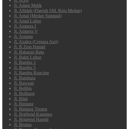
Jl. Aceh
Jl. Adam Malik
Jl. Alfalah (Daerah SM. Raja Medan)
Jl. Amal (Medan Sunggal)
Jl. Amal Luhur
Jl. Ampera I
Jl. Ampera V
Jl. Asrama
Jl. Azalea (Cemara Asri)
Jl. B.Zein Hamid
Jl. Bakaran Batu
Jl. Bakti Luhur
Jl. Bambu 2
Jl. Bambu 5
Jl. Bambu Runcing
Jl. Batubara
Jl. Bawean
Jl. Belibis
Jl. Belitung
Jl. Bilal
Jl. Bintang
Jl. Bintang Terang
Jl. Bridjend Katamso
Jl. Brigjend Hamid
Jl. Bromo