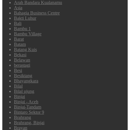
Arah Bandara Kualanamu
Asia
Bahagia Business Centre
Bakti Luhur
Bali
Bambu 1
Bambu Village
Barat
Batam
Batang Kuis
Bekasi
Belawan
berastagi
Besi
Besiktang
Bhayangkara
Bilal
Bilal ujung
Binjai
Binjai - Aceh
Binjai-Tandam
Bintaro Sektor 9
Brahrang
Brahrang, Binjai
Brayan