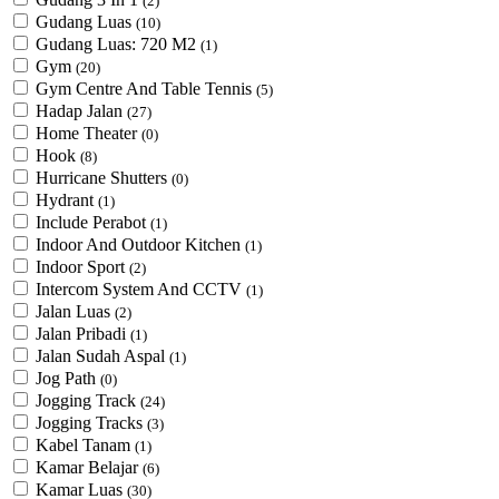
(2)
Gudang Luas
(10)
Gudang Luas: 720 M2
(1)
Gym
(20)
Gym Centre And Table Tennis
(5)
Hadap Jalan
(27)
Home Theater
(0)
Hook
(8)
Hurricane Shutters
(0)
Hydrant
(1)
Include Perabot
(1)
Indoor And Outdoor Kitchen
(1)
Indoor Sport
(2)
Intercom System And CCTV
(1)
Jalan Luas
(2)
Jalan Pribadi
(1)
Jalan Sudah Aspal
(1)
Jog Path
(0)
Jogging Track
(24)
Jogging Tracks
(3)
Kabel Tanam
(1)
Kamar Belajar
(6)
Kamar Luas
(30)