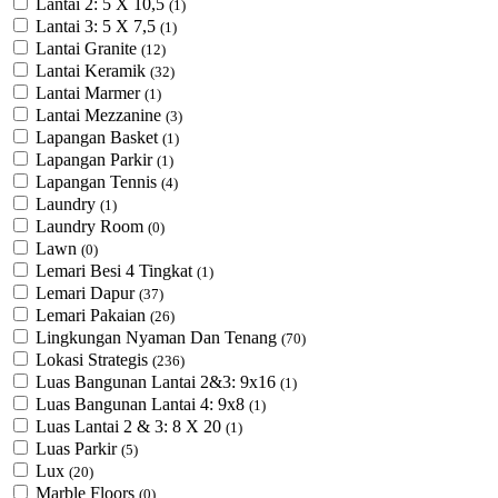
Lantai 2: 5 X 10,5
(1)
Lantai 3: 5 X 7,5
(1)
Lantai Granite
(12)
Lantai Keramik
(32)
Lantai Marmer
(1)
Lantai Mezzanine
(3)
Lapangan Basket
(1)
Lapangan Parkir
(1)
Lapangan Tennis
(4)
Laundry
(1)
Laundry Room
(0)
Lawn
(0)
Lemari Besi 4 Tingkat
(1)
Lemari Dapur
(37)
Lemari Pakaian
(26)
Lingkungan Nyaman Dan Tenang
(70)
Lokasi Strategis
(236)
Luas Bangunan Lantai 2&3: 9x16
(1)
Luas Bangunan Lantai 4: 9x8
(1)
Luas Lantai 2 & 3: 8 X 20
(1)
Luas Parkir
(5)
Lux
(20)
Marble Floors
(0)