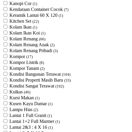
Kanopi Cor
(1)
Kendaraan Container Cocok
(7)
Keramik Lantai 60 X 120
(1)
Kitchen Set
(22)
Kolam Ikan
(1)
Kolam Ikan Koi
(1)
Kolam Renang
(66)
Kolam Renang Anak
(2)
Kolam Renang Pribadi
(3)
Kompor
(17)
Kompor Listrik
(8)
Kompor Tanam
(2)
Kondisi Bangunan Terawat
(104)
Kondisi Properti Masih Baru
(33)
Kondisi Sangat Terawat
(102)
Kulkas
(46)
Kursi Makan
(1)
Kusen Kayu Damar
(1)
Lampu Hias
(2)
Lantai 1 Full Granit
(1)
Lantai 1+2 Full Marmer
(1)
Lantai 2&3 : 4 X 16
(1)