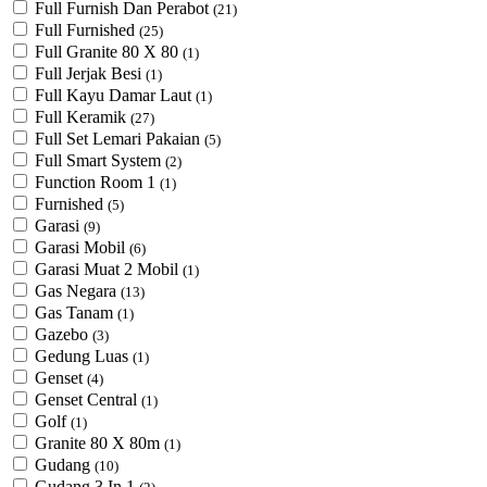
Full Furnish Dan Perabot
(21)
Full Furnished
(25)
Full Granite 80 X 80
(1)
Full Jerjak Besi
(1)
Full Kayu Damar Laut
(1)
Full Keramik
(27)
Full Set Lemari Pakaian
(5)
Full Smart System
(2)
Function Room 1
(1)
Furnished
(5)
Garasi
(9)
Garasi Mobil
(6)
Garasi Muat 2 Mobil
(1)
Gas Negara
(13)
Gas Tanam
(1)
Gazebo
(3)
Gedung Luas
(1)
Genset
(4)
Genset Central
(1)
Golf
(1)
Granite 80 X 80m
(1)
Gudang
(10)
Gudang 3 In 1