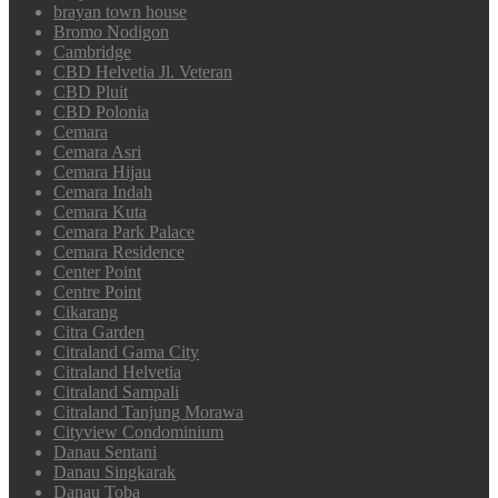
brayan town house
Bromo Nodigon
Cambridge
CBD Helvetia Jl. Veteran
CBD Pluit
CBD Polonia
Cemara
Cemara Asri
Cemara Hijau
Cemara Indah
Cemara Kuta
Cemara Park Palace
Cemara Residence
Center Point
Centre Point
Cikarang
Citra Garden
Citraland Gama City
Citraland Helvetia
Citraland Sampali
Citraland Tanjung Morawa
Cityview Condominium
Danau Sentani
Danau Singkarak
Danau Toba