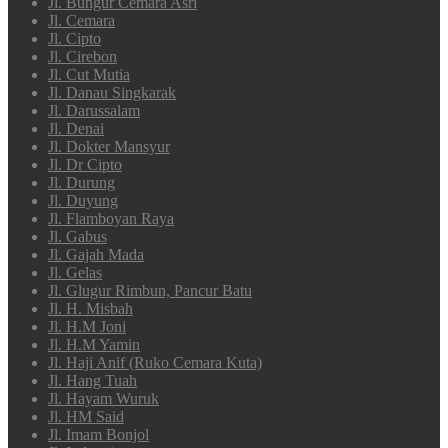
Jl. Bungur Cemara Asri
Jl. Cemara
Jl. Cipto
Jl. Cirebon
Jl. Cut Mutia
Jl. Danau Singkarak
Jl. Darussalam
Jl. Denai
Jl. Dokter Mansyur
Jl. Dr Cipto
Jl. Durung
Jl. Duyung
Jl. Flamboyan Raya
Jl. Gabus
Jl. Gajah Mada
Jl. Gelas
Jl. Glugur Rimbun, Pancur Batu
Jl. H. Misbah
Jl. H.M Joni
Jl. H.M Yamin
Jl. Haji Anif (Ruko Cemara Kuta)
Jl. Hang Tuah
Jl. Hayam Wuruk
Jl. HM Said
Jl. Imam Bonjol