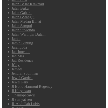
Jalan Besar Krakatau
Jalan Buku
Jalan Gaharu
Jalan Gwangju
Jalan Medan Binjai
Jalan Sampul
Jalan Suwondo
Jalan Waringin Dalam
Jambi
Jamin Ginting
Jaranguda
Jati Junction
Jati Mas
Jati Residence
JCity
Jemadi
Jendral Sudirman
Jewel Garden
Jewel Park
Jl Bono Harmoni Regency
Jl Karyawan
jl namopecawir
Jl sun yat sen
Jl. Abdullah Lubis