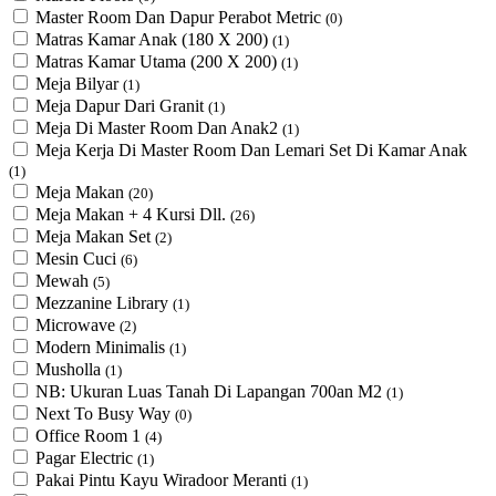
Master Room Dan Dapur Perabot Metric
(0)
Matras Kamar Anak (180 X 200)
(1)
Matras Kamar Utama (200 X 200)
(1)
Meja Bilyar
(1)
Meja Dapur Dari Granit
(1)
Meja Di Master Room Dan Anak2
(1)
Meja Kerja Di Master Room Dan Lemari Set Di Kamar Anak
(1)
Meja Makan
(20)
Meja Makan + 4 Kursi Dll.
(26)
Meja Makan Set
(2)
Mesin Cuci
(6)
Mewah
(5)
Mezzanine Library
(1)
Microwave
(2)
Modern Minimalis
(1)
Musholla
(1)
NB: Ukuran Luas Tanah Di Lapangan 700an M2
(1)
Next To Busy Way
(0)
Office Room 1
(4)
Pagar Electric
(1)
Pakai Pintu Kayu Wiradoor Meranti
(1)