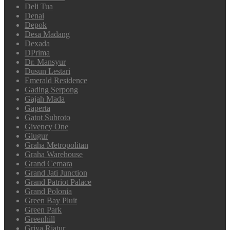
Deli Tua
Denai
Depok
Desa Madang
Dexada
DPrima
Dr. Mansyur
Dusun Lestari
Emerald Residence
Gading Serpong
Gajah Mada
Gaperta
Gatot Subroto
Givency One
Glugur
Graha Metropolitan
Graha Warehouse
Grand Cemara
Grand Jati Junction
Grand Patriot Palace
Grand Polonia
Green Bay Pluit
Green Park
Greenhill
Griya Riatur