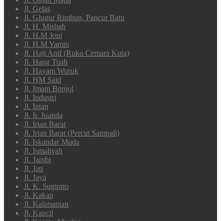
Jl. Gelas
Jl. Glugur Rimbun, Pancur Batu
Jl. H. Misbah
Jl. H.M Joni
Jl. H.M Yamin
Jl. Haji Anif (Ruko Cemara Kuta)
Jl. Hang Tuah
Jl. Hayam Wuruk
Jl. HM Said
Jl. Imam Bonjol
Jl. Industri
Jl. Intan
Jl. Ir. Juanda
Jl. Irian Barat
Jl. Irian Barat (Percut Sampali)
Jl. Iskandar Muda
Jl. Ismaliyah
Jl. Jambi
Jl. Jati
Jl. Jaya
Jl. K. Sugiono
Jl. Kakap
Jl. Kalimantan
Jl. Kancil