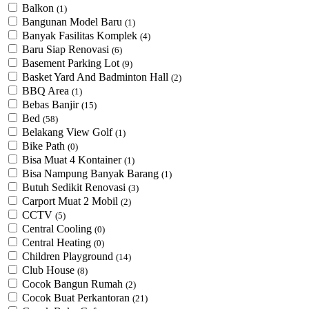
Balkon
(1)
Bangunan Model Baru
(1)
Banyak Fasilitas Komplek
(4)
Baru Siap Renovasi
(6)
Basement Parking Lot
(9)
Basket Yard And Badminton Hall
(2)
BBQ Area
(1)
Bebas Banjir
(15)
Bed
(58)
Belakang View Golf
(1)
Bike Path
(0)
Bisa Muat 4 Kontainer
(1)
Bisa Nampung Banyak Barang
(1)
Butuh Sedikit Renovasi
(3)
Carport Muat 2 Mobil
(2)
CCTV
(5)
Central Cooling
(0)
Central Heating
(0)
Children Playground
(14)
Club House
(8)
Cocok Bangun Rumah
(2)
Cocok Buat Perkantoran
(21)