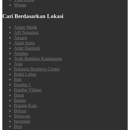
Wisata
Cari Berdasarkan Lokasi
Adam Malik
AH Nasution
Aksara
Alam Sutra
Amir Hamzah
Amplas
Arah Bandara Kualanamu
Asia
Bahagia Business Centre
Bakti Luhur
Bali
Bambu 1
Bambu Village
Barat
Batam
Batang Kuis
Bekasi
Belawan
berastagi
Besi