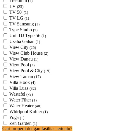
Treadmill
(1)
TV
(25)
TV 50'
(1)
TV LG
(1)
TV Samsung
(1)
Type Studio
(5)
Unit DJ Type 56
(1)
Usaha Galian
(1)
View City
(25)
View Club House
(2)
View Danau
(1)
View Pool
(7)
View Pool & City
(19)
View Taman
(17)
Villa Hook
(4)
Villa Luas
(32)
Wastafel
(79)
Water Filter
(1)
Water Heater
(40)
Whirlpool Kohler
(1)
Yoga
(1)
Zen Garden
(1)
Cari properti dengan fasilitas tertentu?