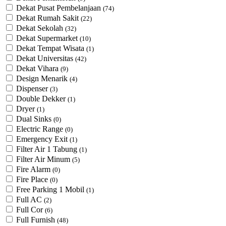
Dekat Pusat Pembelanjaan
(74)
Dekat Rumah Sakit
(22)
Dekat Sekolah
(32)
Dekat Supermarket
(10)
Dekat Tempat Wisata
(1)
Dekat Universitas
(42)
Dekat Vihara
(9)
Design Menarik
(4)
Dispenser
(3)
Double Dekker
(1)
Dryer
(1)
Dual Sinks
(0)
Electric Range
(0)
Emergency Exit
(1)
Filter Air 1 Tabung
(1)
Filter Air Minum
(5)
Fire Alarm
(0)
Fire Place
(0)
Free Parking 1 Mobil
(1)
Full AC
(2)
Full Cor
(6)
Full Furnish
(48)