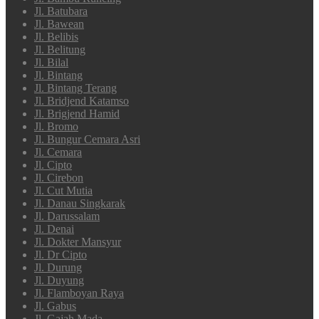
Jl. Batubara
Jl. Bawean
Jl. Belibis
Jl. Belitung
Jl. Bilal
Jl. Bintang
Jl. Bintang Terang
Jl. Bridjend Katamso
Jl. Brigjend Hamid
Jl. Bromo
Jl. Bungur Cemara Asri
Jl. Cemara
Jl. Cipto
Jl. Cirebon
Jl. Cut Mutia
Jl. Danau Singkarak
Jl. Darussalam
Jl. Denai
Jl. Dokter Mansyur
Jl. Dr Cipto
Jl. Durung
Jl. Duyung
Jl. Flamboyan Raya
Jl. Gabus
Jl. Gajah Mada