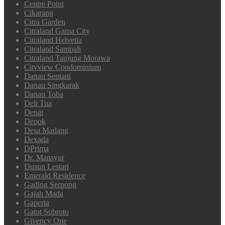
Centre Point
Cikarang
Citra Garden
Citraland Gama City
Citraland Helvetia
Citraland Sampali
Citraland Tanjung Morawa
Cityview Condominium
Danau Sentani
Danau Singkarak
Danau Toba
Deli Tua
Denai
Depok
Desa Madang
Dexada
DPrima
Dr. Mansyur
Dusun Lestari
Emerald Residence
Gading Serpong
Gajah Mada
Gaperta
Gatot Subroto
Givency One