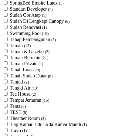
SpringBed Empire Latex
(1)
Standart Developer
(7)
Sudah Cor Atap
(1)
Sudah Di Lengkapi Canopy
(6)
Sudah Renovasi
(1)
Swimming Pool
(10)
Tahap Pembangunan
(5)
Taman
(13)
Taman & Gazebo
(2)
Taman Bermain
(21)
Taman Private
(1)
Tanah Luas
(29)
Tanah Sudah Datar
(8)
Tangki
(2)
Tangki Air
(13)
Tea House
(2)
Tempat Jemuran
(15)
Teras
(6)
TEST
(0)
Theather Room
(3)
Tiap Kamar Tidur Ada Kamar Mandi
(1)
Travo
(1)