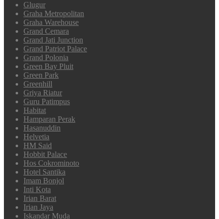
Glugur
Graha Metropolitan
Graha Warehouse
Grand Cemara
Grand Jati Junction
Grand Patriot Palace
Grand Polonia
Green Bay Pluit
Green Park
Greenhill
Griya Riatur
Guru Patimpus
Habitat
Hamparan Perak
Hasanuddin
Helvetia
HM Said
Hobbit Palace
Hos Cokrominoto
Hotel Santika
Imam Bonjol
Inti Kota
Irian Barat
Irian Jaya
Iskandar Muda