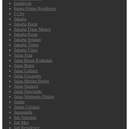
Ismaliyah
Istana Prima Residence
J City
Jakarta
Jakarta Barat
Jakarta Daan Mogot
Jakarta Pusat
Jakarta Selatan
Jakarta Timur
Jakarta Utara
Jalan Asia
Jalan Besar Krakatau
Jalan Buku
Jalan Gaharu
Jalan Gwangju
Jalan Medan Binjai
Jalan Sampul
Jalan Suwondo
Jalan Waringin Dalam
Jambi
Jamin Ginting
Jaranguda
Jati Junction
Jati Mas
Jati Residence