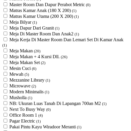
Master Room Dan Dapur Perabot Metric
(0)
Matras Kamar Anak (180 X 200)
(1)
Matras Kamar Utama (200 X 200)
(1)
Meja Bilyar
(1)
Meja Dapur Dari Granit
(1)
Meja Di Master Room Dan Anak2
(1)
Meja Kerja Di Master Room Dan Lemari Set Di Kamar Anak
(1)
Meja Makan
(20)
Meja Makan + 4 Kursi Dll.
(26)
Meja Makan Set
(2)
Mesin Cuci
(6)
Mewah
(5)
Mezzanine Library
(1)
Microwave
(2)
Modern Minimalis
(1)
Musholla
(1)
NB: Ukuran Luas Tanah Di Lapangan 700an M2
(1)
Next To Busy Way
(0)
Office Room 1
(4)
Pagar Electric
(1)
Pakai Pintu Kayu Wiradoor Meranti
(1)