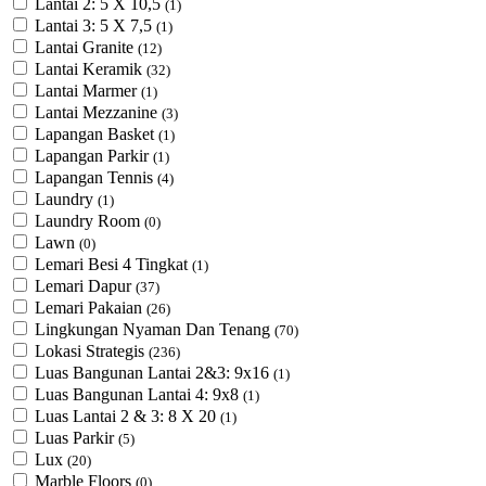
Lantai 2: 5 X 10,5
(1)
Lantai 3: 5 X 7,5
(1)
Lantai Granite
(12)
Lantai Keramik
(32)
Lantai Marmer
(1)
Lantai Mezzanine
(3)
Lapangan Basket
(1)
Lapangan Parkir
(1)
Lapangan Tennis
(4)
Laundry
(1)
Laundry Room
(0)
Lawn
(0)
Lemari Besi 4 Tingkat
(1)
Lemari Dapur
(37)
Lemari Pakaian
(26)
Lingkungan Nyaman Dan Tenang
(70)
Lokasi Strategis
(236)
Luas Bangunan Lantai 2&3: 9x16
(1)
Luas Bangunan Lantai 4: 9x8
(1)
Luas Lantai 2 & 3: 8 X 20
(1)
Luas Parkir
(5)
Lux
(20)
Marble Floors
(0)