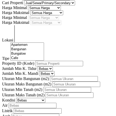
Cari Properti
Harga Minimal
Harga Maksimal
Harga Minimal
Harga Maksimal
Lokasi
Tipe
Property ID (Kode)
Jumlah Min K. Tidur
Jumlah Min K. Mandi
Ukuran Min Bangunan
(m2)
Ukuran Maks Bangunan
(m2)
Ukuran Min Tanah
(m2)
Ukuran Maks Tanah
(m2)
Kondisi
Air
Listrik