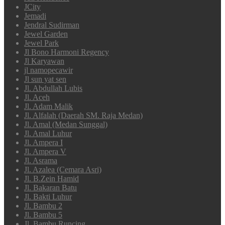
JCity
Jemadi
Jendral Sudirman
Jewel Garden
Jewel Park
Jl Bono Harmoni Regency
Jl Karyawan
jl namopecawir
Jl sun yat sen
Jl. Abdullah Lubis
Jl. Aceh
Jl. Adam Malik
Jl. Alfalah (Daerah SM. Raja Medan)
Jl. Amal (Medan Sunggal)
Jl. Amal Luhur
Jl. Ampera I
Jl. Ampera V
Jl. Asrama
Jl. Azalea (Cemara Asri)
Jl. B.Zein Hamid
Jl. Bakaran Batu
Jl. Bakti Luhur
Jl. Bambu 2
Jl. Bambu 5
Jl. Bambu Runcing