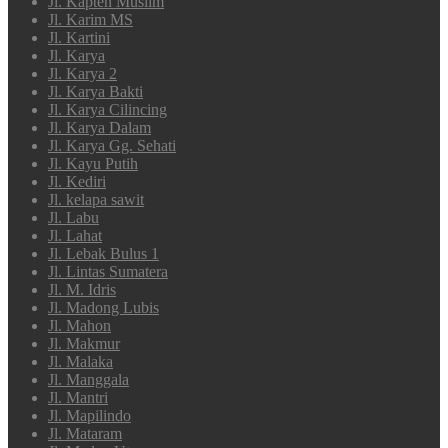
Jl. Kapten Muslim
Jl. Karim MS
Jl. Kartini
Jl. Karya
Jl. Karya 2
Jl. Karya Bakti
Jl. Karya Cilincing
Jl. Karya Dalam
Jl. Karya Gg. Sehati
Jl. Kayu Putih
Jl. Kediri
Jl. kelapa sawit
Jl. Labu
Jl. Lahat
Jl. Lebak Bulus 1
Jl. Lintas Sumatera
Jl. M. Idris
Jl. Madong Lubis
Jl. Mahon
Jl. Makmur
Jl. Malaka
Jl. Manggala
Jl. Mantri
Jl. Mapilindo
Jl. Mataram