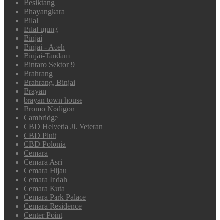
Besiktang
Bhayangkara
Bilal
Bilal ujung
Binjai
Binjai - Aceh
Binjai-Tandam
Bintaro Sektor 9
Brahrang
Brahrang, Binjai
Brayan
brayan town house
Bromo Nodigon
Cambridge
CBD Helvetia Jl. Veteran
CBD Pluit
CBD Polonia
Cemara
Cemara Asri
Cemara Hijau
Cemara Indah
Cemara Kuta
Cemara Park Palace
Cemara Residence
Center Point