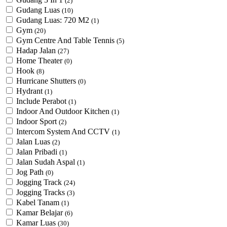
(2)
Gudang Luas
(10)
Gudang Luas: 720 M2
(1)
Gym
(20)
Gym Centre And Table Tennis
(5)
Hadap Jalan
(27)
Home Theater
(0)
Hook
(8)
Hurricane Shutters
(0)
Hydrant
(1)
Include Perabot
(1)
Indoor And Outdoor Kitchen
(1)
Indoor Sport
(2)
Intercom System And CCTV
(1)
Jalan Luas
(2)
Jalan Pribadi
(1)
Jalan Sudah Aspal
(1)
Jog Path
(0)
Jogging Track
(24)
Jogging Tracks
(3)
Kabel Tanam
(1)
Kamar Belajar
(6)
Kamar Luas
(30)