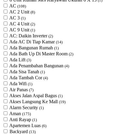
(1)
AC
(108)
AC 2 Unit
(8)
AC 3
(1)
AC 4 Unit
(2)
AC 9 Unit
(1)
AC: Daikin Inverter
(2)
Ada AC Di Tiap Kamar
(14)
Ada Bangunan Rumah
(1)
Ada Bath Up Di Master Room
(2)
Ada Lift
(3)
Ada Penambahan Bangunan
(4)
Ada Sisa Tanah
(1)
Ada Tambah Cor
(4)
Ada Wifi
(1)
Air Panas
(7)
Akses Jalan Aspal Bagus
(1)
Akses Langsung Ke Mall
(19)
Alarm Security
(1)
Aman
(175)
Anti Rayap
(1)
Apartemen Luas
(6)
Backyard
(13)