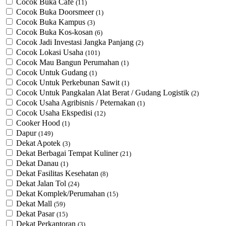
Cocok Buka Cafe
(11)
Cocok Buka Doorsmeer
(1)
Cocok Buka Kampus
(3)
Cocok Buka Kos-kosan
(6)
Cocok Jadi Investasi Jangka Panjang
(2)
Cocok Lokasi Usaha
(101)
Cocok Mau Bangun Perumahan
(1)
Cocok Untuk Gudang
(1)
Cocok Untuk Perkebunan Sawit
(1)
Cocok Untuk ​Pangkalan Alat Berat / Gudang Logistik
(2)
Cocok Usaha Agribisnis / Peternakan
(1)
Cocok Usaha Ekspedisi
(12)
Cooker Hood
(1)
Dapur
(149)
Dekat Apotek
(3)
Dekat Berbagai Tempat Kuliner
(21)
Dekat Danau
(1)
Dekat Fasilitas Kesehatan
(8)
Dekat Jalan Tol
(24)
Dekat Komplek/Perumahan
(15)
Dekat Mall
(59)
Dekat Pasar
(15)
Dekat Perkantoran
(3)