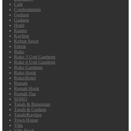
Cafe
Condominium
Gedung
Gudang
Hotel
Kantor
Kavling
Kebun Sawit
Pabrik
Ruko
Ruko 3 Unit Gandeng
Ruko 4 Unit Gandeng
Ruko Gandeng
Ruko Hook
Ruko/Hotel
Rumah
Rumah Hook
Rumah Tua
SOHO
Tanah & Bangunan
Tanah & Gudang
Tanah/Kavling
Town House
Villa
Villa Hook