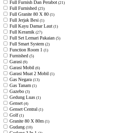
Full Furnish Dan Perabot
(21)
Full Furnished
(25)
Full Granite 80 X 80
(1)
Full Jerjak Besi
(1)
Full Kayu Damar Laut
(1)
Full Keramik
(27)
Full Set Lemari Pakaian
(5)
Full Smart System
(2)
Function Room 1
(1)
Furnished
(5)
Garasi
(9)
Garasi Mobil
(6)
Garasi Muat 2 Mobil
(1)
Gas Negara
(13)
Gas Tanam
(1)
Gazebo
(3)
Gedung Luas
(1)
Genset
(4)
Genset Central
(1)
Golf
(1)
Granite 80 X 80m
(1)
Gudang
(10)
Gudang 3 In 1