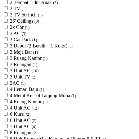
2 Tempat Tidur Anak
(2)
2 TV
(1)
2 TV 50 Inch
(1)
26' Ceilings
(0)
2x Cor
(1)
3 AC
(3)
3 Car Park
(1)
3 Dapur (2 Bersih + 1 Kotor)
(1)
3 Meja Bar
(1)
3 Ruang Kantor
(1)
3 Ruangan
(1)
3 Unit AC
(10)
3 Unit TV
(2)
3AC
(1)
4 Lemari Baju
(1)
4 Menit Ke Tol Tanjung Mulia
(1)
4 Ruang Kantor
(1)
4 Unit AC
(12)
6 Kursi
(2)
6 Unit AC
(2)
7 Unit AC
(4)
8 Ruangan
(2)
8 Unit Rumah Mes Karyawan Ukuran 6 X 13