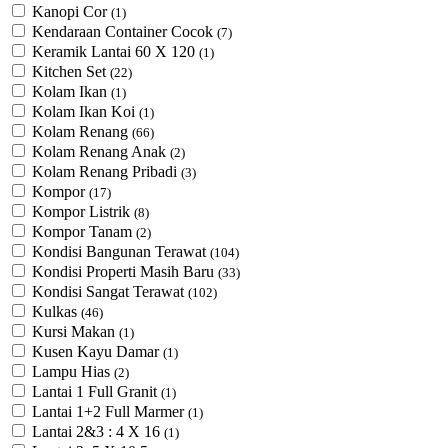
Kanopi Cor
(1)
Kendaraan Container Cocok
(7)
Keramik Lantai 60 X 120
(1)
Kitchen Set
(22)
Kolam Ikan
(1)
Kolam Ikan Koi
(1)
Kolam Renang
(66)
Kolam Renang Anak
(2)
Kolam Renang Pribadi
(3)
Kompor
(17)
Kompor Listrik
(8)
Kompor Tanam
(2)
Kondisi Bangunan Terawat
(104)
Kondisi Properti Masih Baru
(33)
Kondisi Sangat Terawat
(102)
Kulkas
(46)
Kursi Makan
(1)
Kusen Kayu Damar
(1)
Lampu Hias
(2)
Lantai 1 Full Granit
(1)
Lantai 1+2 Full Marmer
(1)
Lantai 2&3 : 4 X 16
(1)