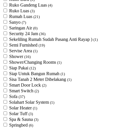
Ruko Gandeng Luas
(4)
Ruko Luas
(3)
Rumah Luas
(21)
Sanyo
(7)
Saringan Air
(0)
Security 24 Jam
(36)
Sekeliling Rumah Sudah Pasang Anti Rayap )
(1)
Semi Furnished
(19)
Servise Area
(1)
Shower
(16)
Shower/Changing Rooms
(1)
Siap Pakai
(12)
Siap Untuk Bangun Rumah
(1)
Sisa Tanah 2 Meter Dibelakang
(1)
Smart Door Lock
(2)
Smart Switch
(2)
Sofa
(37)
Solahart Solar System
(1)
Solar Heater
(1)
Solar Tuff
(3)
Spa & Sauna
(3)
Springbed
(6)