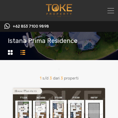
+62 853 7100 9898‬
Istana Prima Residence
1
s/d
3
dari
3
properti