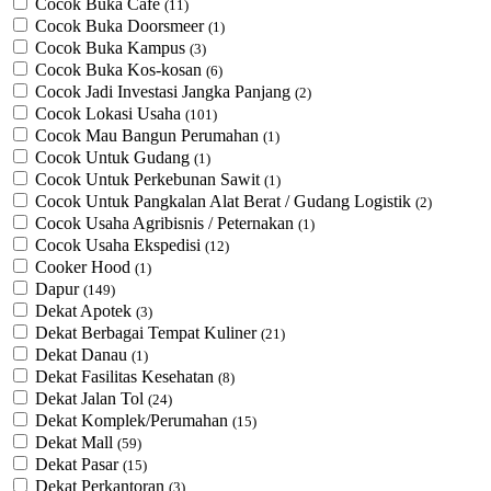
Cocok Buka Cafe
(11)
Cocok Buka Doorsmeer
(1)
Cocok Buka Kampus
(3)
Cocok Buka Kos-kosan
(6)
Cocok Jadi Investasi Jangka Panjang
(2)
Cocok Lokasi Usaha
(101)
Cocok Mau Bangun Perumahan
(1)
Cocok Untuk Gudang
(1)
Cocok Untuk Perkebunan Sawit
(1)
Cocok Untuk ​Pangkalan Alat Berat / Gudang Logistik
(2)
Cocok Usaha Agribisnis / Peternakan
(1)
Cocok Usaha Ekspedisi
(12)
Cooker Hood
(1)
Dapur
(149)
Dekat Apotek
(3)
Dekat Berbagai Tempat Kuliner
(21)
Dekat Danau
(1)
Dekat Fasilitas Kesehatan
(8)
Dekat Jalan Tol
(24)
Dekat Komplek/Perumahan
(15)
Dekat Mall
(59)
Dekat Pasar
(15)
Dekat Perkantoran
(3)