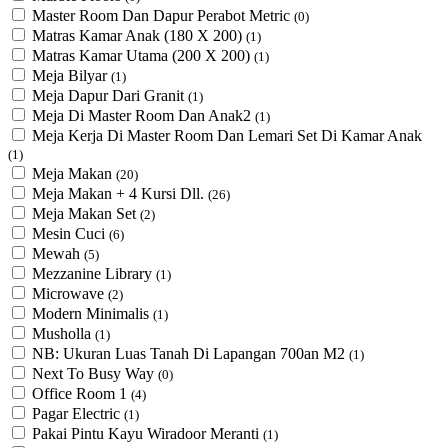
Master Room Dan Dapur Perabot Metric
(0)
Matras Kamar Anak (180 X 200)
(1)
Matras Kamar Utama (200 X 200)
(1)
Meja Bilyar
(1)
Meja Dapur Dari Granit
(1)
Meja Di Master Room Dan Anak2
(1)
Meja Kerja Di Master Room Dan Lemari Set Di Kamar Anak
(1)
Meja Makan
(20)
Meja Makan + 4 Kursi Dll.
(26)
Meja Makan Set
(2)
Mesin Cuci
(6)
Mewah
(5)
Mezzanine Library
(1)
Microwave
(2)
Modern Minimalis
(1)
Musholla
(1)
NB: Ukuran Luas Tanah Di Lapangan 700an M2
(1)
Next To Busy Way
(0)
Office Room 1
(4)
Pagar Electric
(1)
Pakai Pintu Kayu Wiradoor Meranti
(1)