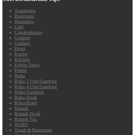
Apartemen
Bangunan
Bungalow
Cafe
Condominium
Gedung
Gudang
Hotel
Kantor
Kavling
Kebun Sawit
Pabrik
Ruko
Ruko 3 Unit Gandeng
Ruko 4 Unit Gandeng
Ruko Gandeng
Ruko Hook
Ruko/Hotel
Rumah
Rumah Hook
Rumah Tua
SOHO
Tanah & Bangunan