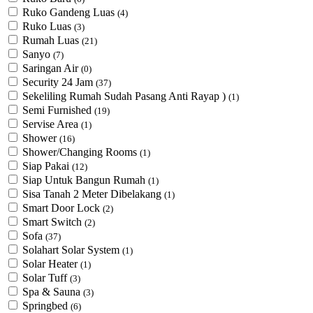
Ruko Gandeng Luas
(4)
Ruko Luas
(3)
Rumah Luas
(21)
Sanyo
(7)
Saringan Air
(0)
Security 24 Jam
(37)
Sekeliling Rumah Sudah Pasang Anti Rayap )
(1)
Semi Furnished
(19)
Servise Area
(1)
Shower
(16)
Shower/Changing Rooms
(1)
Siap Pakai
(12)
Siap Untuk Bangun Rumah
(1)
Sisa Tanah 2 Meter Dibelakang
(1)
Smart Door Lock
(2)
Smart Switch
(2)
Sofa
(37)
Solahart Solar System
(1)
Solar Heater
(1)
Solar Tuff
(3)
Spa & Sauna
(3)
Springbed
(6)