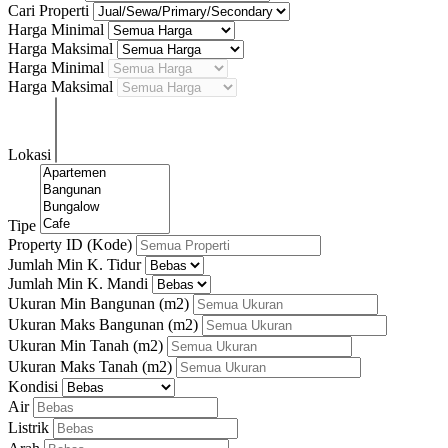
Cari Properti
Harga Minimal
Harga Maksimal
Harga Minimal
Harga Maksimal
Lokasi
Tipe
Property ID (Kode)
Jumlah Min K. Tidur
Jumlah Min K. Mandi
Ukuran Min Bangunan
(m2)
Ukuran Maks Bangunan
(m2)
Ukuran Min Tanah
(m2)
Ukuran Maks Tanah
(m2)
Kondisi
Air
Listrik