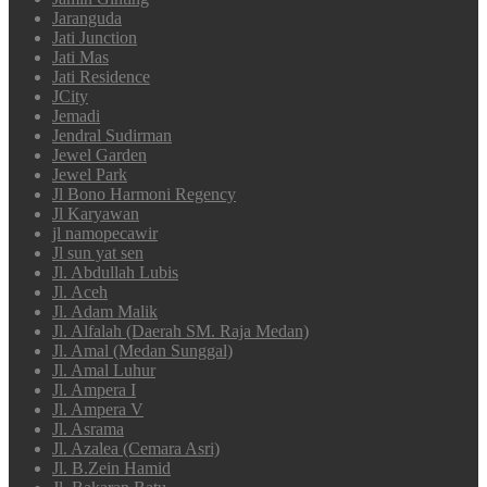
Jaranguda
Jati Junction
Jati Mas
Jati Residence
JCity
Jemadi
Jendral Sudirman
Jewel Garden
Jewel Park
Jl Bono Harmoni Regency
Jl Karyawan
jl namopecawir
Jl sun yat sen
Jl. Abdullah Lubis
Jl. Aceh
Jl. Adam Malik
Jl. Alfalah (Daerah SM. Raja Medan)
Jl. Amal (Medan Sunggal)
Jl. Amal Luhur
Jl. Ampera I
Jl. Ampera V
Jl. Asrama
Jl. Azalea (Cemara Asri)
Jl. B.Zein Hamid