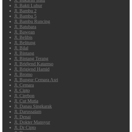
Jl. Bakaran Batu
Jl. Bakti Luhur
Jl. Bambu 2
Jl. Bambu 5
Jl. Bambu Runcing
Jl. Batubara
Jl. Bawean
Jl. Belibis
Jl. Belitung
Jl. Bilal
Jl. Bintang
Jl. Bintang Terang
Jl. Bridjend Katamso
Jl. Brigjend Hamid
Jl. Bromo
Jl. Bungur Cemara Asri
Jl. Cemara
Jl. Cipto
Jl. Cirebon
Jl. Cut Mutia
Jl. Danau Singkarak
Jl. Darussalam
Jl. Denai
Jl. Dokter Mansyur
Jl. Dr Cipto