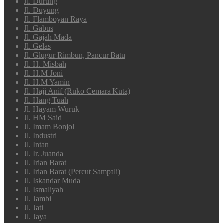
Jl. Durung
Jl. Duyung
Jl. Flamboyan Raya
Jl. Gabus
Jl. Gajah Mada
Jl. Gelas
Jl. Glugur Rimbun, Pancur Batu
Jl. H. Misbah
Jl. H.M Joni
Jl. H.M Yamin
Jl. Haji Anif (Ruko Cemara Kuta)
Jl. Hang Tuah
Jl. Hayam Wuruk
Jl. HM Said
Jl. Imam Bonjol
Jl. Industri
Jl. Intan
Jl. Ir. Juanda
Jl. Irian Barat
Jl. Irian Barat (Percut Sampali)
Jl. Iskandar Muda
Jl. Ismaliyah
Jl. Jambi
Jl. Jati
Jl. Jaya