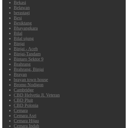
Bekasi
Belawan
berastagi
Besi
Besiktang
Bhayangkara
Bilal
Bilal ujung
Binjai
Binjai - Aceh
Binjai-Tandam
Bintaro Sektor 9
Brahrang
Brahrang, Binjai
Brayan
brayan town house
Bromo Nodigon
Cambridge
CBD Helvetia Jl. Veteran
CBD Pluit
CBD Polonia
Cemara
Cemara Asri
Cemara Hijau
Cemara Indah