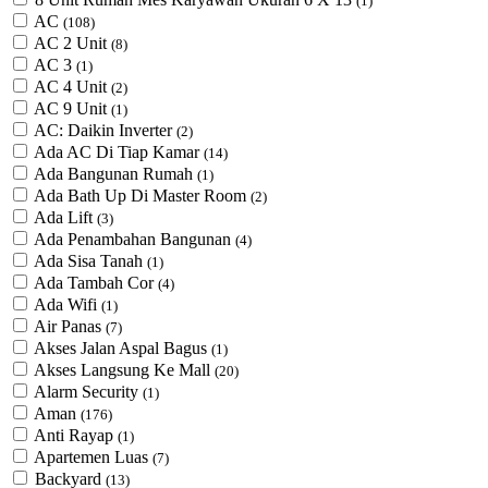
(1)
AC
(108)
AC 2 Unit
(8)
AC 3
(1)
AC 4 Unit
(2)
AC 9 Unit
(1)
AC: Daikin Inverter
(2)
Ada AC Di Tiap Kamar
(14)
Ada Bangunan Rumah
(1)
Ada Bath Up Di Master Room
(2)
Ada Lift
(3)
Ada Penambahan Bangunan
(4)
Ada Sisa Tanah
(1)
Ada Tambah Cor
(4)
Ada Wifi
(1)
Air Panas
(7)
Akses Jalan Aspal Bagus
(1)
Akses Langsung Ke Mall
(20)
Alarm Security
(1)
Aman
(176)
Anti Rayap
(1)
Apartemen Luas
(7)
Backyard
(13)