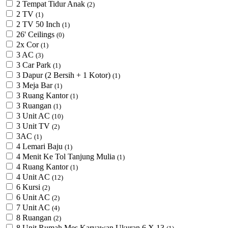
2 Tempat Tidur Anak
(2)
2 TV
(1)
2 TV 50 Inch
(1)
26' Ceilings
(0)
2x Cor
(1)
3 AC
(3)
3 Car Park
(1)
3 Dapur (2 Bersih + 1 Kotor)
(1)
3 Meja Bar
(1)
3 Ruang Kantor
(1)
3 Ruangan
(1)
3 Unit AC
(10)
3 Unit TV
(2)
3AC
(1)
4 Lemari Baju
(1)
4 Menit Ke Tol Tanjung Mulia
(1)
4 Ruang Kantor
(1)
4 Unit AC
(12)
6 Kursi
(2)
6 Unit AC
(2)
7 Unit AC
(4)
8 Ruangan
(2)
8 Unit Rumah Mes Karyawan Ukuran 6 X 13