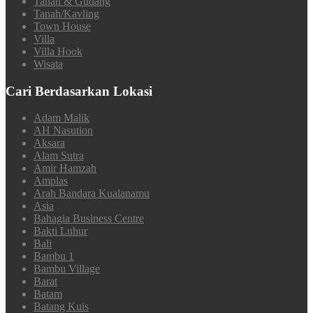
Tanah & Gudang
Tanah/Kavling
Town House
Villa
Villa Hook
Wisata
Cari Berdasarkan Lokasi
Adam Malik
AH Nasution
Aksara
Alam Sutra
Amir Hamzah
Amplas
Arah Bandara Kualanamu
Asia
Bahagia Business Centre
Bakti Luhur
Bali
Bambu 1
Bambu Village
Barat
Batam
Batang Kuis