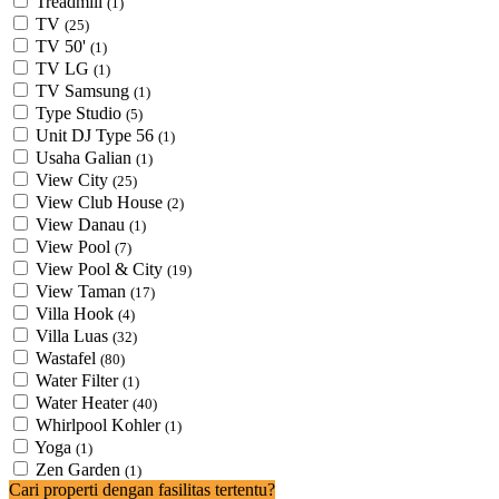
Treadmill
(1)
TV
(25)
TV 50'
(1)
TV LG
(1)
TV Samsung
(1)
Type Studio
(5)
Unit DJ Type 56
(1)
Usaha Galian
(1)
View City
(25)
View Club House
(2)
View Danau
(1)
View Pool
(7)
View Pool & City
(19)
View Taman
(17)
Villa Hook
(4)
Villa Luas
(32)
Wastafel
(80)
Water Filter
(1)
Water Heater
(40)
Whirlpool Kohler
(1)
Yoga
(1)
Zen Garden
(1)
Cari properti dengan fasilitas tertentu?