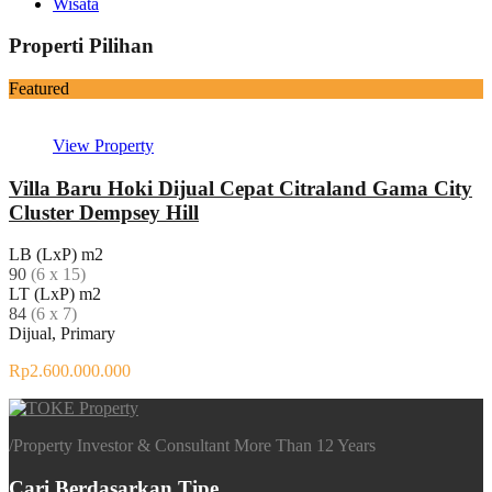
Wisata
Properti Pilihan
Featured
View Property
Villa Baru Hoki Dijual Cepat Citraland Gama City
Cluster Dempsey Hill
LB (LxP) m2
90
(6 x 15)
LT (LxP) m2
84
(6 x 7)
Dijual, Primary
Rp2.600.000.000
/
Property Investor & Consultant More Than 12 Years
Cari Berdasarkan Tipe