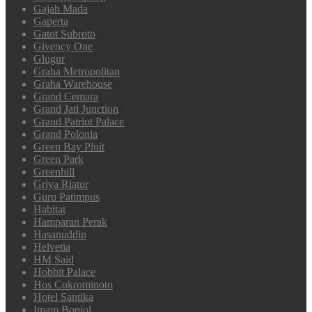
Gajah Mada
Gaperta
Gatot Subroto
Givency One
Glugur
Graha Metropolitan
Graha Warehouse
Grand Cemara
Grand Jati Junction
Grand Patriot Palace
Grand Polonia
Green Bay Pluit
Green Park
Greenhill
Griya Riatur
Guru Patimpus
Habitat
Hamparan Perak
Hasanuddin
Helvetia
HM Said
Hobbit Palace
Hos Cokrominoto
Hotel Santika
Imam Bonjol