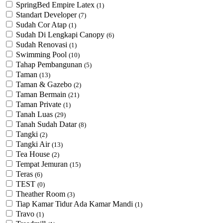
SpringBed Empire Latex
(1)
Standart Developer
(7)
Sudah Cor Atap
(1)
Sudah Di Lengkapi Canopy
(6)
Sudah Renovasi
(1)
Swimming Pool
(10)
Tahap Pembangunan
(5)
Taman
(13)
Taman & Gazebo
(2)
Taman Bermain
(21)
Taman Private
(1)
Tanah Luas
(29)
Tanah Sudah Datar
(8)
Tangki
(2)
Tangki Air
(13)
Tea House
(2)
Tempat Jemuran
(15)
Teras
(6)
TEST
(0)
Theather Room
(3)
Tiap Kamar Tidur Ada Kamar Mandi
(1)
Travo
(1)