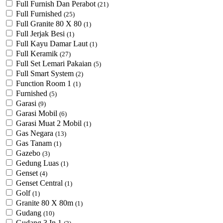
Full Furnish Dan Perabot
(21)
Full Furnished
(25)
Full Granite 80 X 80
(1)
Full Jerjak Besi
(1)
Full Kayu Damar Laut
(1)
Full Keramik
(27)
Full Set Lemari Pakaian
(5)
Full Smart System
(2)
Function Room 1
(1)
Furnished
(5)
Garasi
(9)
Garasi Mobil
(6)
Garasi Muat 2 Mobil
(1)
Gas Negara
(13)
Gas Tanam
(1)
Gazebo
(3)
Gedung Luas
(1)
Genset
(4)
Genset Central
(1)
Golf
(1)
Granite 80 X 80m
(1)
Gudang
(10)
Gudang 3 In 1