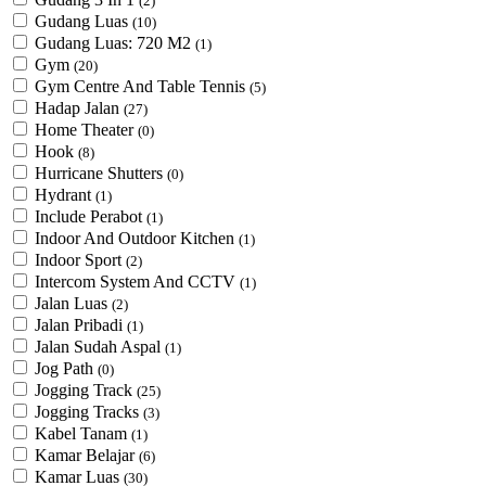
(2)
Gudang Luas
(10)
Gudang Luas: 720 M2
(1)
Gym
(20)
Gym Centre And Table Tennis
(5)
Hadap Jalan
(27)
Home Theater
(0)
Hook
(8)
Hurricane Shutters
(0)
Hydrant
(1)
Include Perabot
(1)
Indoor And Outdoor Kitchen
(1)
Indoor Sport
(2)
Intercom System And CCTV
(1)
Jalan Luas
(2)
Jalan Pribadi
(1)
Jalan Sudah Aspal
(1)
Jog Path
(0)
Jogging Track
(25)
Jogging Tracks
(3)
Kabel Tanam
(1)
Kamar Belajar
(6)
Kamar Luas
(30)