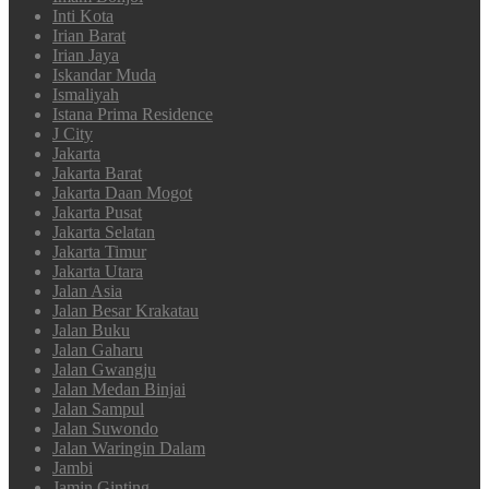
Inti Kota
Irian Barat
Irian Jaya
Iskandar Muda
Ismaliyah
Istana Prima Residence
J City
Jakarta
Jakarta Barat
Jakarta Daan Mogot
Jakarta Pusat
Jakarta Selatan
Jakarta Timur
Jakarta Utara
Jalan Asia
Jalan Besar Krakatau
Jalan Buku
Jalan Gaharu
Jalan Gwangju
Jalan Medan Binjai
Jalan Sampul
Jalan Suwondo
Jalan Waringin Dalam
Jambi
Jamin Ginting