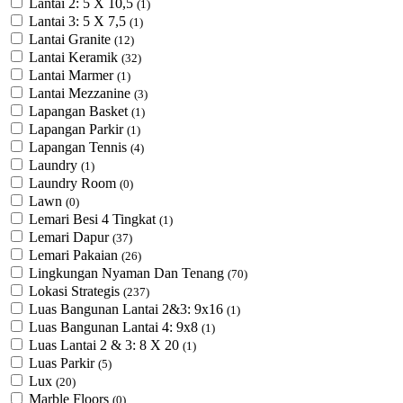
Lantai 2: 5 X 10,5
(1)
Lantai 3: 5 X 7,5
(1)
Lantai Granite
(12)
Lantai Keramik
(32)
Lantai Marmer
(1)
Lantai Mezzanine
(3)
Lapangan Basket
(1)
Lapangan Parkir
(1)
Lapangan Tennis
(4)
Laundry
(1)
Laundry Room
(0)
Lawn
(0)
Lemari Besi 4 Tingkat
(1)
Lemari Dapur
(37)
Lemari Pakaian
(26)
Lingkungan Nyaman Dan Tenang
(70)
Lokasi Strategis
(237)
Luas Bangunan Lantai 2&3: 9x16
(1)
Luas Bangunan Lantai 4: 9x8
(1)
Luas Lantai 2 & 3: 8 X 20
(1)
Luas Parkir
(5)
Lux
(20)
Marble Floors
(0)