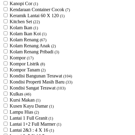
Kanopi Cor
(1)
Kendaraan Container Cocok
(7)
Keramik Lantai 60 X 120
(1)
Kitchen Set
(22)
Kolam Ikan
(1)
Kolam Ikan Koi
(1)
Kolam Renang
(67)
Kolam Renang Anak
(2)
Kolam Renang Pribadi
(3)
Kompor
(17)
Kompor Listrik
(8)
Kompor Tanam
(2)
Kondisi Bangunan Terawat
(104)
Kondisi Properti Masih Baru
(33)
Kondisi Sangat Terawat
(103)
Kulkas
(46)
Kursi Makan
(1)
Kusen Kayu Damar
(1)
Lampu Hias
(2)
Lantai 1 Full Granit
(1)
Lantai 1+2 Full Marmer
(1)
Lantai 2&3 : 4 X 16
(1)