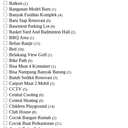
Balkon
(1)
Bangunan Model Baru
(1)
Banyak Fasilitas Komplek
(4)
Baru Siap Renovasi
(6)
Basement Parking Lot
(9)
Basket Yard And Badminton Hall
(2)
BBQ Area
(1)
Bebas Banjir
(15)
Bed
(58)
Belakang View Golf
(1)
Bike Path
(0)
Bisa Muat 4 Kontainer
(1)
Bisa Nampung Banyak Barang
(1)
Butuh Sedikit Renovasi
(3)
Carport Muat 2 Mobil
(2)
CCTV
(5)
Central Cooling
(0)
Central Heating
(0)
Children Playground
(14)
Club House
(8)
Cocok Bangun Rumah
(2)
Cocok Buat Perkantoran
(21)