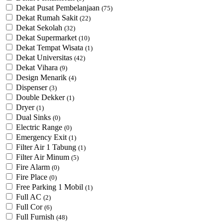
Dekat Pusat Pembelanjaan
(75)
Dekat Rumah Sakit
(22)
Dekat Sekolah
(32)
Dekat Supermarket
(10)
Dekat Tempat Wisata
(1)
Dekat Universitas
(42)
Dekat Vihara
(9)
Design Menarik
(4)
Dispenser
(3)
Double Dekker
(1)
Dryer
(1)
Dual Sinks
(0)
Electric Range
(0)
Emergency Exit
(1)
Filter Air 1 Tabung
(1)
Filter Air Minum
(5)
Fire Alarm
(0)
Fire Place
(0)
Free Parking 1 Mobil
(1)
Full AC
(2)
Full Cor
(6)
Full Furnish
(48)