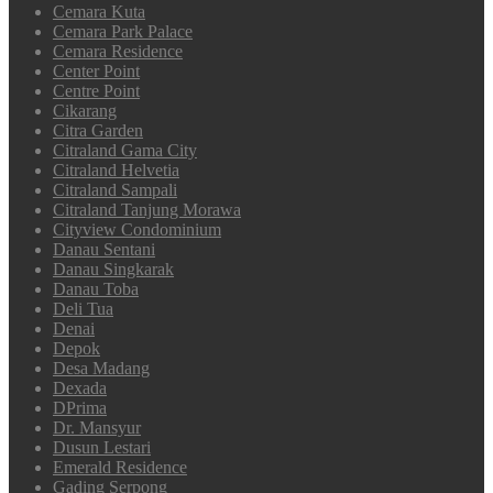
Cemara Kuta
Cemara Park Palace
Cemara Residence
Center Point
Centre Point
Cikarang
Citra Garden
Citraland Gama City
Citraland Helvetia
Citraland Sampali
Citraland Tanjung Morawa
Cityview Condominium
Danau Sentani
Danau Singkarak
Danau Toba
Deli Tua
Denai
Depok
Desa Madang
Dexada
DPrima
Dr. Mansyur
Dusun Lestari
Emerald Residence
Gading Serpong