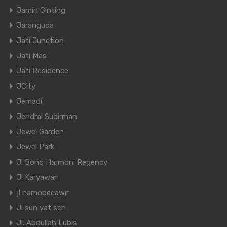
Jamin Ginting
Jaranguda
Jati Junction
Jati Mas
Jati Residence
JCity
Jemadi
Jendral Sudirman
Jewel Garden
Jewel Park
Jl Bono Harmoni Regency
Jl Karyawan
jl namopecawir
Jl sun yat sen
Jl. Abdullah Lubis