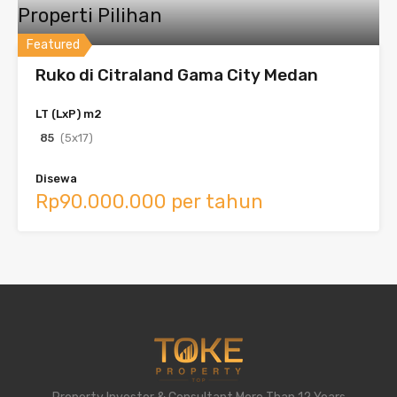
Properti Pilihan
Featured
Ruko di Citraland Gama City Medan
LT (LxP) m2
85
(5x17)
Disewa
Rp90.000.000 per tahun