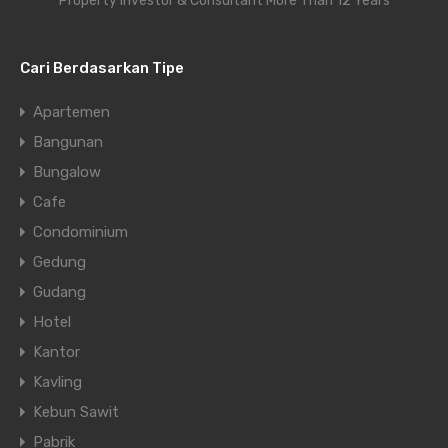
Property Investor & Consultant More Than 12 Years
Cari Berdasarkan Tipe
Apartemen
Bangunan
Bungalow
Cafe
Condominium
Gedung
Gudang
Hotel
Kantor
Kavling
Kebun Sawit
Pabrik