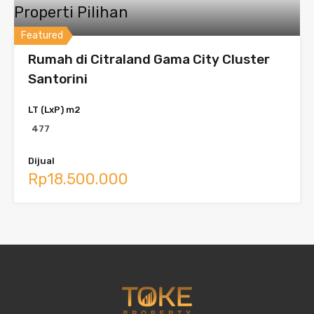
Properti Pilihan
Featured
Rumah di Citraland Gama City Cluster
Santorini
LT (LxP) m2
477
Dijual
Rp18.500.000