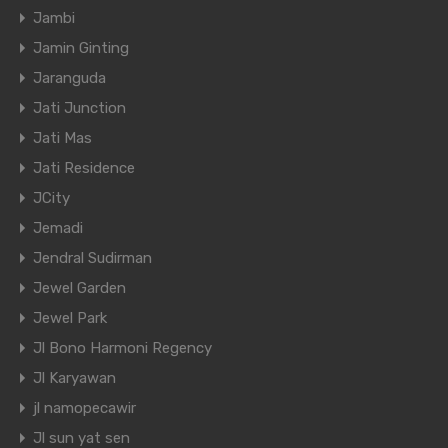
Jambi
Jamin Ginting
Jaranguda
Jati Junction
Jati Mas
Jati Residence
JCity
Jemadi
Jendral Sudirman
Jewel Garden
Jewel Park
Jl Bono Harmoni Regency
Jl Karyawan
jl namopecawir
Jl sun yat sen