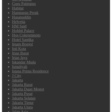
Guru Patimpus
Habitat
Hamparan Perak
Hasanuddin
Helvetia
HM Said
Hobbit Palace
Hos Cokrominoto
Hotel Santika
Imam Bonjol
Inti Kota
Irian Barat
Irian Jaya
Iskandar Muda
Ismaliyah
Istana Prima Residence
J City
Jakarta
Jakarta Barat
Jakarta Daan Mogot
Jakarta Pusat
Jakarta Selatan
Jakarta Timur
Jakarta Utara
Jalan Asia