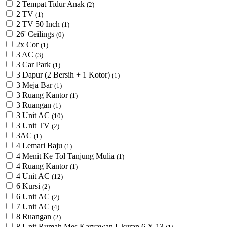
2 Tempat Tidur Anak
(2)
2 TV
(1)
2 TV 50 Inch
(1)
26' Ceilings
(0)
2x Cor
(1)
3 AC
(3)
3 Car Park
(1)
3 Dapur (2 Bersih + 1 Kotor)
(1)
3 Meja Bar
(1)
3 Ruang Kantor
(1)
3 Ruangan
(1)
3 Unit AC
(10)
3 Unit TV
(2)
3AC
(1)
4 Lemari Baju
(1)
4 Menit Ke Tol Tanjung Mulia
(1)
4 Ruang Kantor
(1)
4 Unit AC
(12)
6 Kursi
(2)
6 Unit AC
(2)
7 Unit AC
(4)
8 Ruangan
(2)
8 Unit Rumah Mes Karyawan Ukuran 6 X 13