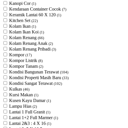
Kanopi Cor
(1)
Kendaraan Container Cocok
(7)
Keramik Lantai 60 X 120
(1)
Kitchen Set
(22)
Kolam Ikan
(1)
Kolam Ikan Koi
(1)
Kolam Renang
(66)
Kolam Renang Anak
(2)
Kolam Renang Pribadi
(3)
Kompor
(17)
Kompor Listrik
(8)
Kompor Tanam
(2)
Kondisi Bangunan Terawat
(104)
Kondisi Properti Masih Baru
(33)
Kondisi Sangat Terawat
(102)
Kulkas
(46)
Kursi Makan
(1)
Kusen Kayu Damar
(1)
Lampu Hias
(2)
Lantai 1 Full Granit
(1)
Lantai 1+2 Full Marmer
(1)
Lantai 2&3 : 4 X 16
(1)