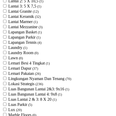
Lantai 2: 5 X 10,5
(1)
Lantai 3: 5 X 7,5
(1)
Lantai Granite
(12)
Lantai Keramik
(32)
Lantai Marmer
(1)
Lantai Mezzanine
(3)
Lapangan Basket
(1)
Lapangan Parkir
(1)
Lapangan Tennis
(4)
Laundry
(1)
Laundry Room
(0)
Lawn
(0)
Lemari Besi 4 Tingkat
(1)
Lemari Dapur
(37)
Lemari Pakaian
(26)
Lingkungan Nyaman Dan Tenang
(70)
Lokasi Strategis
(236)
Luas Bangunan Lantai 2&3: 9x16
(1)
Luas Bangunan Lantai 4: 9x8
(1)
Luas Lantai 2 & 3: 8 X 20
(1)
Luas Parkir
(5)
Lux
(20)
Marble Floors
(0)