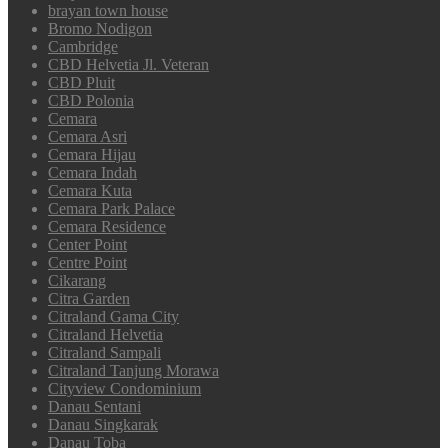
brayan town house
Bromo Nodigon
Cambridge
CBD Helvetia Jl. Veteran
CBD Pluit
CBD Polonia
Cemara
Cemara Asri
Cemara Hijau
Cemara Indah
Cemara Kuta
Cemara Park Palace
Cemara Residence
Center Point
Centre Point
Cikarang
Citra Garden
Citraland Gama City
Citraland Helvetia
Citraland Sampali
Citraland Tanjung Morawa
Cityview Condominium
Danau Sentani
Danau Singkarak
Danau Toba