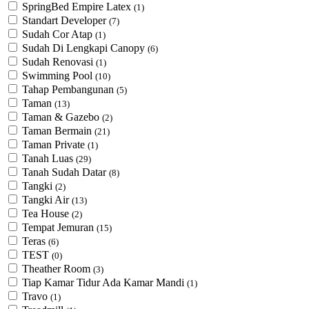
SpringBed Empire Latex
(1)
Standart Developer
(7)
Sudah Cor Atap
(1)
Sudah Di Lengkapi Canopy
(6)
Sudah Renovasi
(1)
Swimming Pool
(10)
Tahap Pembangunan
(5)
Taman
(13)
Taman & Gazebo
(2)
Taman Bermain
(21)
Taman Private
(1)
Tanah Luas
(29)
Tanah Sudah Datar
(8)
Tangki
(2)
Tangki Air
(13)
Tea House
(2)
Tempat Jemuran
(15)
Teras
(6)
TEST
(0)
Theather Room
(3)
Tiap Kamar Tidur Ada Kamar Mandi
(1)
Travo
(1)