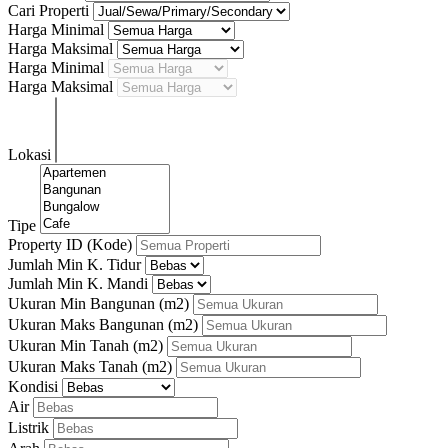
Cari Properti
Harga Minimal
Harga Maksimal
Harga Minimal
Harga Maksimal
Lokasi
Tipe
Property ID (Kode)
Jumlah Min K. Tidur
Jumlah Min K. Mandi
Ukuran Min Bangunan
(m2)
Ukuran Maks Bangunan
(m2)
Ukuran Min Tanah
(m2)
Ukuran Maks Tanah
(m2)
Kondisi
Air
Listrik