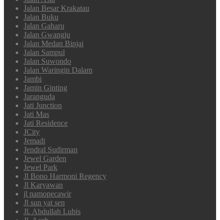
Jalan Besar Krakatau
Jalan Buku
Jalan Gaharu
Jalan Gwangju
Jalan Medan Binjai
Jalan Sampul
Jalan Suwondo
Jalan Waringin Dalam
Jambi
Jamin Ginting
Jaranguda
Jati Junction
Jati Mas
Jati Residence
JCity
Jemadi
Jendral Sudirman
Jewel Garden
Jewel Park
Jl Bono Harmoni Regency
Jl Karyawan
jl namopecawir
Jl sun yat sen
Jl. Abdullah Lubis