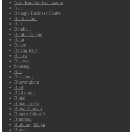
Arah Bandara Kualanamu
Asia
Bahagia Business Centre
Bakti Luhur
Bali
Bambu 1
Bambu Village
Barat
Batam
Batang Kuis
Bekasi
Belawan
berastagi
Besi
Besiktang
Bhayangkara
Bilal
Bilal ujung
Binjai
Binjai - Aceh
Binjai-Tandam
Bintaro Sektor 9
Brahrang
Brahrang, Binjai
Brayan