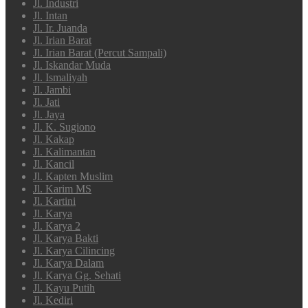
Jl. Industri
Jl. Intan
Jl. Ir. Juanda
Jl. Irian Barat
Jl. Irian Barat (Percut Sampali)
Jl. Iskandar Muda
Jl. Ismaliyah
Jl. Jambi
Jl. Jati
Jl. Jaya
Jl. K. Sugiono
Jl. Kakap
Jl. Kalimantan
Jl. Kancil
Jl. Kapten Muslim
Jl. Karim MS
Jl. Kartini
Jl. Karya
Jl. Karya 2
Jl. Karya Bakti
Jl. Karya Cilincing
Jl. Karya Dalam
Jl. Karya Gg. Sehati
Jl. Kayu Putih
Jl. Kediri