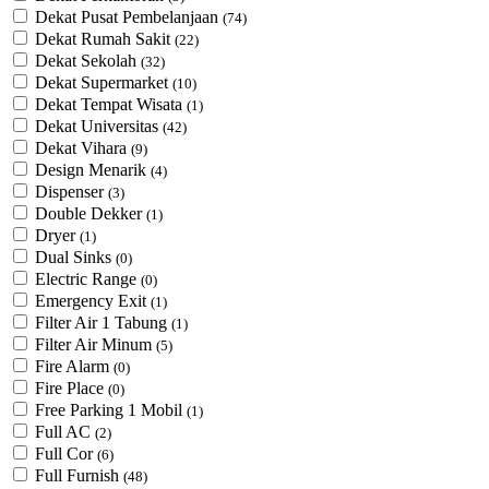
Dekat Pusat Pembelanjaan
(74)
Dekat Rumah Sakit
(22)
Dekat Sekolah
(32)
Dekat Supermarket
(10)
Dekat Tempat Wisata
(1)
Dekat Universitas
(42)
Dekat Vihara
(9)
Design Menarik
(4)
Dispenser
(3)
Double Dekker
(1)
Dryer
(1)
Dual Sinks
(0)
Electric Range
(0)
Emergency Exit
(1)
Filter Air 1 Tabung
(1)
Filter Air Minum
(5)
Fire Alarm
(0)
Fire Place
(0)
Free Parking 1 Mobil
(1)
Full AC
(2)
Full Cor
(6)
Full Furnish
(48)