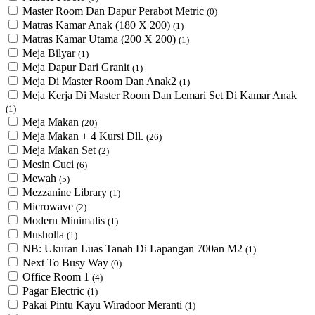
Master Room Dan Dapur Perabot Metric
(0)
Matras Kamar Anak (180 X 200)
(1)
Matras Kamar Utama (200 X 200)
(1)
Meja Bilyar
(1)
Meja Dapur Dari Granit
(1)
Meja Di Master Room Dan Anak2
(1)
Meja Kerja Di Master Room Dan Lemari Set Di Kamar Anak
(1)
Meja Makan
(20)
Meja Makan + 4 Kursi Dll.
(26)
Meja Makan Set
(2)
Mesin Cuci
(6)
Mewah
(5)
Mezzanine Library
(1)
Microwave
(2)
Modern Minimalis
(1)
Musholla
(1)
NB: Ukuran Luas Tanah Di Lapangan 700an M2
(1)
Next To Busy Way
(0)
Office Room 1
(4)
Pagar Electric
(1)
Pakai Pintu Kayu Wiradoor Meranti
(1)