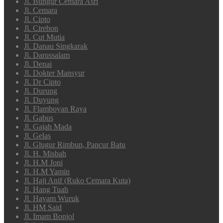
Jl. Bungur Cemara Asri
Jl. Cemara
Jl. Cipto
Jl. Cirebon
Jl. Cut Mutia
Jl. Danau Singkarak
Jl. Darussalam
Jl. Denai
Jl. Dokter Mansyur
Jl. Dr Cipto
Jl. Durung
Jl. Duyung
Jl. Flamboyan Raya
Jl. Gabus
Jl. Gajah Mada
Jl. Gelas
Jl. Glugur Rimbun, Pancur Batu
Jl. H. Misbah
Jl. H.M Joni
Jl. H.M Yamin
Jl. Haji Anif (Ruko Cemara Kuta)
Jl. Hang Tuah
Jl. Hayam Wuruk
Jl. HM Said
Jl. Imam Bonjol