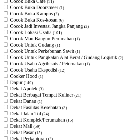
Cocok Buka Cafe
(11)
Cocok Buka Doorsmeer
(1)
Cocok Buka Kampus
(3)
Cocok Buka Kos-kosan
(6)
Cocok Jadi Investasi Jangka Panjang
(2)
Cocok Lokasi Usaha
(101)
Cocok Mau Bangun Perumahan
(1)
Cocok Untuk Gudang
(1)
Cocok Untuk Perkebunan Sawit
(1)
Cocok Untuk ​Pangkalan Alat Berat / Gudang Logistik
(2)
Cocok Usaha Agribisnis / Peternakan
(1)
Cocok Usaha Ekspedisi
(12)
Cooker Hood
(1)
Dapur
(149)
Dekat Apotek
(3)
Dekat Berbagai Tempat Kuliner
(21)
Dekat Danau
(1)
Dekat Fasilitas Kesehatan
(8)
Dekat Jalan Tol
(24)
Dekat Komplek/Perumahan
(15)
Dekat Mall
(59)
Dekat Pasar
(15)
Dekat Perkantoran
(3)