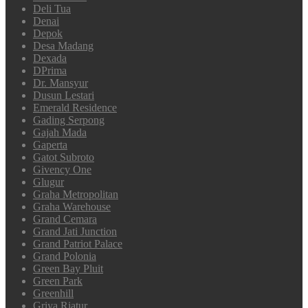
Deli Tua
Denai
Depok
Desa Madang
Dexada
DPrima
Dr. Mansyur
Dusun Lestari
Emerald Residence
Gading Serpong
Gajah Mada
Gaperta
Gatot Subroto
Givency One
Glugur
Graha Metropolitan
Graha Warehouse
Grand Cemara
Grand Jati Junction
Grand Patriot Palace
Grand Polonia
Green Bay Pluit
Green Park
Greenhill
Griya Riatur