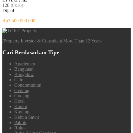
128
(8x16)
Dijual
Rp3.500.000.000
/
Property Investor & Consultant More Than 12 Years
Cari Berdasarkan Tipe
Apartemen
Bangunan
Bungalow
Cafe
Condominium
Gedung
Gudang
Hotel
Kantor
Kavling
Kebun Sawit
Pabrik
Ruko