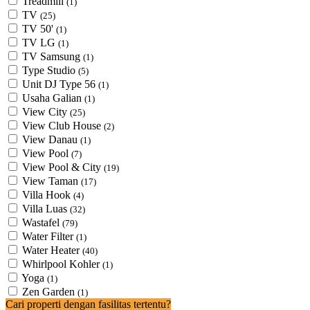
Treadmill
(1)
TV
(25)
TV 50'
(1)
TV LG
(1)
TV Samsung
(1)
Type Studio
(5)
Unit DJ Type 56
(1)
Usaha Galian
(1)
View City
(25)
View Club House
(2)
View Danau
(1)
View Pool
(7)
View Pool & City
(19)
View Taman
(17)
Villa Hook
(4)
Villa Luas
(32)
Wastafel
(79)
Water Filter
(1)
Water Heater
(40)
Whirlpool Kohler
(1)
Yoga
(1)
Zen Garden
(1)
Cari properti dengan fasilitas tertentu?