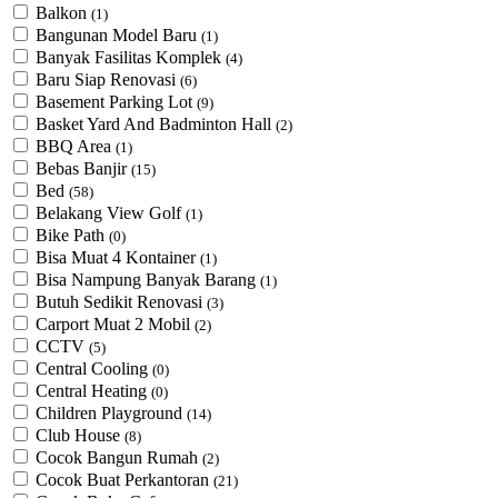
Balkon
(1)
Bangunan Model Baru
(1)
Banyak Fasilitas Komplek
(4)
Baru Siap Renovasi
(6)
Basement Parking Lot
(9)
Basket Yard And Badminton Hall
(2)
BBQ Area
(1)
Bebas Banjir
(15)
Bed
(58)
Belakang View Golf
(1)
Bike Path
(0)
Bisa Muat 4 Kontainer
(1)
Bisa Nampung Banyak Barang
(1)
Butuh Sedikit Renovasi
(3)
Carport Muat 2 Mobil
(2)
CCTV
(5)
Central Cooling
(0)
Central Heating
(0)
Children Playground
(14)
Club House
(8)
Cocok Bangun Rumah
(2)
Cocok Buat Perkantoran
(21)