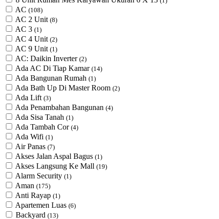
(1)
AC
(108)
AC 2 Unit
(8)
AC 3
(1)
AC 4 Unit
(2)
AC 9 Unit
(1)
AC: Daikin Inverter
(2)
Ada AC Di Tiap Kamar
(14)
Ada Bangunan Rumah
(1)
Ada Bath Up Di Master Room
(2)
Ada Lift
(3)
Ada Penambahan Bangunan
(4)
Ada Sisa Tanah
(1)
Ada Tambah Cor
(4)
Ada Wifi
(1)
Air Panas
(7)
Akses Jalan Aspal Bagus
(1)
Akses Langsung Ke Mall
(19)
Alarm Security
(1)
Aman
(175)
Anti Rayap
(1)
Apartemen Luas
(6)
Backyard
(13)