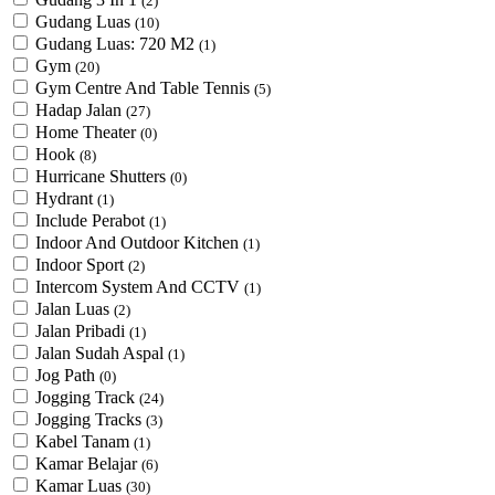
(2)
Gudang Luas
(10)
Gudang Luas: 720 M2
(1)
Gym
(20)
Gym Centre And Table Tennis
(5)
Hadap Jalan
(27)
Home Theater
(0)
Hook
(8)
Hurricane Shutters
(0)
Hydrant
(1)
Include Perabot
(1)
Indoor And Outdoor Kitchen
(1)
Indoor Sport
(2)
Intercom System And CCTV
(1)
Jalan Luas
(2)
Jalan Pribadi
(1)
Jalan Sudah Aspal
(1)
Jog Path
(0)
Jogging Track
(24)
Jogging Tracks
(3)
Kabel Tanam
(1)
Kamar Belajar
(6)
Kamar Luas
(30)