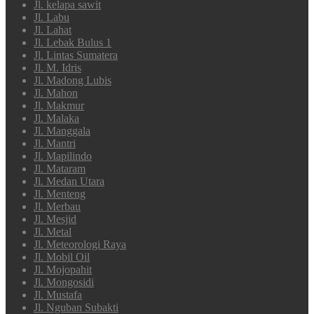
Jl. kelapa sawit
Jl. Labu
Jl. Lahat
Jl. Lebak Bulus 1
Jl. Lintas Sumatera
Jl. M. Idris
Jl. Madong Lubis
Jl. Mahon
Jl. Makmur
Jl. Malaka
Jl. Manggala
Jl. Mantri
Jl. Mapilindo
Jl. Mataram
Jl. Medan Utara
Jl. Menteng
Jl. Merbau
Jl. Mesjid
Jl. Metal
Jl. Meteorologi Raya
Jl. Mobil Oil
Jl. Mojopahit
Jl. Mongosidi
Jl. Mustafa
Jl. Nguban Subakti