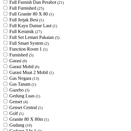
Full Furnish Dan Perabot
(21)
Full Furnished
(25)
Full Granite 80 X 80
(1)
Full Jerjak Besi
(1)
Full Kayu Damar Laut
(1)
Full Keramik
(27)
Full Set Lemari Pakaian
(5)
Full Smart System
(2)
Function Room 1
(1)
Furnished
(5)
Garasi
(9)
Garasi Mobil
(6)
Garasi Muat 2 Mobil
(1)
Gas Negara
(13)
Gas Tanam
(1)
Gazebo
(3)
Gedung Luas
(1)
Genset
(4)
Genset Central
(1)
Golf
(1)
Granite 80 X 80m
(1)
Gudang
(10)
Gudang 3 In 1