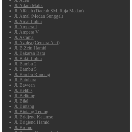
Jl. Aceh
Jl. Adam Malik
Jl. Alfalah (Daerah SM. Raja Medan)
Jl. Amal (Medan Sunggal)
Jl. Amal Luhur
Jl. Ampera I
Jl. Ampera V
Jl. Asrama
Jl. Azalea (Cemara Asri)
Jl. B.Zein Hamid
Jl. Bakaran Batu
Jl. Bakti Luhur
Jl. Bambu 2
Jl. Bambu 5
Jl. Bambu Runcing
Jl. Batubara
Jl. Bawean
Jl. Belibis
Jl. Belitung
Jl. Bilal
Jl. Bintang
Jl. Bintang Terang
Jl. Bridjend Katamso
Jl. Brigjend Hamid
Jl. Bromo