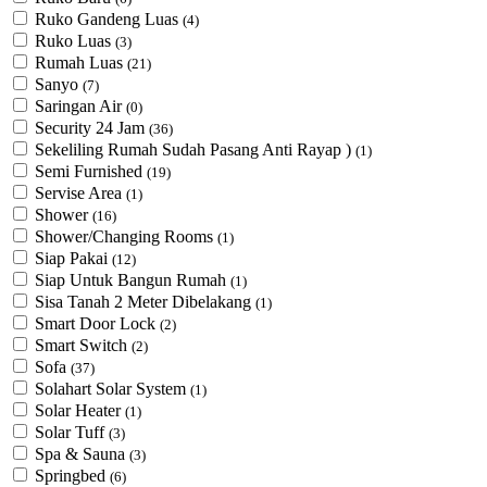
Ruko Gandeng Luas
(4)
Ruko Luas
(3)
Rumah Luas
(21)
Sanyo
(7)
Saringan Air
(0)
Security 24 Jam
(36)
Sekeliling Rumah Sudah Pasang Anti Rayap )
(1)
Semi Furnished
(19)
Servise Area
(1)
Shower
(16)
Shower/Changing Rooms
(1)
Siap Pakai
(12)
Siap Untuk Bangun Rumah
(1)
Sisa Tanah 2 Meter Dibelakang
(1)
Smart Door Lock
(2)
Smart Switch
(2)
Sofa
(37)
Solahart Solar System
(1)
Solar Heater
(1)
Solar Tuff
(3)
Spa & Sauna
(3)
Springbed
(6)