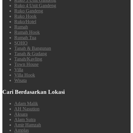
Ruko 3 Unit Gandeng
Ruko 4 Unit Gandeng
Ruko Gandeng
Ruko Hook
Ruko/Hotel
Rumah
Rumah Hook
Rumah Tua
SOHO
Tanah & Bangunan
Tanah & Gudang
Tanah/Kavling
Town House
Villa
Villa Hook
Wisata
Cari Berdasarkan Lokasi
Adam Malik
AH Nasution
Aksara
Alam Sutra
Amir Hamzah
Amplas