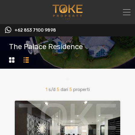
+62 853 7100 9898‬
The Palace Residence
1
s/d
5
dari
5
properti