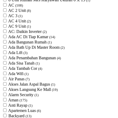
(1)
AC
(108)
AC 2 Unit
(8)
AC 3
(1)
AC 4 Unit
(2)
AC 9 Unit
(1)
AC: Daikin Inverter
(2)
Ada AC Di Tiap Kamar
(14)
Ada Bangunan Rumah
(1)
Ada Bath Up Di Master Room
(2)
Ada Lift
(3)
Ada Penambahan Bangunan
(4)
Ada Sisa Tanah
(1)
Ada Tambah Cor
(4)
Ada Wifi
(1)
Air Panas
(7)
Akses Jalan Aspal Bagus
(1)
Akses Langsung Ke Mall
(19)
Alarm Security
(1)
Aman
(175)
Anti Rayap
(1)
Apartemen Luas
(6)
Backyard
(13)