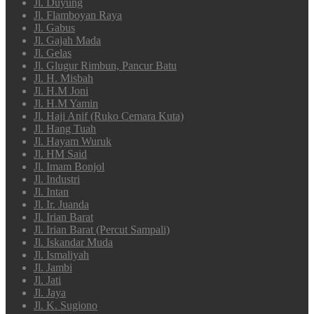
Jl. Duyung
Jl. Flamboyan Raya
Jl. Gabus
Jl. Gajah Mada
Jl. Gelas
Jl. Glugur Rimbun, Pancur Batu
Jl. H. Misbah
Jl. H.M Joni
Jl. H.M Yamin
Jl. Haji Anif (Ruko Cemara Kuta)
Jl. Hang Tuah
Jl. Hayam Wuruk
Jl. HM Said
Jl. Imam Bonjol
Jl. Industri
Jl. Intan
Jl. Ir. Juanda
Jl. Irian Barat
Jl. Irian Barat (Percut Sampali)
Jl. Iskandar Muda
Jl. Ismaliyah
Jl. Jambi
Jl. Jati
Jl. Jaya
Jl. K. Sugiono