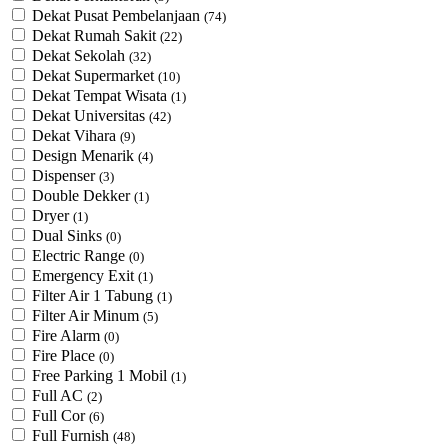
Dekat Pusat Pembelanjaan
(74)
Dekat Rumah Sakit
(22)
Dekat Sekolah
(32)
Dekat Supermarket
(10)
Dekat Tempat Wisata
(1)
Dekat Universitas
(42)
Dekat Vihara
(9)
Design Menarik
(4)
Dispenser
(3)
Double Dekker
(1)
Dryer
(1)
Dual Sinks
(0)
Electric Range
(0)
Emergency Exit
(1)
Filter Air 1 Tabung
(1)
Filter Air Minum
(5)
Fire Alarm
(0)
Fire Place
(0)
Free Parking 1 Mobil
(1)
Full AC
(2)
Full Cor
(6)
Full Furnish
(48)