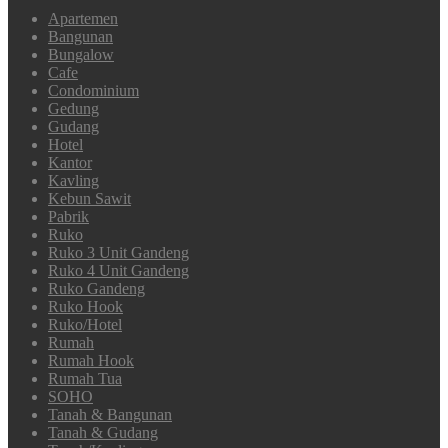
Apartemen
Bangunan
Bungalow
Cafe
Condominium
Gedung
Gudang
Hotel
Kantor
Kavling
Kebun Sawit
Pabrik
Ruko
Ruko 3 Unit Gandeng
Ruko 4 Unit Gandeng
Ruko Gandeng
Ruko Hook
Ruko/Hotel
Rumah
Rumah Hook
Rumah Tua
SOHO
Tanah & Bangunan
Tanah & Gudang