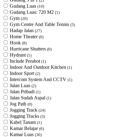
(2)
Gudang Luas
(10)
Gudang Luas: 720 M2
(1)
Gym
(20)
Gym Centre And Table Tennis
(5)
Hadap Jalan
(27)
Home Theater
(0)
Hook
(8)
Hurricane Shutters
(0)
Hydrant
(1)
Include Perabot
(1)
Indoor And Outdoor Kitchen
(1)
Indoor Sport
(2)
Intercom System And CCTV
(1)
Jalan Luas
(2)
Jalan Pribadi
(1)
Jalan Sudah Aspal
(1)
Jog Path
(0)
Jogging Track
(24)
Jogging Tracks
(3)
Kabel Tanam
(1)
Kamar Belajar
(6)
Kamar Luas
(30)