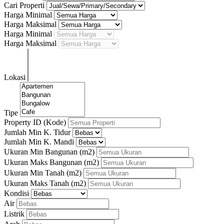
Cari Properti
Harga Minimal
Harga Maksimal
Harga Minimal
Harga Maksimal
Lokasi
Tipe
Property ID (Kode)
Jumlah Min K. Tidur
Jumlah Min K. Mandi
Ukuran Min Bangunan
(m2)
Ukuran Maks Bangunan
(m2)
Ukuran Min Tanah
(m2)
Ukuran Maks Tanah
(m2)
Kondisi
Air
Listrik