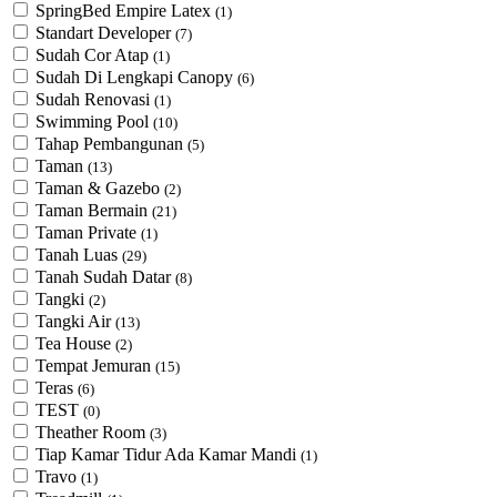
SpringBed Empire Latex
(1)
Standart Developer
(7)
Sudah Cor Atap
(1)
Sudah Di Lengkapi Canopy
(6)
Sudah Renovasi
(1)
Swimming Pool
(10)
Tahap Pembangunan
(5)
Taman
(13)
Taman & Gazebo
(2)
Taman Bermain
(21)
Taman Private
(1)
Tanah Luas
(29)
Tanah Sudah Datar
(8)
Tangki
(2)
Tangki Air
(13)
Tea House
(2)
Tempat Jemuran
(15)
Teras
(6)
TEST
(0)
Theather Room
(3)
Tiap Kamar Tidur Ada Kamar Mandi
(1)
Travo
(1)