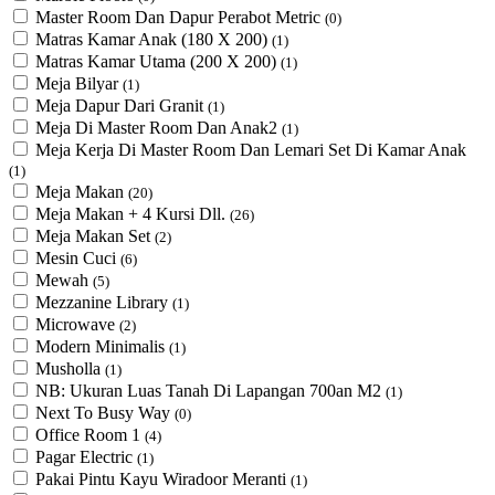
Master Room Dan Dapur Perabot Metric
(0)
Matras Kamar Anak (180 X 200)
(1)
Matras Kamar Utama (200 X 200)
(1)
Meja Bilyar
(1)
Meja Dapur Dari Granit
(1)
Meja Di Master Room Dan Anak2
(1)
Meja Kerja Di Master Room Dan Lemari Set Di Kamar Anak
(1)
Meja Makan
(20)
Meja Makan + 4 Kursi Dll.
(26)
Meja Makan Set
(2)
Mesin Cuci
(6)
Mewah
(5)
Mezzanine Library
(1)
Microwave
(2)
Modern Minimalis
(1)
Musholla
(1)
NB: Ukuran Luas Tanah Di Lapangan 700an M2
(1)
Next To Busy Way
(0)
Office Room 1
(4)
Pagar Electric
(1)
Pakai Pintu Kayu Wiradoor Meranti
(1)