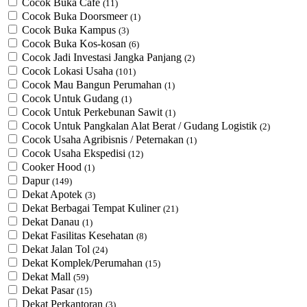
Cocok Buka Cafe
(11)
Cocok Buka Doorsmeer
(1)
Cocok Buka Kampus
(3)
Cocok Buka Kos-kosan
(6)
Cocok Jadi Investasi Jangka Panjang
(2)
Cocok Lokasi Usaha
(101)
Cocok Mau Bangun Perumahan
(1)
Cocok Untuk Gudang
(1)
Cocok Untuk Perkebunan Sawit
(1)
Cocok Untuk ​Pangkalan Alat Berat / Gudang Logistik
(2)
Cocok Usaha Agribisnis / Peternakan
(1)
Cocok Usaha Ekspedisi
(12)
Cooker Hood
(1)
Dapur
(149)
Dekat Apotek
(3)
Dekat Berbagai Tempat Kuliner
(21)
Dekat Danau
(1)
Dekat Fasilitas Kesehatan
(8)
Dekat Jalan Tol
(24)
Dekat Komplek/Perumahan
(15)
Dekat Mall
(59)
Dekat Pasar
(15)
Dekat Perkantoran
(3)