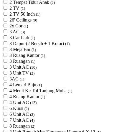
2 Tempat Tidur Anak
(2)
2 TV
(1)
2 TV 50 Inch
(1)
26' Ceilings
(0)
2x Cor
(1)
3 AC
(3)
3 Car Park
(1)
3 Dapur (2 Bersih + 1 Kotor)
(1)
3 Meja Bar
(1)
3 Ruang Kantor
(1)
3 Ruangan
(1)
3 Unit AC
(10)
3 Unit TV
(2)
3AC
(1)
4 Lemari Baju
(1)
4 Menit Ke Tol Tanjung Mulia
(1)
4 Ruang Kantor
(1)
4 Unit AC
(12)
6 Kursi
(2)
6 Unit AC
(2)
7 Unit AC
(4)
8 Ruangan
(2)
8 Unit Rumah Mes Karyawan Ukuran 6 X 13