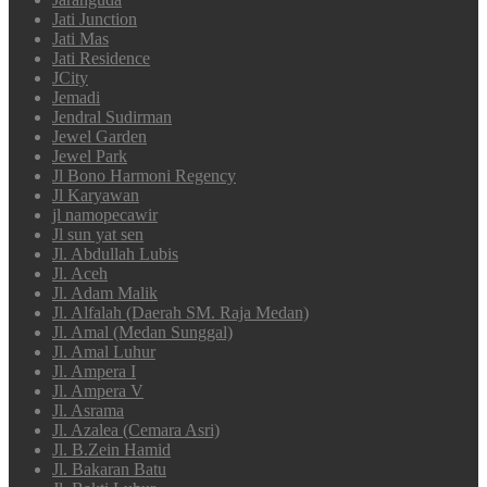
Jati Junction
Jati Mas
Jati Residence
JCity
Jemadi
Jendral Sudirman
Jewel Garden
Jewel Park
Jl Bono Harmoni Regency
Jl Karyawan
jl namopecawir
Jl sun yat sen
Jl. Abdullah Lubis
Jl. Aceh
Jl. Adam Malik
Jl. Alfalah (Daerah SM. Raja Medan)
Jl. Amal (Medan Sunggal)
Jl. Amal Luhur
Jl. Ampera I
Jl. Ampera V
Jl. Asrama
Jl. Azalea (Cemara Asri)
Jl. B.Zein Hamid
Jl. Bakaran Batu