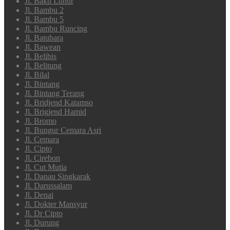
Jl. Bakti Luhur
Jl. Bambu 2
Jl. Bambu 5
Jl. Bambu Runcing
Jl. Batubara
Jl. Bawean
Jl. Belibis
Jl. Belitung
Jl. Bilal
Jl. Bintang
Jl. Bintang Terang
Jl. Bridjend Katamso
Jl. Brigjend Hamid
Jl. Bromo
Jl. Bungur Cemara Asri
Jl. Cemara
Jl. Cipto
Jl. Cirebon
Jl. Cut Mutia
Jl. Danau Singkarak
Jl. Darussalam
Jl. Denai
Jl. Dokter Mansyur
Jl. Dr Cipto
Jl. Durung