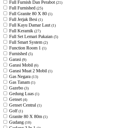
Full Furnish Dan Perabot
(21)
Full Furnished
(25)
Full Granite 80 X 80
(1)
Full Jerjak Besi
(1)
Full Kayu Damar Laut
(1)
Full Keramik
(27)
Full Set Lemari Pakaian
(5)
Full Smart System
(2)
Function Room 1
(1)
Furnished
(5)
Garasi
(9)
Garasi Mobil
(6)
Garasi Muat 2 Mobil
(1)
Gas Negara
(13)
Gas Tanam
(1)
Gazebo
(3)
Gedung Luas
(1)
Genset
(4)
Genset Central
(1)
Golf
(1)
Granite 80 X 80m
(1)
Gudang
(10)
Gudang 3 In 1