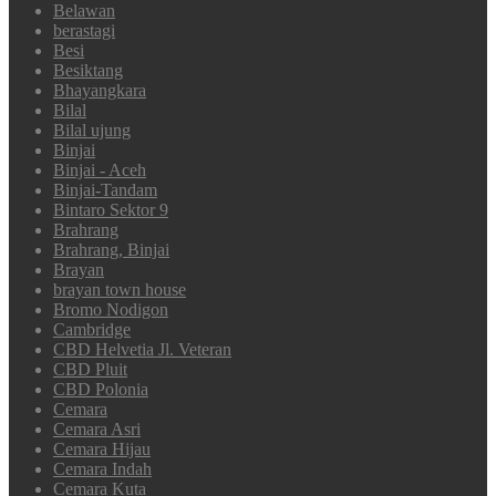
Belawan
berastagi
Besi
Besiktang
Bhayangkara
Bilal
Bilal ujung
Binjai
Binjai - Aceh
Binjai-Tandam
Bintaro Sektor 9
Brahrang
Brahrang, Binjai
Brayan
brayan town house
Bromo Nodigon
Cambridge
CBD Helvetia Jl. Veteran
CBD Pluit
CBD Polonia
Cemara
Cemara Asri
Cemara Hijau
Cemara Indah
Cemara Kuta