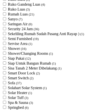
Ruko Gandeng Luas
(4)
Ruko Luas
(3)
Rumah Luas
(21)
Sanyo
(7)
Saringan Air
(0)
Security 24 Jam
(36)
Sekeliling Rumah Sudah Pasang Anti Rayap )
(1)
Semi Furnished
(19)
Servise Area
(1)
Shower
(16)
Shower/Changing Rooms
(1)
Siap Pakai
(12)
Siap Untuk Bangun Rumah
(1)
Sisa Tanah 2 Meter Dibelakang
(1)
Smart Door Lock
(2)
Smart Switch
(2)
Sofa
(37)
Solahart Solar System
(1)
Solar Heater
(1)
Solar Tuff
(3)
Spa & Sauna
(3)
Springbed
(6)