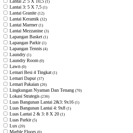
Lantai 2: 5 X 10,5
(1)
Lantai 3: 5 X 7,5
(1)
Lantai Granite
(12)
Lantai Keramik
(32)
Lantai Marmer
(1)
Lantai Mezzanine
(3)
Lapangan Basket
(1)
Lapangan Parkir
(1)
Lapangan Tennis
(4)
Laundry
(1)
Laundry Room
(0)
Lawn
(0)
Lemari Besi 4 Tingkat
(1)
Lemari Dapur
(37)
Lemari Pakaian
(26)
Lingkungan Nyaman Dan Tenang
(70)
Lokasi Strategis
(236)
Luas Bangunan Lantai 2&3: 9x16
(1)
Luas Bangunan Lantai 4: 9x8
(1)
Luas Lantai 2 & 3: 8 X 20
(1)
Luas Parkir
(5)
Lux
(20)
Marble Floors
(0)