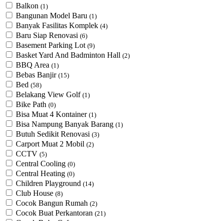
Balkon
(1)
Bangunan Model Baru
(1)
Banyak Fasilitas Komplek
(4)
Baru Siap Renovasi
(6)
Basement Parking Lot
(9)
Basket Yard And Badminton Hall
(2)
BBQ Area
(1)
Bebas Banjir
(15)
Bed
(58)
Belakang View Golf
(1)
Bike Path
(0)
Bisa Muat 4 Kontainer
(1)
Bisa Nampung Banyak Barang
(1)
Butuh Sedikit Renovasi
(3)
Carport Muat 2 Mobil
(2)
CCTV
(5)
Central Cooling
(0)
Central Heating
(0)
Children Playground
(14)
Club House
(8)
Cocok Bangun Rumah
(2)
Cocok Buat Perkantoran
(21)