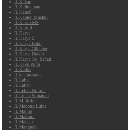
Jl. Kakap
Jl. Kalimantan
Jl. Kancil
Jl. Kapten Muslim
Jl. Karim MS
Jl. Kartini
Jl. Karya
Jl. Karya 2
Jl. Karya Bakti
Jl. Karya Cilincing
Jl. Karya Dalam
Jl. Karya Gg. Sehati
Jl. Kayu Putih
Jl. Kediri
Jl. kelapa sawit
Jl. Labu
Jl. Lahat
Jl. Lebak Bulus 1
Jl. Lintas Sumatera
Jl. M. Idris
Jl. Madong Lubis
Jl. Mahon
Jl. Makmur
Jl. Malaka
Jl. Manggala