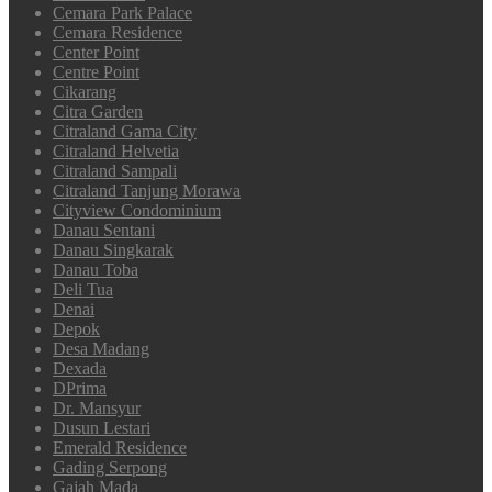
Cemara Park Palace
Cemara Residence
Center Point
Centre Point
Cikarang
Citra Garden
Citraland Gama City
Citraland Helvetia
Citraland Sampali
Citraland Tanjung Morawa
Cityview Condominium
Danau Sentani
Danau Singkarak
Danau Toba
Deli Tua
Denai
Depok
Desa Madang
Dexada
DPrima
Dr. Mansyur
Dusun Lestari
Emerald Residence
Gading Serpong
Gajah Mada