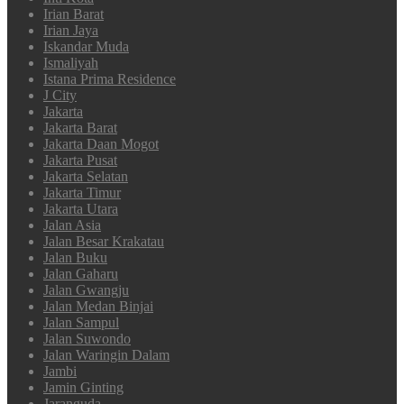
Irian Barat
Irian Jaya
Iskandar Muda
Ismaliyah
Istana Prima Residence
J City
Jakarta
Jakarta Barat
Jakarta Daan Mogot
Jakarta Pusat
Jakarta Selatan
Jakarta Timur
Jakarta Utara
Jalan Asia
Jalan Besar Krakatau
Jalan Buku
Jalan Gaharu
Jalan Gwangju
Jalan Medan Binjai
Jalan Sampul
Jalan Suwondo
Jalan Waringin Dalam
Jambi
Jamin Ginting
Jaranguda