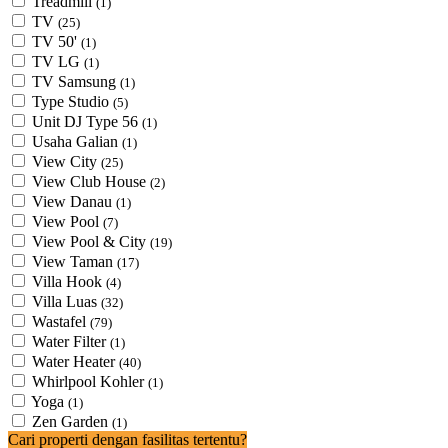
Treadmill
(1)
TV
(25)
TV 50'
(1)
TV LG
(1)
TV Samsung
(1)
Type Studio
(5)
Unit DJ Type 56
(1)
Usaha Galian
(1)
View City
(25)
View Club House
(2)
View Danau
(1)
View Pool
(7)
View Pool & City
(19)
View Taman
(17)
Villa Hook
(4)
Villa Luas
(32)
Wastafel
(79)
Water Filter
(1)
Water Heater
(40)
Whirlpool Kohler
(1)
Yoga
(1)
Zen Garden
(1)
Cari properti dengan fasilitas tertentu?