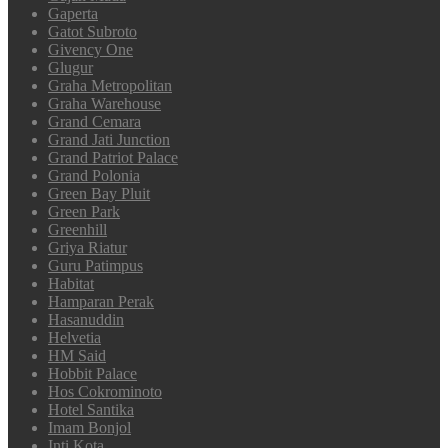
Gaperta
Gatot Subroto
Givency One
Glugur
Graha Metropolitan
Graha Warehouse
Grand Cemara
Grand Jati Junction
Grand Patriot Palace
Grand Polonia
Green Bay Pluit
Green Park
Greenhill
Griya Riatur
Guru Patimpus
Habitat
Hamparan Perak
Hasanuddin
Helvetia
HM Said
Hobbit Palace
Hos Cokrominoto
Hotel Santika
Imam Bonjol
Inti Kota