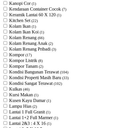
Kanopi Cor
(1)
Kendaraan Container Cocok
(7)
Keramik Lantai 60 X 120
(1)
Kitchen Set
(22)
Kolam Ikan
(1)
Kolam Ikan Koi
(1)
Kolam Renang
(66)
Kolam Renang Anak
(2)
Kolam Renang Pribadi
(3)
Kompor
(17)
Kompor Listrik
(8)
Kompor Tanam
(2)
Kondisi Bangunan Terawat
(104)
Kondisi Properti Masih Baru
(33)
Kondisi Sangat Terawat
(102)
Kulkas
(46)
Kursi Makan
(1)
Kusen Kayu Damar
(1)
Lampu Hias
(2)
Lantai 1 Full Granit
(1)
Lantai 1+2 Full Marmer
(1)
Lantai 2&3 : 4 X 16
(1)