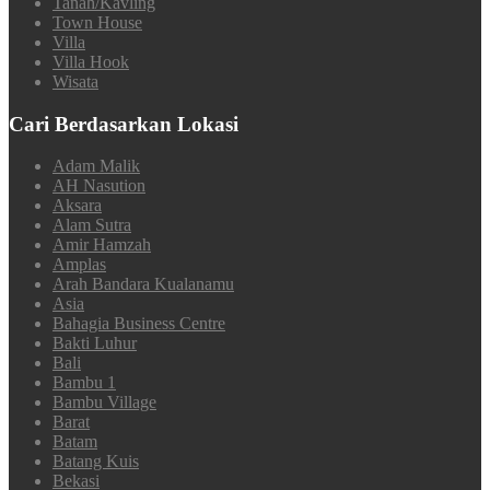
Tanah/Kavling
Town House
Villa
Villa Hook
Wisata
Cari Berdasarkan Lokasi
Adam Malik
AH Nasution
Aksara
Alam Sutra
Amir Hamzah
Amplas
Arah Bandara Kualanamu
Asia
Bahagia Business Centre
Bakti Luhur
Bali
Bambu 1
Bambu Village
Barat
Batam
Batang Kuis
Bekasi