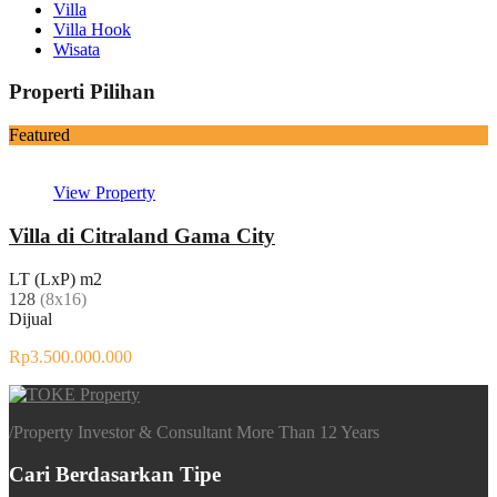
Villa
Villa Hook
Wisata
Properti Pilihan
Featured
View Property
Villa di Citraland Gama City
LT (LxP) m2
128
(8x16)
Dijual
Rp3.500.000.000
/
Property Investor & Consultant More Than 12 Years
Cari Berdasarkan Tipe