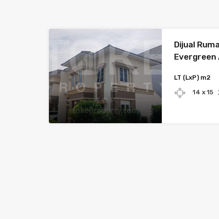
Dijual Rum
Evergreen
LT (LxP) m2
14 x 15