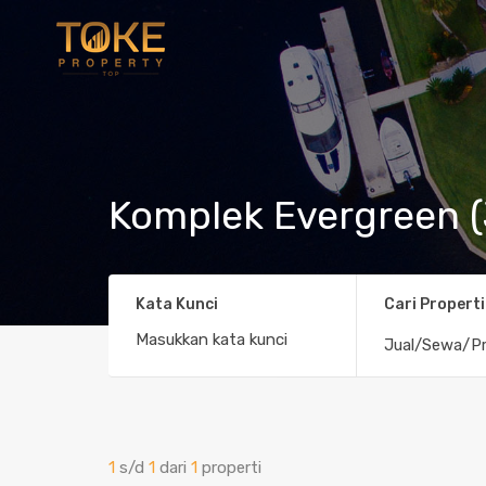
Komplek Evergreen (
Kata Kunci
Cari Properti
Jual/Sewa/Pr
1
s/d
1
dari
1
properti