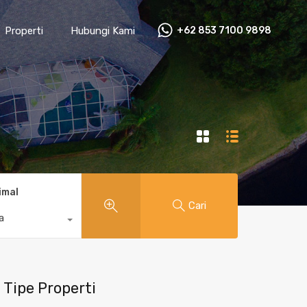
Properti
Hubungi Kami
+62 853 7100 9898‬
imal
Cari
a
Tipe Properti