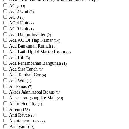
(1)
AC
(109)
AC 2 Unit
(8)
AC 3
(1)
AC 4 Unit
(2)
AC 9 Unit
(1)
AC: Daikin Inverter
(2)
Ada AC Di Tiap Kamar
(14)
Ada Bangunan Rumah
(1)
Ada Bath Up Di Master Room
(2)
Ada Lift
(3)
Ada Penambahan Bangunan
(4)
Ada Sisa Tanah
(1)
Ada Tambah Cor
(4)
Ada Wifi
(1)
Air Panas
(7)
Akses Jalan Aspal Bagus
(1)
Akses Langsung Ke Mall
(20)
Alarm Security
(1)
Aman
(178)
Anti Rayap
(1)
Apartemen Luas
(7)
Backyard
(13)