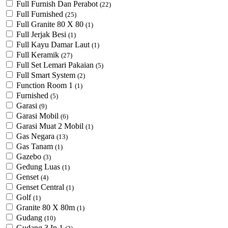
Full Furnish Dan Perabot
(22)
Full Furnished
(25)
Full Granite 80 X 80
(1)
Full Jerjak Besi
(1)
Full Kayu Damar Laut
(1)
Full Keramik
(27)
Full Set Lemari Pakaian
(5)
Full Smart System
(2)
Function Room 1
(1)
Furnished
(5)
Garasi
(9)
Garasi Mobil
(6)
Garasi Muat 2 Mobil
(1)
Gas Negara
(13)
Gas Tanam
(1)
Gazebo
(3)
Gedung Luas
(1)
Genset
(4)
Genset Central
(1)
Golf
(1)
Granite 80 X 80m
(1)
Gudang
(10)
Gudang 3 In 1