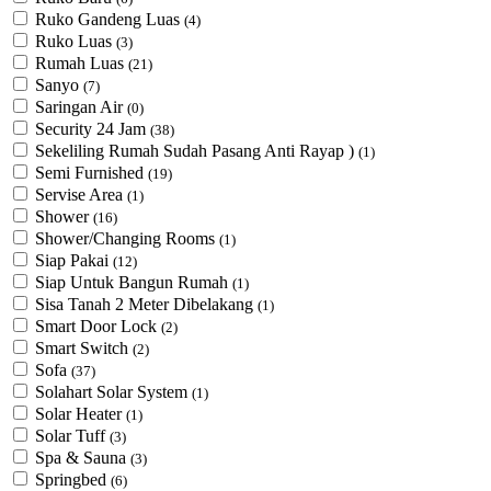
Ruko Gandeng Luas
(4)
Ruko Luas
(3)
Rumah Luas
(21)
Sanyo
(7)
Saringan Air
(0)
Security 24 Jam
(38)
Sekeliling Rumah Sudah Pasang Anti Rayap )
(1)
Semi Furnished
(19)
Servise Area
(1)
Shower
(16)
Shower/Changing Rooms
(1)
Siap Pakai
(12)
Siap Untuk Bangun Rumah
(1)
Sisa Tanah 2 Meter Dibelakang
(1)
Smart Door Lock
(2)
Smart Switch
(2)
Sofa
(37)
Solahart Solar System
(1)
Solar Heater
(1)
Solar Tuff
(3)
Spa & Sauna
(3)
Springbed
(6)