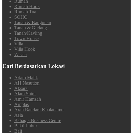
Rumah
Rumah Hook
Rumah Tua
SOHO
Tanah & Bangunan
Tanah & Gudang
Tanah/Kavling
Town House
Villa
Villa Hook
Wisata
Cari Berdasarkan Lokasi
Adam Malik
AH Nasution
Aksara
Alam Sutra
Amir Hamzah
Amplas
Arah Bandara Kualanamu
Asia
Bahagia Business Centre
Bakti Luhur
Bali