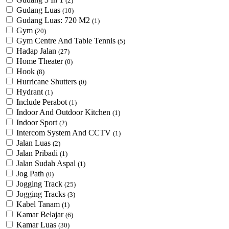
(2)
Gudang Luas
(10)
Gudang Luas: 720 M2
(1)
Gym
(20)
Gym Centre And Table Tennis
(5)
Hadap Jalan
(27)
Home Theater
(0)
Hook
(8)
Hurricane Shutters
(0)
Hydrant
(1)
Include Perabot
(1)
Indoor And Outdoor Kitchen
(1)
Indoor Sport
(2)
Intercom System And CCTV
(1)
Jalan Luas
(2)
Jalan Pribadi
(1)
Jalan Sudah Aspal
(1)
Jog Path
(0)
Jogging Track
(25)
Jogging Tracks
(3)
Kabel Tanam
(1)
Kamar Belajar
(6)
Kamar Luas
(30)