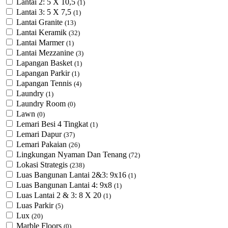
Lantai 2: 5 X 10,5
(1)
Lantai 3: 5 X 7,5
(1)
Lantai Granite
(13)
Lantai Keramik
(32)
Lantai Marmer
(1)
Lantai Mezzanine
(3)
Lapangan Basket
(1)
Lapangan Parkir
(1)
Lapangan Tennis
(4)
Laundry
(1)
Laundry Room
(0)
Lawn
(0)
Lemari Besi 4 Tingkat
(1)
Lemari Dapur
(37)
Lemari Pakaian
(26)
Lingkungan Nyaman Dan Tenang
(72)
Lokasi Strategis
(238)
Luas Bangunan Lantai 2&3: 9x16
(1)
Luas Bangunan Lantai 4: 9x8
(1)
Luas Lantai 2 & 3: 8 X 20
(1)
Luas Parkir
(5)
Lux
(20)
Marble Floors
(0)