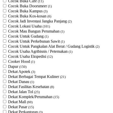
Cocok Buka Cafe
(11)
Cocok Buka Doorsmeer
(1)
Cocok Buka Kampus
(3)
Cocok Buka Kos-kosan
(6)
Cocok Jadi Investasi Jangka Panjang
(2)
Cocok Lokasi Usaha
(101)
Cocok Mau Bangun Perumahan
(1)
Cocok Untuk Gudang
(1)
Cocok Untuk Perkebunan Sawit
(1)
Cocok Untuk ​Pangkalan Alat Berat / Gudang Logistik
(2)
Cocok Usaha Agribisnis / Peternakan
(1)
Cocok Usaha Ekspedisi
(12)
Cooker Hood
(1)
Dapur
(150)
Dekat Apotek
(3)
Dekat Berbagai Tempat Kuliner
(21)
Dekat Danau
(1)
Dekat Fasilitas Kesehatan
(8)
Dekat Jalan Tol
(25)
Dekat Komplek/Perumahan
(15)
Dekat Mall
(60)
Dekat Pasar
(15)
Dekat Perkantoran
(3)