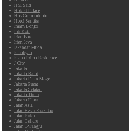
HM Said
Hobbit Palace
Hos Cokrominoto
Hotel Santika
Imam Bonjol
Inti Kota
Irian Barat
Irian Jaya
Iskandar Muda
Ismaliyah
Istana Prima Residence
J City
Jakarta
Jakarta Barat
Jakarta Daan Mogot
Jakarta Pusat
Jakarta Selatan
Jakarta Timur
Jakarta Utara
Jalan Asia
Jalan Besar Krakatau
Jalan Buku
Jalan Gaharu
Jalan Gwangju