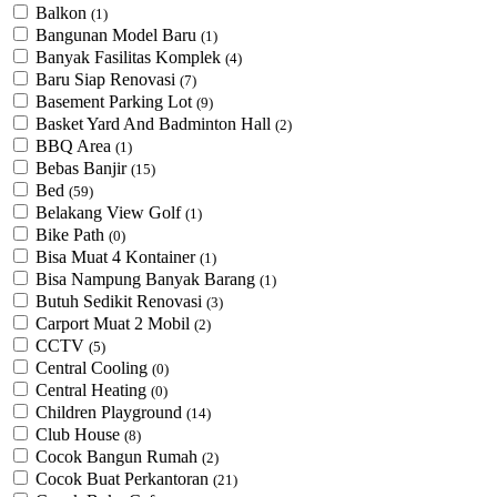
Balkon
(1)
Bangunan Model Baru
(1)
Banyak Fasilitas Komplek
(4)
Baru Siap Renovasi
(7)
Basement Parking Lot
(9)
Basket Yard And Badminton Hall
(2)
BBQ Area
(1)
Bebas Banjir
(15)
Bed
(59)
Belakang View Golf
(1)
Bike Path
(0)
Bisa Muat 4 Kontainer
(1)
Bisa Nampung Banyak Barang
(1)
Butuh Sedikit Renovasi
(3)
Carport Muat 2 Mobil
(2)
CCTV
(5)
Central Cooling
(0)
Central Heating
(0)
Children Playground
(14)
Club House
(8)
Cocok Bangun Rumah
(2)
Cocok Buat Perkantoran
(21)