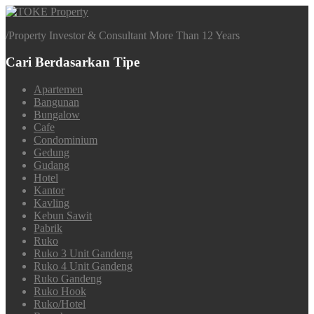
/
Property Investor & Consultant More Than 12 Years
Cari Berdasarkan Tipe
Apartemen
Bangunan
Bungalow
Cafe
Condominium
Gedung
Gudang
Hotel
Kantor
Kavling
Kebun Sawit
Pabrik
Ruko
Ruko 3 Unit Gandeng
Ruko 4 Unit Gandeng
Ruko Gandeng
Ruko Hook
Ruko/Hotel