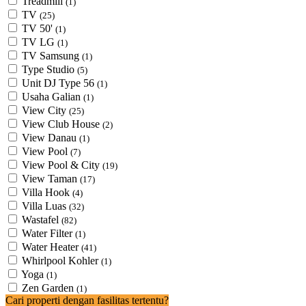
Treadmill
(1)
TV
(25)
TV 50'
(1)
TV LG
(1)
TV Samsung
(1)
Type Studio
(5)
Unit DJ Type 56
(1)
Usaha Galian
(1)
View City
(25)
View Club House
(2)
View Danau
(1)
View Pool
(7)
View Pool & City
(19)
View Taman
(17)
Villa Hook
(4)
Villa Luas
(32)
Wastafel
(82)
Water Filter
(1)
Water Heater
(41)
Whirlpool Kohler
(1)
Yoga
(1)
Zen Garden
(1)
Cari properti dengan fasilitas tertentu?