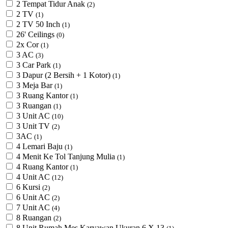
2 Tempat Tidur Anak
(2)
2 TV
(1)
2 TV 50 Inch
(1)
26' Ceilings
(0)
2x Cor
(1)
3 AC
(3)
3 Car Park
(1)
3 Dapur (2 Bersih + 1 Kotor)
(1)
3 Meja Bar
(1)
3 Ruang Kantor
(1)
3 Ruangan
(1)
3 Unit AC
(10)
3 Unit TV
(2)
3AC
(1)
4 Lemari Baju
(1)
4 Menit Ke Tol Tanjung Mulia
(1)
4 Ruang Kantor
(1)
4 Unit AC
(12)
6 Kursi
(2)
6 Unit AC
(2)
7 Unit AC
(4)
8 Ruangan
(2)
8 Unit Rumah Mes Karyawan Ukuran 6 X 13