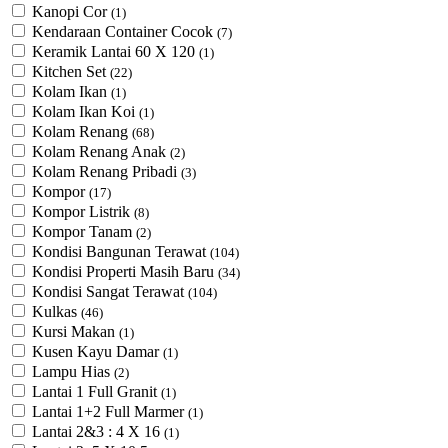
Kanopi Cor
(1)
Kendaraan Container Cocok
(7)
Keramik Lantai 60 X 120
(1)
Kitchen Set
(22)
Kolam Ikan
(1)
Kolam Ikan Koi
(1)
Kolam Renang
(68)
Kolam Renang Anak
(2)
Kolam Renang Pribadi
(3)
Kompor
(17)
Kompor Listrik
(8)
Kompor Tanam
(2)
Kondisi Bangunan Terawat
(104)
Kondisi Properti Masih Baru
(34)
Kondisi Sangat Terawat
(104)
Kulkas
(46)
Kursi Makan
(1)
Kusen Kayu Damar
(1)
Lampu Hias
(2)
Lantai 1 Full Granit
(1)
Lantai 1+2 Full Marmer
(1)
Lantai 2&3 : 4 X 16
(1)