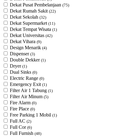
Dekat Pusat Pembelanjaan
(75)
Dekat Rumah Sakit
(22)
Dekat Sekolah
(32)
Dekat Supermarket
(11)
Dekat Tempat Wisata
(1)
Dekat Universitas
(42)
Dekat Vihara
(9)
Design Menarik
(4)
Dispenser
(3)
Double Dekker
(1)
Dryer
(1)
Dual Sinks
(0)
Electric Range
(0)
Emergency Exit
(1)
Filter Air 1 Tabung
(1)
Filter Air Minum
(5)
Fire Alarm
(0)
Fire Place
(0)
Free Parking 1 Mobil
(1)
Full AC
(2)
Full Cor
(6)
Full Furnish
(48)