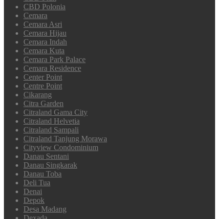
CBD Polonia
Cemara
Cemara Asri
Cemara Hijau
Cemara Indah
Cemara Kuta
Cemara Park Palace
Cemara Residence
Center Point
Centre Point
Cikarang
Citra Garden
Citraland Gama City
Citraland Helvetia
Citraland Sampali
Citraland Tanjung Morawa
Cityview Condominium
Danau Sentani
Danau Singkarak
Danau Toba
Deli Tua
Denai
Depok
Desa Madang
Dexada