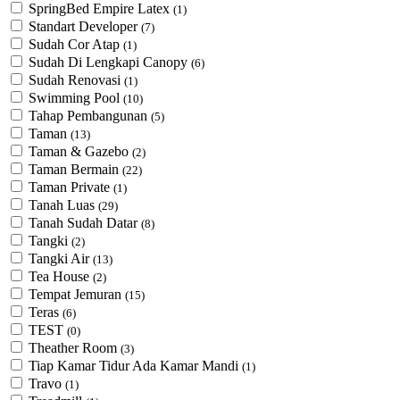
SpringBed Empire Latex
(1)
Standart Developer
(7)
Sudah Cor Atap
(1)
Sudah Di Lengkapi Canopy
(6)
Sudah Renovasi
(1)
Swimming Pool
(10)
Tahap Pembangunan
(5)
Taman
(13)
Taman & Gazebo
(2)
Taman Bermain
(22)
Taman Private
(1)
Tanah Luas
(29)
Tanah Sudah Datar
(8)
Tangki
(2)
Tangki Air
(13)
Tea House
(2)
Tempat Jemuran
(15)
Teras
(6)
TEST
(0)
Theather Room
(3)
Tiap Kamar Tidur Ada Kamar Mandi
(1)
Travo
(1)