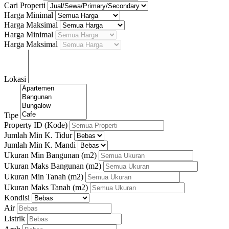
Cari Properti
Harga Minimal
Harga Maksimal
Harga Minimal
Harga Maksimal
Lokasi
Tipe
Property ID (Kode)
Jumlah Min K. Tidur
Jumlah Min K. Mandi
Ukuran Min Bangunan
(m2)
Ukuran Maks Bangunan
(m2)
Ukuran Min Tanah
(m2)
Ukuran Maks Tanah
(m2)
Kondisi
Air
Listrik