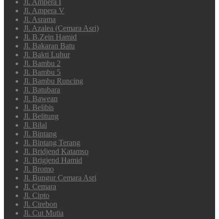
Jl. Ampera I
Jl. Ampera V
Jl. Asrama
Jl. Azalea (Cemara Asri)
Jl. B.Zein Hamid
Jl. Bakaran Batu
Jl. Bakti Luhur
Jl. Bambu 2
Jl. Bambu 5
Jl. Bambu Runcing
Jl. Batubara
Jl. Bawean
Jl. Belibis
Jl. Belitung
Jl. Bilal
Jl. Bintang
Jl. Bintang Terang
Jl. Bridjend Katamso
Jl. Brigjend Hamid
Jl. Bromo
Jl. Bungur Cemara Asri
Jl. Cemara
Jl. Cipto
Jl. Cirebon
Jl. Cut Mutia