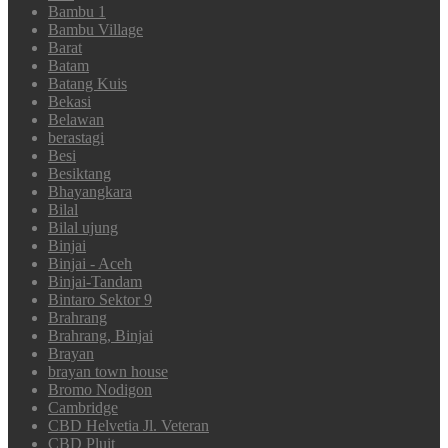
Bambu 1
Bambu Village
Barat
Batam
Batang Kuis
Bekasi
Belawan
berastagi
Besi
Besiktang
Bhayangkara
Bilal
Bilal ujung
Binjai
Binjai - Aceh
Binjai-Tandam
Bintaro Sektor 9
Brahrang
Brahrang, Binjai
Brayan
brayan town house
Bromo Nodigon
Cambridge
CBD Helvetia Jl. Veteran
CBD Pluit