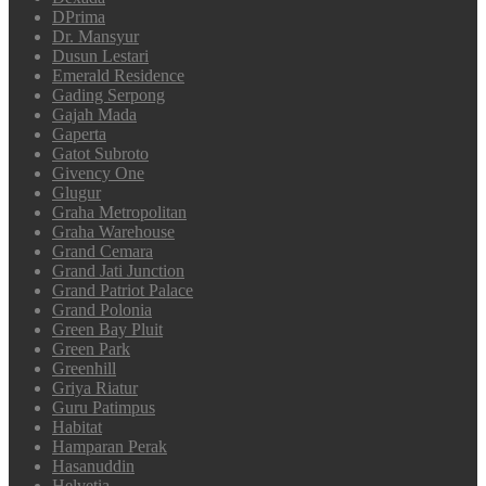
DPrima
Dr. Mansyur
Dusun Lestari
Emerald Residence
Gading Serpong
Gajah Mada
Gaperta
Gatot Subroto
Givency One
Glugur
Graha Metropolitan
Graha Warehouse
Grand Cemara
Grand Jati Junction
Grand Patriot Palace
Grand Polonia
Green Bay Pluit
Green Park
Greenhill
Griya Riatur
Guru Patimpus
Habitat
Hamparan Perak
Hasanuddin
Helvetia