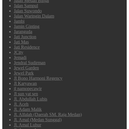
Jalan Medan Binjai
Jalan Sampul
Jalan Suwondo
Jalan Waringin Dalam
Jambi
Jamin Ginting
Jaranguda
Jati Junction
Jati Mas
Jati Residence
JCity
Jemadi
Jendral Sudirman
Jewel Garden
Jewel Park
Jl Bono Harmoni Regency
Jl Karyawan
jl namopecawir
Jl sun yat sen
Jl. Abdullah Lubis
Jl. Aceh
Jl. Adam Malik
Jl. Alfalah (Daerah SM. Raja Medan)
Jl. Amal (Medan Sunggal)
Jl. Amal Luhur