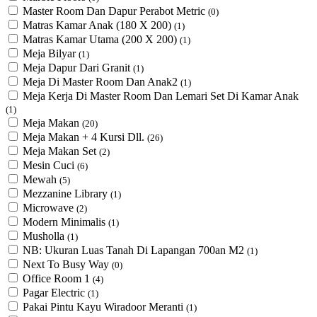
Master Room Dan Dapur Perabot Metric
(0)
Matras Kamar Anak (180 X 200)
(1)
Matras Kamar Utama (200 X 200)
(1)
Meja Bilyar
(1)
Meja Dapur Dari Granit
(1)
Meja Di Master Room Dan Anak2
(1)
Meja Kerja Di Master Room Dan Lemari Set Di Kamar Anak
(1)
Meja Makan
(20)
Meja Makan + 4 Kursi Dll.
(26)
Meja Makan Set
(2)
Mesin Cuci
(6)
Mewah
(5)
Mezzanine Library
(1)
Microwave
(2)
Modern Minimalis
(1)
Musholla
(1)
NB: Ukuran Luas Tanah Di Lapangan 700an M2
(1)
Next To Busy Way
(0)
Office Room 1
(4)
Pagar Electric
(1)
Pakai Pintu Kayu Wiradoor Meranti
(1)