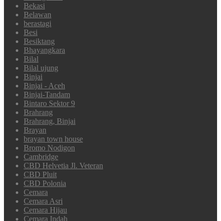
Bekasi
Belawan
berastagi
Besi
Besiktang
Bhayangkara
Bilal
Bilal ujung
Binjai
Binjai - Aceh
Binjai-Tandam
Bintaro Sektor 9
Brahrang
Brahrang, Binjai
Brayan
brayan town house
Bromo Nodigon
Cambridge
CBD Helvetia Jl. Veteran
CBD Pluit
CBD Polonia
Cemara
Cemara Asri
Cemara Hijau
Cemara Indah