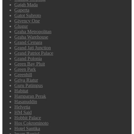
Gajah Mada
Gaperta
Gatot Subroto
Givency One
Glugur
Graha Metropolitan
Graha Warehouse
Grand Cemara
Grand Jati Junction
Grand Patriot Palace
Grand Polonia
Green Bay Pluit
Green Park
Greenhill
Griya Riatur
Guru Patimpus
Habitat
Hamparan Perak
Hasanuddin
Helvetia
HM Said
Hobbit Palace
Hos Cokrominoto
Hotel Santika
Imam Bonjol