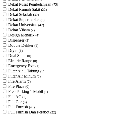
Dekat Pusat Pembelanjaan
(75)
Dekat Rumah Sakit
(22)
Dekat Sekolah
(32)
Dekat Supermarket
(9)
Dekat Universitas
(42)
Dekat Vihara
(9)
Design Menarik
(4)
Dispenser
(3)
Double Dekker
(1)
Dryer
(1)
Dual Sinks
(0)
Electric Range
(0)
Emergency Exit
(1)
Filter Air 1 Tabung
(1)
Filter Air Minum
(5)
Fire Alarm
(0)
Fire Place
(0)
Free Parking 1 Mobil
(1)
Full AC
(1)
Full Cor
(6)
Full Furnish
(48)
Full Furnish Dan Perabot
(22)