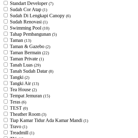
Standart Developer
(7)
Sudah Cor Atap
(1)
Sudah Di Lengkapi Canopy
(6)
Sudah Renovasi
(1)
Swimming Pool
(10)
Tahap Pembangunan
(5)
Taman
(13)
Taman & Gazebo
(2)
Taman Bermain
(22)
Taman Private
(1)
Tanah Luas
(29)
Tanah Sudah Datar
(8)
Tangki
(2)
Tangki Air
(13)
Tea House
(2)
Tempat Jemuran
(15)
Teras
(6)
TEST
(0)
Theather Room
(3)
Tiap Kamar Tidur Ada Kamar Mandi
(1)
Travo
(1)
Treadmill
(1)