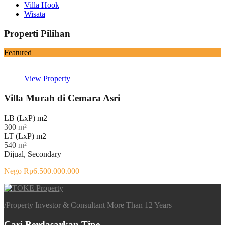
Villa Hook
Wisata
Properti Pilihan
Featured
View Property
Villa Murah di Cemara Asri
LB (LxP) m2
300
m²
LT (LxP) m2
540
m²
Dijual, Secondary
Nego Rp6.500.000.000
/
Property Investor & Consultant More Than 12 Years
Cari Berdasarkan Tipe