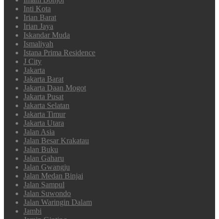
Inti Kota
Irian Barat
Irian Jaya
Iskandar Muda
Ismaliyah
Istana Prima Residence
J City
Jakarta
Jakarta Barat
Jakarta Daan Mogot
Jakarta Pusat
Jakarta Selatan
Jakarta Timur
Jakarta Utara
Jalan Asia
Jalan Besar Krakatau
Jalan Buku
Jalan Gaharu
Jalan Gwangju
Jalan Medan Binjai
Jalan Sampul
Jalan Suwondo
Jalan Waringin Dalam
Jambi