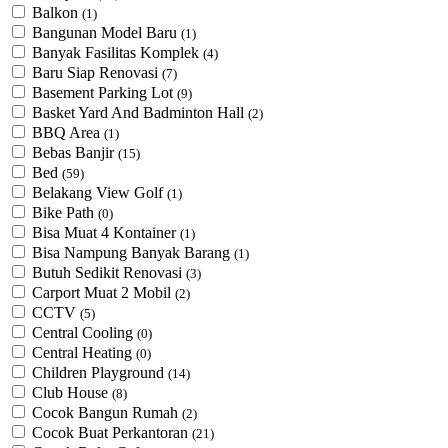
Balkon
(1)
Bangunan Model Baru
(1)
Banyak Fasilitas Komplek
(4)
Baru Siap Renovasi
(7)
Basement Parking Lot
(9)
Basket Yard And Badminton Hall
(2)
BBQ Area
(1)
Bebas Banjir
(15)
Bed
(59)
Belakang View Golf
(1)
Bike Path
(0)
Bisa Muat 4 Kontainer
(1)
Bisa Nampung Banyak Barang
(1)
Butuh Sedikit Renovasi
(3)
Carport Muat 2 Mobil
(2)
CCTV
(5)
Central Cooling
(0)
Central Heating
(0)
Children Playground
(14)
Club House
(8)
Cocok Bangun Rumah
(2)
Cocok Buat Perkantoran
(21)