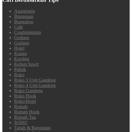
Apartemen
Bangunan
Bungalow
Cafe
Condominium
Gedung
Gudang
Hotel
Kantor
Kavling
Kebun Sawit
Pabrik
Ruko
Ruko 3 Unit Gandeng
Ruko 4 Unit Gandeng
Ruko Gandeng
Ruko Hook
Ruko/Hotel
Rumah
Rumah Hook
Rumah Tua
SOHO
Tanah & Bangunan