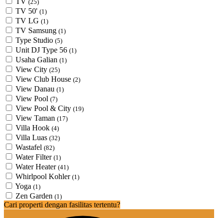
TV
(25)
TV 50'
(1)
TV LG
(1)
TV Samsung
(1)
Type Studio
(5)
Unit DJ Type 56
(1)
Usaha Galian
(1)
View City
(25)
View Club House
(2)
View Danau
(1)
View Pool
(7)
View Pool & City
(19)
View Taman
(17)
Villa Hook
(4)
Villa Luas
(32)
Wastafel
(82)
Water Filter
(1)
Water Heater
(41)
Whirlpool Kohler
(1)
Yoga
(1)
Zen Garden
(1)
Cari properti dengan fasilitas tertentu?