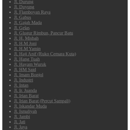
Jl. Durung
Jl. Duyung
Jl. Flamboyan Raya
Jl. Gabus
Jl. Gajah Mada
Jl. Gelas
Jl. Glugur Rimbun, Pancur Batu
Jl. H. Misbah
Jl. H.M Joni
Jl. H.M Yamin
Jl. Haji Anif (Ruko Cemara Kuta)
Jl. Hang Tuah
Jl. Hayam Wuruk
Jl. HM Said
Jl. Imam Bonjol
Jl. Industri
Jl. Intan
Jl. Ir. Juanda
Jl. Irian Barat
Jl. Irian Barat (Percut Sampali)
Jl. Iskandar Muda
Jl. Ismaliyah
Jl. Jambi
Jl. Jati
Jl. Jaya