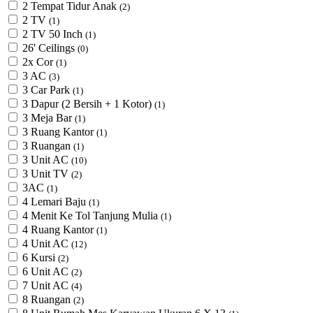
2 Tempat Tidur Anak
(2)
2 TV
(1)
2 TV 50 Inch
(1)
26' Ceilings
(0)
2x Cor
(1)
3 AC
(3)
3 Car Park
(1)
3 Dapur (2 Bersih + 1 Kotor)
(1)
3 Meja Bar
(1)
3 Ruang Kantor
(1)
3 Ruangan
(1)
3 Unit AC
(10)
3 Unit TV
(2)
3AC
(1)
4 Lemari Baju
(1)
4 Menit Ke Tol Tanjung Mulia
(1)
4 Ruang Kantor
(1)
4 Unit AC
(12)
6 Kursi
(2)
6 Unit AC
(2)
7 Unit AC
(4)
8 Ruangan
(2)