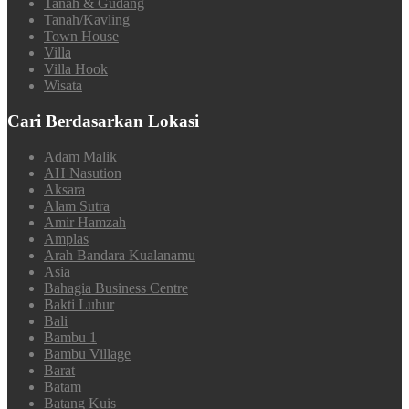
Tanah & Gudang
Tanah/Kavling
Town House
Villa
Villa Hook
Wisata
Cari Berdasarkan Lokasi
Adam Malik
AH Nasution
Aksara
Alam Sutra
Amir Hamzah
Amplas
Arah Bandara Kualanamu
Asia
Bahagia Business Centre
Bakti Luhur
Bali
Bambu 1
Bambu Village
Barat
Batam
Batang Kuis