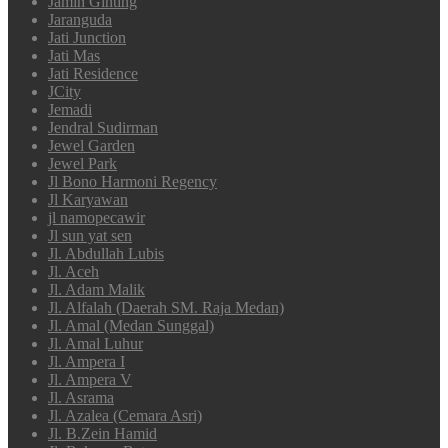
Jamin Ginting
Jaranguda
Jati Junction
Jati Mas
Jati Residence
JCity
Jemadi
Jendral Sudirman
Jewel Garden
Jewel Park
Jl Bono Harmoni Regency
Jl Karyawan
jl namopecawir
Jl sun yat sen
Jl. Abdullah Lubis
Jl. Aceh
Jl. Adam Malik
Jl. Alfalah (Daerah SM. Raja Medan)
Jl. Amal (Medan Sunggal)
Jl. Amal Luhur
Jl. Ampera I
Jl. Ampera V
Jl. Asrama
Jl. Azalea (Cemara Asri)
Jl. B.Zein Hamid