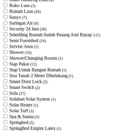
Ruko Luas
(3)
Rumah Luas
(20)
Sanyo
(7)
Saringan Air
(0)
Security 24 Jam
(38)
Sekeliling Rumah Sudah Pasang Anti Rayap )
(1)
Semi Furnished
(19)
Servise Area
(1)
Shower
(16)
Shower/Changing Rooms
(1)
Siap Pakai
(12)
Siap Untuk Bangun Rumah
(1)
Sisa Tanah 2 Meter Dibelakang
(1)
Smart Door Lock
(2)
Smart Switch
(2)
Sofa
(37)
Solahart Solar System
(1)
Solar Heater
(1)
Solar Tuff
(3)
Spa & Sauna
(3)
Springbed
(5)
SpringBed Empire Latex
(1)