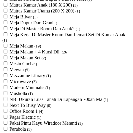
Matras Kamar Anak (180 X 200)
(1)
Matras Kamar Utama (200 X 200)
(1)
Meja Bilyar
(1)
Meja Dapur Dari Granit
(1)
Meja Di Master Room Dan Anak2
(1)
Meja Kerja Di Master Room Dan Lemari Set Di Kamar Anak
(1)
Meja Makan
(19)
Meja Makan + 4 Kursi Dll.
(26)
Meja Makan Set
(2)
Mesin Cuci
(6)
Mewah
(5)
Mezzanine Library
(1)
Microwave
(2)
Modern Minimalis
(1)
Musholla
(1)
NB: Ukuran Luas Tanah Di Lapangan 700an M2
(1)
Next To Busy Way
(0)
Office Room 1
(4)
Pagar Electric
(1)
Pakai Pintu Kayu Wiradoor Meranti
(1)
Parabola
(1)