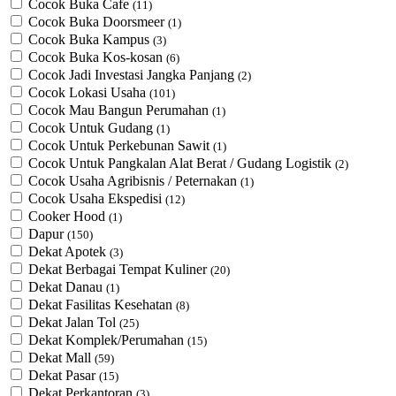
Cocok Buka Cafe
(11)
Cocok Buka Doorsmeer
(1)
Cocok Buka Kampus
(3)
Cocok Buka Kos-kosan
(6)
Cocok Jadi Investasi Jangka Panjang
(2)
Cocok Lokasi Usaha
(101)
Cocok Mau Bangun Perumahan
(1)
Cocok Untuk Gudang
(1)
Cocok Untuk Perkebunan Sawit
(1)
Cocok Untuk ​Pangkalan Alat Berat / Gudang Logistik
(2)
Cocok Usaha Agribisnis / Peternakan
(1)
Cocok Usaha Ekspedisi
(12)
Cooker Hood
(1)
Dapur
(150)
Dekat Apotek
(3)
Dekat Berbagai Tempat Kuliner
(20)
Dekat Danau
(1)
Dekat Fasilitas Kesehatan
(8)
Dekat Jalan Tol
(25)
Dekat Komplek/Perumahan
(15)
Dekat Mall
(59)
Dekat Pasar
(15)
Dekat Perkantoran
(3)