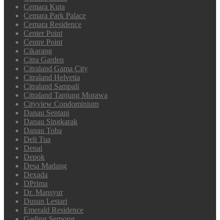
Cemara Kuta
Cemara Park Palace
Cemara Residence
Center Point
Centre Point
Cikarang
Citra Garden
Citraland Gama City
Citraland Helvetia
Citraland Sampali
Citraland Tanjung Morawa
Cityview Condominium
Danau Sentani
Danau Singkarak
Danau Toba
Deli Tua
Denai
Depok
Desa Madang
Dexada
DPrima
Dr. Mansyur
Dusun Lestari
Emerald Residence
Gading Serpong