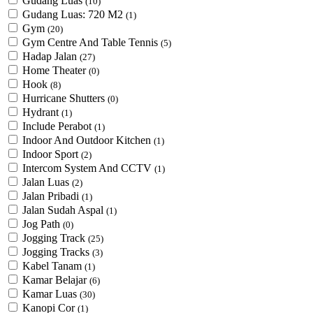
Gudang Luas
(10)
Gudang Luas: 720 M2
(1)
Gym
(20)
Gym Centre And Table Tennis
(5)
Hadap Jalan
(27)
Home Theater
(0)
Hook
(8)
Hurricane Shutters
(0)
Hydrant
(1)
Include Perabot
(1)
Indoor And Outdoor Kitchen
(1)
Indoor Sport
(2)
Intercom System And CCTV
(1)
Jalan Luas
(2)
Jalan Pribadi
(1)
Jalan Sudah Aspal
(1)
Jog Path
(0)
Jogging Track
(25)
Jogging Tracks
(3)
Kabel Tanam
(1)
Kamar Belajar
(6)
Kamar Luas
(30)
Kanopi Cor
(1)