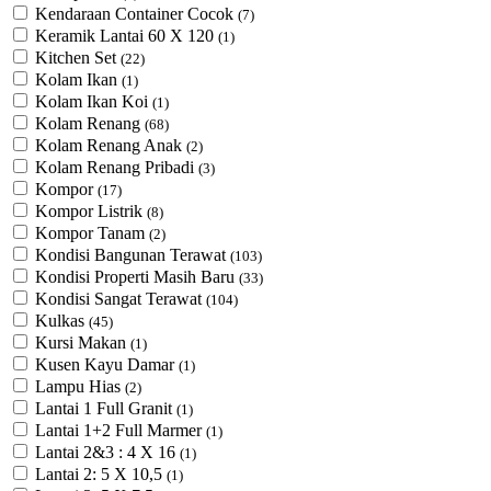
Kendaraan Container Cocok
(7)
Keramik Lantai 60 X 120
(1)
Kitchen Set
(22)
Kolam Ikan
(1)
Kolam Ikan Koi
(1)
Kolam Renang
(68)
Kolam Renang Anak
(2)
Kolam Renang Pribadi
(3)
Kompor
(17)
Kompor Listrik
(8)
Kompor Tanam
(2)
Kondisi Bangunan Terawat
(103)
Kondisi Properti Masih Baru
(33)
Kondisi Sangat Terawat
(104)
Kulkas
(45)
Kursi Makan
(1)
Kusen Kayu Damar
(1)
Lampu Hias
(2)
Lantai 1 Full Granit
(1)
Lantai 1+2 Full Marmer
(1)
Lantai 2&3 : 4 X 16
(1)
Lantai 2: 5 X 10,5
(1)