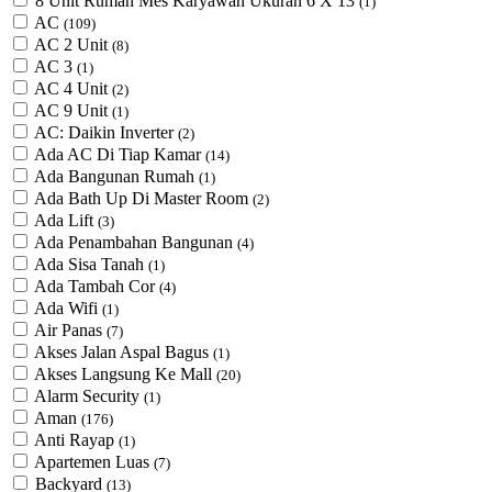
8 Unit Rumah Mes Karyawan Ukuran 6 X 13
(1)
AC
(109)
AC 2 Unit
(8)
AC 3
(1)
AC 4 Unit
(2)
AC 9 Unit
(1)
AC: Daikin Inverter
(2)
Ada AC Di Tiap Kamar
(14)
Ada Bangunan Rumah
(1)
Ada Bath Up Di Master Room
(2)
Ada Lift
(3)
Ada Penambahan Bangunan
(4)
Ada Sisa Tanah
(1)
Ada Tambah Cor
(4)
Ada Wifi
(1)
Air Panas
(7)
Akses Jalan Aspal Bagus
(1)
Akses Langsung Ke Mall
(20)
Alarm Security
(1)
Aman
(176)
Anti Rayap
(1)
Apartemen Luas
(7)
Backyard
(13)