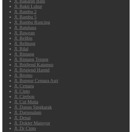
Jl. Bakaran Batu
Jl. Bakti Luhur
Jl. Bambu 2
Jl. Bambu 5
Jl. Bambu Runcing
Jl. Batubara
Jl. Bawean
Jl. Belibis
Jl. Belitung
Jl. Bilal
Jl. Bintang
Jl. Bintang Terang
Jl. Bridjend Katamso
Jl. Brigjend Hamid
Jl. Bromo
Jl. Bungur Cemara Asri
Jl. Cemara
Jl. Cipto
Jl. Cirebon
Jl. Cut Mutia
Jl. Danau Singkarak
Jl. Darussalam
Jl. Denai
Jl. Dokter Mansyur
Jl. Dr Cipto