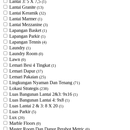
Lantai 3: 5 X 7,5
(1)
Lantai Granite
(13)
Lantai Keramik
(32)
Lantai Marmer
(1)
Lantai Mezzanine
(3)
Lapangan Basket
(1)
Lapangan Parkir
(1)
Lapangan Tennis
(4)
Laundry
(1)
Laundry Room
(0)
Lawn
(0)
Lemari Besi 4 Tingkat
(1)
Lemari Dapur
(37)
Lemari Pakaian
(25)
Lingkungan Nyaman Dan Tenang
(71)
Lokasi Strategis
(238)
Luas Bangunan Lantai 2&3: 9x16
(1)
Luas Bangunan Lantai 4: 9x8
(1)
Luas Lantai 2 & 3: 8 X 20
(1)
Luas Parkir
(5)
Lux
(20)
Marble Floors
(0)
Master Room Dan Dapur Perabot Metric
(0)