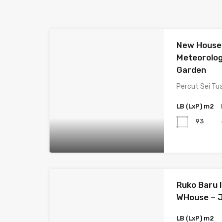
New House 
Meteorolog
Garden
Percut Sei Tua
LB (LxP) m2
93
Ruko Baru 
WHouse – 
LB (LxP) m2