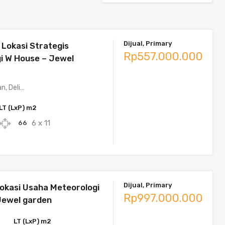
Dijual, Primary
Lokasi Strategis
Rp557.000.000
i W House – Jewel
n, Deli…
LT (LxP) m2
6 x 11
66
Dijual, Primary
lokasi Usaha Meteorologi
Rp997.000.000
Jewel garden
LT (LxP) m2