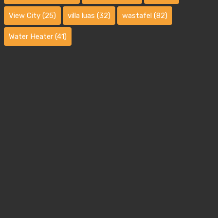
View City
(25)
villa luas
(32)
wastafel
(82)
Water Heater
(41)