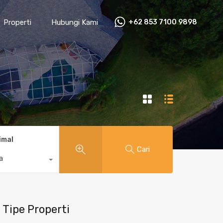
Properti
Hubungi Kami
+62 853 7100 9898‬
imal
Cari
a
Tipe Properti