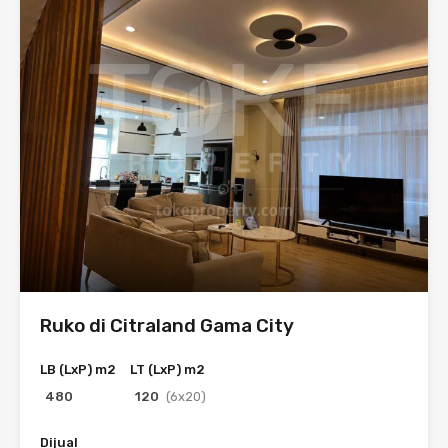
Ruko di Citraland Gama City
LB (LxP) m2
LT (LxP) m2
480
120
(6x20)
Dijual