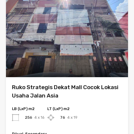
Ruko Strategis Dekat Mall Cocok Lokasi
Usaha Jalan Asia
LB (LxP) m2
LT (LxP) m2
256
4 x 16
76
4 x 19
Dijual, Secondary