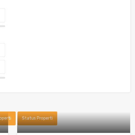
operti
Status Properti