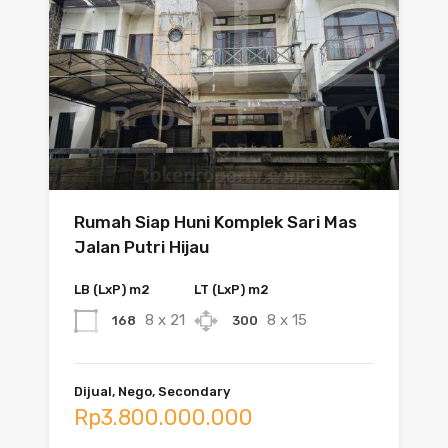
Rumah Siap Huni Komplek Sari Mas
Jalan Putri Hijau
LB (LxP) m2
LT (LxP) m2
8 x 21
8 x 15
168
300
Dijual, Nego, Secondary
Rp3.800.000.000