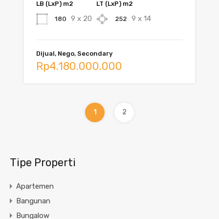
LB (LxP) m2
LT (LxP) m2
9 x 20
9 x 14
180
252
Dijual, Nego, Secondary
Rp4.180.000.000
1
2
Tipe Properti
Apartemen
Bangunan
Bungalow