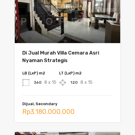
Di Jual Murah Villa Cemara Asri
Nyaman Strategis
LB (LxP) m2
LT (LxP) m2
8 x 15
8 x 15
360
120
Dijual, Secondary
Rp3.180.000.000