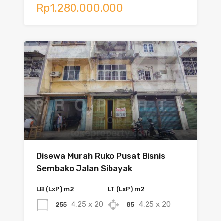
Rp1.280.000.000
Disewa Murah Ruko Pusat Bisnis
Sembako Jalan Sibayak
LB (LxP) m2
LT (LxP) m2
4,25 x 20
4,25 x 20
255
85