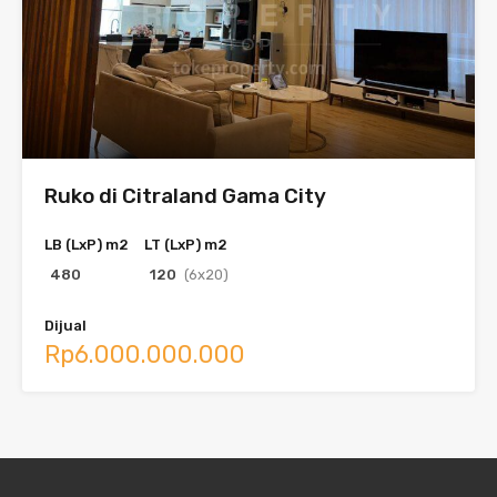
Ruko di Citraland Gama City
LB (LxP) m2
LT (LxP) m2
480
120
(6x20)
Dijual
Rp6.000.000.000