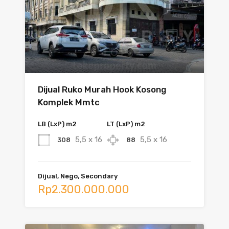
Dijual Ruko Murah Hook Kosong
Komplek Mmtc
LB (LxP) m2
LT (LxP) m2
5,5 x 16
5,5 x 16
308
88
Dijual, Nego, Secondary
Rp2.300.000.000