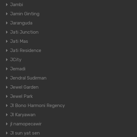
Jambi
Jamin Ginting
Jaranguda
Jati Junction
Jati Mas
Jati Residence
JCity
Jemadi
Jendral Sudirman
Jewel Garden
Jewel Park
Jl Bono Harmoni Regency
Jl Karyawan
jl namopecawir
Jl sun yat sen