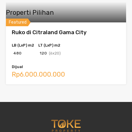
Properti Pilihan
Featured
Ruko di Citraland Gama City
LB (LxP) m2
LT (LxP) m2
480
120
(6x20)
Dijual
Rp6.000.000.000