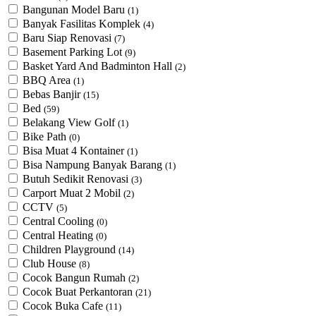
Bangunan Model Baru
(1)
Banyak Fasilitas Komplek
(4)
Baru Siap Renovasi
(7)
Basement Parking Lot
(9)
Basket Yard And Badminton Hall
(2)
BBQ Area
(1)
Bebas Banjir
(15)
Bed
(59)
Belakang View Golf
(1)
Bike Path
(0)
Bisa Muat 4 Kontainer
(1)
Bisa Nampung Banyak Barang
(1)
Butuh Sedikit Renovasi
(3)
Carport Muat 2 Mobil
(2)
CCTV
(5)
Central Cooling
(0)
Central Heating
(0)
Children Playground
(14)
Club House
(8)
Cocok Bangun Rumah
(2)
Cocok Buat Perkantoran
(21)
Cocok Buka Cafe
(11)