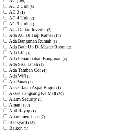
AC
(109)
AC 2 Unit
(8)
AC 3
(1)
AC 4 Unit
(2)
AC 9 Unit
(1)
AC: Daikin Inverter
(2)
Ada AC Di Tiap Kamar
(14)
Ada Bangunan Rumah
(1)
Ada Bath Up Di Master Room
(2)
Ada Lift
(3)
Ada Penambahan Bangunan
(4)
Ada Sisa Tanah
(1)
Ada Tambah Cor
(4)
Ada Wifi
(1)
Air Panas
(7)
Akses Jalan Aspal Bagus
(1)
Akses Langsung Ke Mall
(20)
Alarm Security
(1)
Aman
(178)
Anti Rayap
(1)
Apartemen Luas
(7)
Backyard
(13)
Balkon
(1)