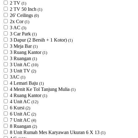
2 TV
(1)
2 TV 50 Inch
(1)
26' Ceilings
(0)
2x Cor
(1)
3 AC
(3)
3 Car Park
(1)
3 Dapur (2 Bersih + 1 Kotor)
(1)
3 Meja Bar
(1)
3 Ruang Kantor
(1)
3 Ruangan
(1)
3 Unit AC
(10)
3 Unit TV
(2)
3AC
(1)
4 Lemari Baju
(1)
4 Menit Ke Tol Tanjung Mulia
(1)
4 Ruang Kantor
(1)
4 Unit AC
(12)
6 Kursi
(2)
6 Unit AC
(2)
7 Unit AC
(4)
8 Ruangan
(2)
8 Unit Rumah Mes Karyawan Ukuran 6 X 13
(1)