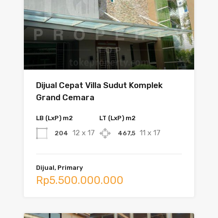
Dijual Cepat Villa Sudut Komplek
Grand Cemara
LB (LxP) m2
LT (LxP) m2
12 x 17
11 x 17
204
467,5
Dijual, Primary
Rp5.500.000.000