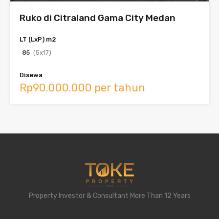
Ruko di Citraland Gama City Medan
LT (LxP) m2
85
(5x17)
Disewa
Rp90.000.000 per tahun
Property Investor & Consultant More Than 12 Years