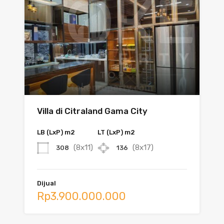
Villa di Citraland Gama City
LB (LxP) m2
LT (LxP) m2
(8x11)
(8x17)
308
136
Dijual
Rp3.900.000.000