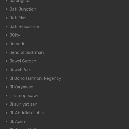
Jaranguda
Jati Junction
Jati Mas
Jati Residence
JCity
Jemadi
Jendral Sudirman
Jewel Garden
Jewel Park
Jl Bono Harmoni Regency
Jl Karyawan
jl namopecawir
Jl sun yat sen
Jl. Abdullah Lubis
Jl. Aceh