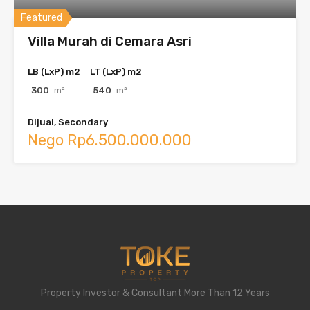
Featured
Villa Murah di Cemara Asri
LB (LxP) m2
LT (LxP) m2
300
m²
540
m²
Dijual, Secondary
Nego Rp6.500.000.000
Property Investor & Consultant More Than 12 Years