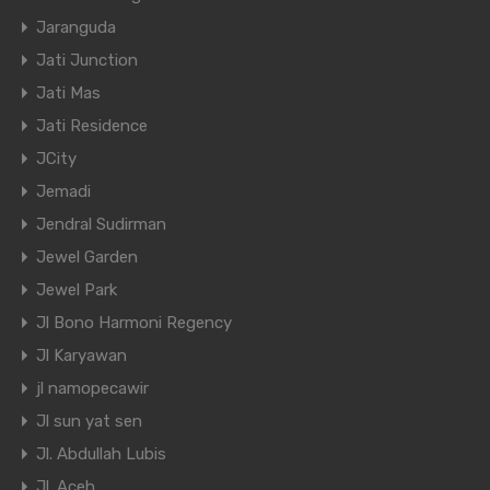
Jaranguda
Jati Junction
Jati Mas
Jati Residence
JCity
Jemadi
Jendral Sudirman
Jewel Garden
Jewel Park
Jl Bono Harmoni Regency
Jl Karyawan
jl namopecawir
Jl sun yat sen
Jl. Abdullah Lubis
Jl. Aceh