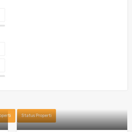
operti
Status Properti