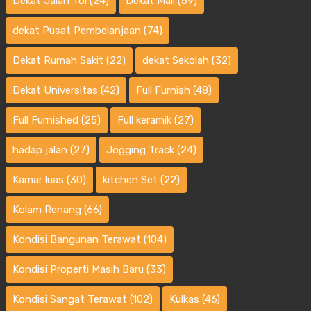
Dekat Jalan Tol
(24)
Dekat Mall
(59)
dekat Pusat Pembelanjaan
(74)
Dekat Rumah Sakit
(22)
dekat Sekolah
(32)
Dekat Universitas
(42)
Full Furnish
(48)
Full Furnished
(25)
Full keramik
(27)
hadap jalan
(27)
Jogging Track
(24)
Kamar luas
(30)
kitchen Set
(22)
Kolam Renang
(66)
Kondisi Bangunan Terawat
(104)
Kondisi Properti Masih Baru
(33)
Kondisi Sangat Terawat
(102)
Kulkas
(46)