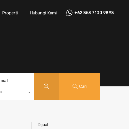
Properti
Hubungi Kami
+62 853 7100 9898‬
imal
Cari
a
Dijual