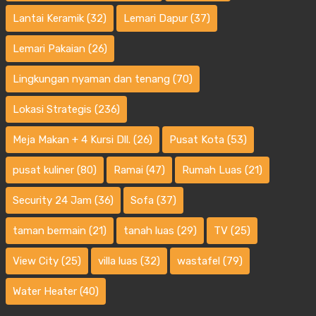
Lantai Keramik
(32)
Lemari Dapur
(37)
Lemari Pakaian
(26)
Lingkungan nyaman dan tenang
(70)
Lokasi Strategis
(236)
Meja Makan + 4 Kursi Dll.
(26)
Pusat Kota
(53)
pusat kuliner
(80)
Ramai
(47)
Rumah Luas
(21)
Security 24 Jam
(36)
Sofa
(37)
taman bermain
(21)
tanah luas
(29)
TV
(25)
View City
(25)
villa luas
(32)
wastafel
(79)
Water Heater
(40)