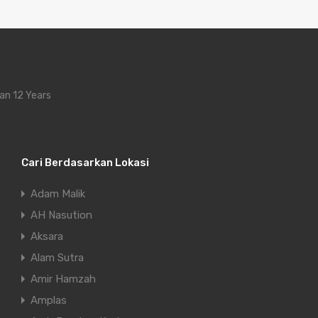
an 12 Years
Cari Berdasarkan Lokasi
Adam Malik
AH Nasution
Aksara
Alam Sutra
Amir Hamzah
Amplas