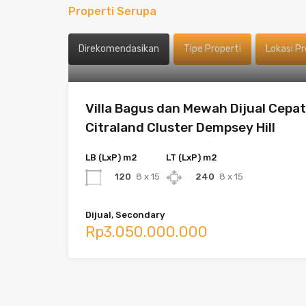
Properti Serupa
Direkomendasikan
Tipe Properti
Lokasi Pr
Villa Bagus dan Mewah Dijual Cepat
Citraland Cluster Dempsey Hill
LB (LxP) m2
LT (LxP) m2
120
8 x 15
240
8 x 15
Dijual, Secondary
Rp3.050.000.000