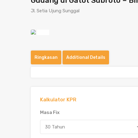
Gudang di Gatot Subroto – Bin
Jl. Setia Ujung Sunggal
Previous
Ringkasan
Additional Details
Kalkulator KPR
Masa Fix
30 Tahun