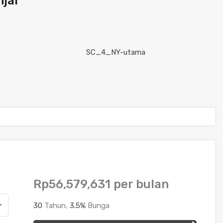
jai
Rp56,579,631
per bulan
30
Tahun,
3.5
%
Bunga