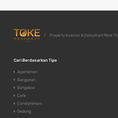
/
Property Investor & Consultant More Th
Cari Berdasarkan Tipe
Apartemen
Bangunan
Bungalow
Cafe
Condominium
Gedung