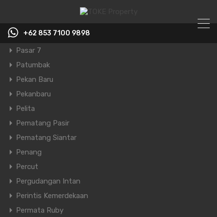
Pasar 1
Pasar 2
+62 853 7100 9898‬
Pasar 3
Pasar 7
Ruko Baru Pesona Indah Cemara
Patumbak
– Agung Sedayu Group Medan
Pekan Baru
Pekanbaru
Beranda
Dijual
Pelita
Ruko Baru Pesona Indah Cemara –
Pematang Pasir
Agung Sedayu Group Medan
Pematang Siantar
15421 Southwest 39th Terrace, Miami, FL 33185, USA
Penang
Percut
Dijual, Primary
Rp4.550.000.000
Pergudangan Intan
Perintis Kemerdekaan
Permata Ruby