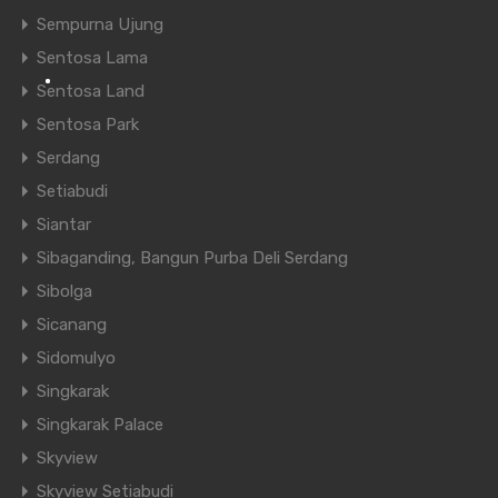
Sempurna Ujung
30
Tahun,
3.5
%
Bunga
Sentosa Lama
Sentosa Land
Angsuran
Sentosa Park
Serdang
Setiabudi
Properti Serupa
Siantar
Sibaganding, Bangun Purba Deli Serdang
Direkomendasikan
Property Features
Sibolga
Sicanang
Tipe Properti
Lokasi Properti
Sidomulyo
Singkarak
Status Properti
Singkarak Palace
Villa di Citra Garden
Skyview
Skyview Setiabudi