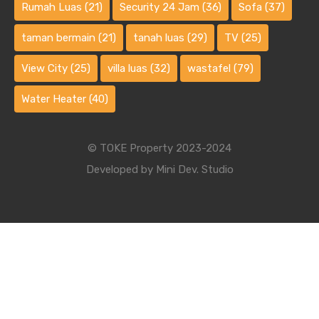
Rumah Luas
(21)
Security 24 Jam
(36)
Sofa
(37)
taman bermain
(21)
tanah luas
(29)
TV
(25)
View City
(25)
villa luas
(32)
wastafel
(79)
Water Heater
(40)
© TOKE Property 2023-2024
Developed by
Mini Dev. Studio