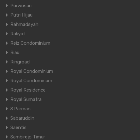
Purwosari
Putri Hijau
Rahmadsyah
Rakyat
Reiz Condominium
Riau
Ringroad
Royal Condominium
Royal Condominum
Ringkasan
Features
Royal Residence
Royal Sumatra
S.Parman
Sabaruddin
Kalkulator KPR
Saentis
Masa Fix
Sambirejo Timur