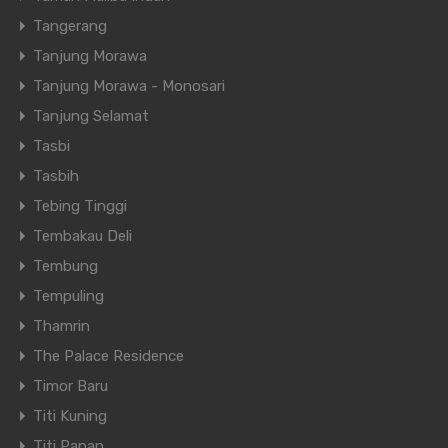
Tinggalkan Balasan
Tangerang
Alamat email Anda tidak akan dipublikasikan.
Tanjung Morawa
Ruas yang wajib ditandai
*
Tanjung Morawa - Monosari
Komentar
*
Tanjung Selamat
Tasbi
Tasbih
Tebing Tinggi
Tembakau Deli
Tembung
Tempuling
Thamrin
The Palace Residence
Timor Baru
Titi Kuning
Nama
*
Titi Papan