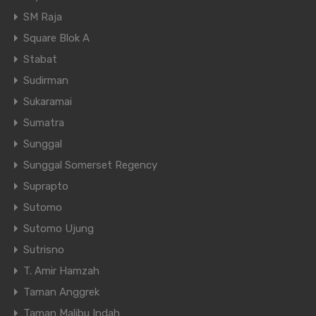
LT (LxP) m2
SM Raja
216
(12x18)
Square Blok A
Stabat
Dijual
Rp3.700.000.000
Sudirman
Sukaramai
Sumatra
Sunggal
Villa di Mutiara Residence
Sunggal Somerset Regency
LT (LxP) m2
Suprapto
90
(6x15)
Sutomo
Sutomo Ujung
Dijual
Sutrisno
Rp1.700.000.000
T. Amir Hamzah
Taman Anggrek
Taman Malibu Indah