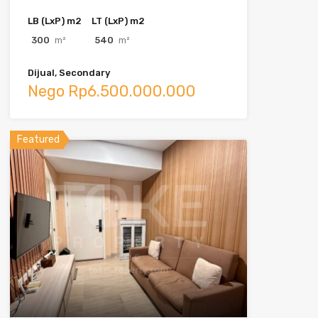
LB (LxP) m2
LT (LxP) m2
300
m²
540
m²
Dijual, Secondary
Nego Rp6.500.000.000
Featured