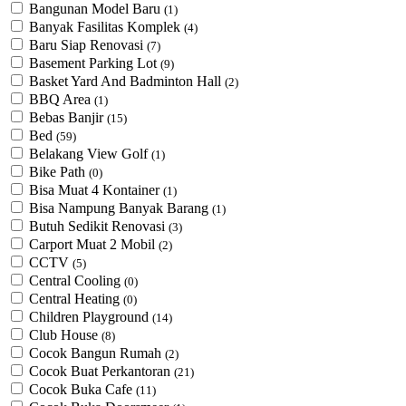
Bangunan Model Baru
(1)
Banyak Fasilitas Komplek
(4)
Baru Siap Renovasi
(7)
Basement Parking Lot
(9)
Basket Yard And Badminton Hall
(2)
BBQ Area
(1)
Bebas Banjir
(15)
Bed
(59)
Belakang View Golf
(1)
Bike Path
(0)
Bisa Muat 4 Kontainer
(1)
Bisa Nampung Banyak Barang
(1)
Butuh Sedikit Renovasi
(3)
Carport Muat 2 Mobil
(2)
CCTV
(5)
Central Cooling
(0)
Central Heating
(0)
Children Playground
(14)
Club House
(8)
Cocok Bangun Rumah
(2)
Cocok Buat Perkantoran
(21)
Cocok Buka Cafe
(11)