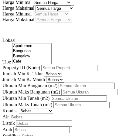
Harga Minimal
Harga Maksimal
Harga Minimal
Harga Maksimal
Lokasi
Tipe
Property ID (Kode)
Jumlah Min K. Tidur
Jumlah Min K. Mandi
Ukuran Min Bangunan
(m2)
Ukuran Maks Bangunan
(m2)
Ukuran Min Tanah
(m2)
Ukuran Maks Tanah
(m2)
Kondisi
Air
Listrik
Arah
Sertifikat