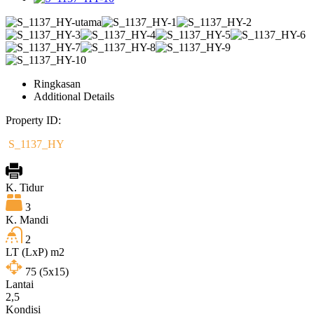
Ringkasan
Additional Details
Property ID:
S_1137_HY
K. Tidur
3
K. Mandi
2
LT (LxP) m2
75
(5x15)
Lantai
2,5
Kondisi