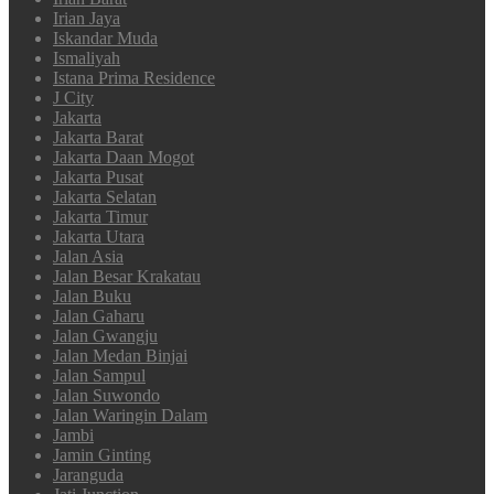
Irian Jaya
Iskandar Muda
Ismaliyah
Istana Prima Residence
J City
Jakarta
Jakarta Barat
Jakarta Daan Mogot
Jakarta Pusat
Jakarta Selatan
Jakarta Timur
Jakarta Utara
Jalan Asia
Jalan Besar Krakatau
Jalan Buku
Jalan Gaharu
Jalan Gwangju
Jalan Medan Binjai
Jalan Sampul
Jalan Suwondo
Jalan Waringin Dalam
Jambi
Jamin Ginting
Jaranguda