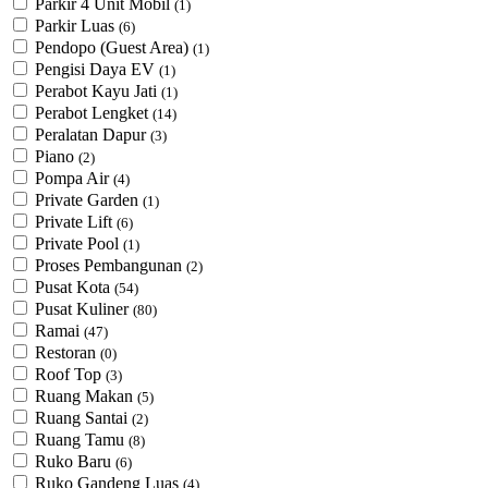
Parkir 4 Unit Mobil
(1)
Parkir Luas
(6)
Pendopo (Guest Area)
(1)
Pengisi Daya EV
(1)
Perabot Kayu Jati
(1)
Perabot Lengket
(14)
Peralatan Dapur
(3)
Piano
(2)
Pompa Air
(4)
Private Garden
(1)
Private Lift
(6)
Private Pool
(1)
Proses Pembangunan
(2)
Pusat Kota
(54)
Pusat Kuliner
(80)
Ramai
(47)
Restoran
(0)
Roof Top
(3)
Ruang Makan
(5)
Ruang Santai
(2)
Ruang Tamu
(8)
Ruko Baru
(6)
Ruko Gandeng Luas
(4)