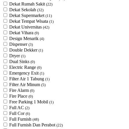
Dekat Rumah Sakit
(22)
Dekat Sekolah
(32)
Dekat Supermarket
(11)
Dekat Tempat Wisata
(1)
Dekat Universitas
(42)
Dekat Vihara
(9)
Design Menarik
(4)
Dispenser
(3)
Double Dekker
(1)
Dryer
(1)
Dual Sinks
(0)
Electric Range
(0)
Emergency Exit
(1)
Filter Air 1 Tabung
(1)
Filter Air Minum
(5)
Fire Alarm
(0)
Fire Place
(0)
Free Parking 1 Mobil
(1)
Full AC
(2)
Full Cor
(6)
Full Furnish
(48)
Full Furnish Dan Perabot
(22)