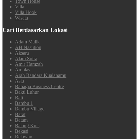
Town House
Villa
Villa Hook
Wisata
Cari Berdasarkan Lokasi
Adam Malik
AH Nasution
Aksara
Alam Sutra
Amir Hamzah
Amplas
Arah Bandara Kualanamu
Asia
Bahagia Business Centre
Bakti Luhur
Bali
Bambu 1
Bambu Village
Barat
Batam
Batang Kuis
Bekasi
Belawan