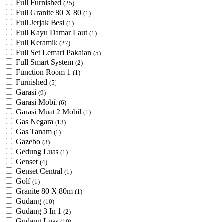
Full Furnished
(25)
Full Granite 80 X 80
(1)
Full Jerjak Besi
(1)
Full Kayu Damar Laut
(1)
Full Keramik
(27)
Full Set Lemari Pakaian
(5)
Full Smart System
(2)
Function Room 1
(1)
Furnished
(5)
Garasi
(9)
Garasi Mobil
(6)
Garasi Muat 2 Mobil
(1)
Gas Negara
(13)
Gas Tanam
(1)
Gazebo
(3)
Gedung Luas
(1)
Genset
(4)
Genset Central
(1)
Golf
(1)
Granite 80 X 80m
(1)
Gudang
(10)
Gudang 3 In 1
(2)
Gudang Luas
(10)