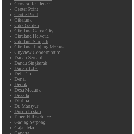
Cemara Residence
Center Point
Centre Point
Cikarang
Citra Garden
Citraland Gama City
Citraland Helvetia
Citraland Sampali
Citraland Tanjung Morawa
Cityview Condominium
Danau Sentani
Danau Singkarak
Danau Toba
Deli Tua
Denai
Depok
Desa Madang
Dexada
DPrima
Dr. Mansyur
Dusun Lestari
Emerald Residence
Gading Serpong
Gajah Mada
Gaperta