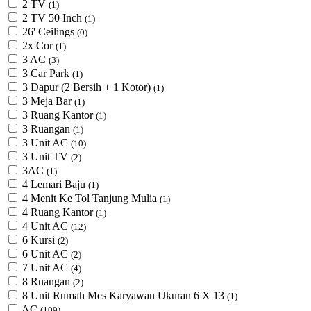
2 TV
(1)
2 TV 50 Inch
(1)
26' Ceilings
(0)
2x Cor
(1)
3 AC
(3)
3 Car Park
(1)
3 Dapur (2 Bersih + 1 Kotor)
(1)
3 Meja Bar
(1)
3 Ruang Kantor
(1)
3 Ruangan
(1)
3 Unit AC
(10)
3 Unit TV
(2)
3AC
(1)
4 Lemari Baju
(1)
4 Menit Ke Tol Tanjung Mulia
(1)
4 Ruang Kantor
(1)
4 Unit AC
(12)
6 Kursi
(2)
6 Unit AC
(2)
7 Unit AC
(4)
8 Ruangan
(2)
8 Unit Rumah Mes Karyawan Ukuran 6 X 13
(1)
AC
(109)