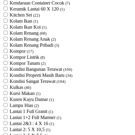
Kendaraan Container Cocok
(7)
Keramik Lantai 60 X 120
(1)
Kitchen Set
(22)
Kolam Ikan
(1)
Kolam Ikan Koi
(1)
Kolam Renang
(68)
Kolam Renang Anak
(2)
Kolam Renang Pribadi
(3)
Kompor
(17)
Kompor Listrik
(8)
Kompor Tanam
(2)
Kondisi Bangunan Terawat
(104)
Kondisi Properti Masih Baru
(34)
Kondisi Sangat Terawat
(104)
Kulkas
(46)
Kursi Makan
(1)
Kusen Kayu Damar
(1)
Lampu Hias
(2)
Lantai 1 Full Granit
(1)
Lantai 1+2 Full Marmer
(1)
Lantai 2&3 : 4 X 16
(1)
Lantai 2: 5 X 10,5
(1)