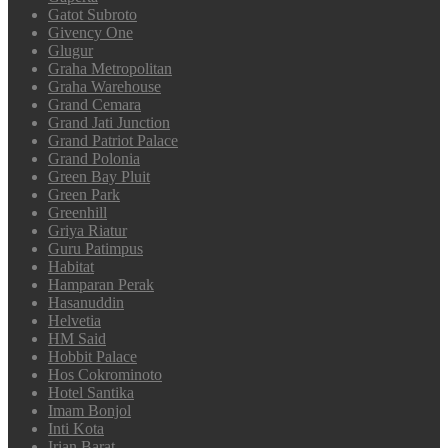
Gatot Subroto
Givency One
Glugur
Graha Metropolitan
Graha Warehouse
Grand Cemara
Grand Jati Junction
Grand Patriot Palace
Grand Polonia
Green Bay Pluit
Green Park
Greenhill
Griya Riatur
Guru Patimpus
Habitat
Hamparan Perak
Hasanuddin
Helvetia
HM Said
Hobbit Palace
Hos Cokrominoto
Hotel Santika
Imam Bonjol
Inti Kota
Irian Barat