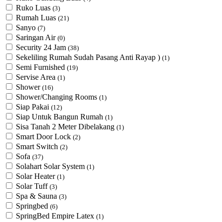
Ruko Luas
(3)
Rumah Luas
(21)
Sanyo
(7)
Saringan Air
(0)
Security 24 Jam
(38)
Sekeliling Rumah Sudah Pasang Anti Rayap )
(1)
Semi Furnished
(19)
Servise Area
(1)
Shower
(16)
Shower/Changing Rooms
(1)
Siap Pakai
(12)
Siap Untuk Bangun Rumah
(1)
Sisa Tanah 2 Meter Dibelakang
(1)
Smart Door Lock
(2)
Smart Switch
(2)
Sofa
(37)
Solahart Solar System
(1)
Solar Heater
(1)
Solar Tuff
(3)
Spa & Sauna
(3)
Springbed
(6)
SpringBed Empire Latex
(1)