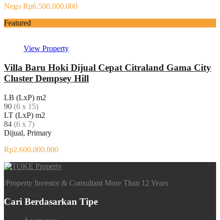
Nego Rp6.500.000.000
Featured
View Property
Villa Baru Hoki Dijual Cepat Citraland Gama City
Cluster Dempsey Hill
LB (LxP) m2
90
(6 x 15)
LT (LxP) m2
84
(6 x 7)
Dijual, Primary
Rp2.600.000.000
/
Property Investor & Consultant More Than 12 Years
Cari Berdasarkan Tipe