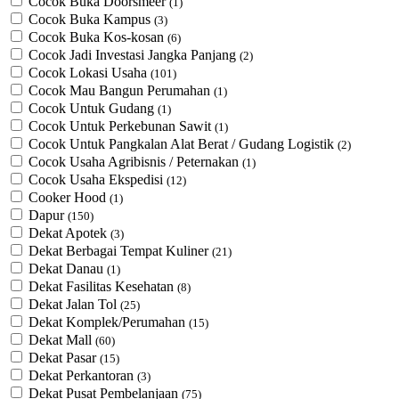
Cocok Buka Doorsmeer
(1)
Cocok Buka Kampus
(3)
Cocok Buka Kos-kosan
(6)
Cocok Jadi Investasi Jangka Panjang
(2)
Cocok Lokasi Usaha
(101)
Cocok Mau Bangun Perumahan
(1)
Cocok Untuk Gudang
(1)
Cocok Untuk Perkebunan Sawit
(1)
Cocok Untuk ​Pangkalan Alat Berat / Gudang Logistik
(2)
Cocok Usaha Agribisnis / Peternakan
(1)
Cocok Usaha Ekspedisi
(12)
Cooker Hood
(1)
Dapur
(150)
Dekat Apotek
(3)
Dekat Berbagai Tempat Kuliner
(21)
Dekat Danau
(1)
Dekat Fasilitas Kesehatan
(8)
Dekat Jalan Tol
(25)
Dekat Komplek/Perumahan
(15)
Dekat Mall
(60)
Dekat Pasar
(15)
Dekat Perkantoran
(3)
Dekat Pusat Pembelanjaan
(75)