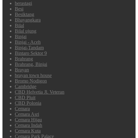
berastagi
Besi
Besiktang
Bhayangkara
Bilal
Bilal ujung
Binjai
Binjai - Aceh
Binjai-Tandam
Bintaro Sektor 9
Brahrang
Brahrang, Binjai
Brayan
brayan town house
Bromo Nodigon
Cambridge
CBD Helvetia Jl. Veteran
CBD Pluit
CBD Polonia
Cemara
Cemara Asri
Cemara Hijau
Cemara Indah
Cemara Kuta
Cemara Park Palace