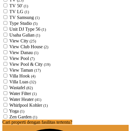
(25)
TV 50'
(1)
TV LG
(1)
TV Samsung
(1)
Type Studio
(5)
Unit DJ Type 56
(1)
Usaha Galian
(1)
View City
(25)
View Club House
(2)
View Danau
(1)
View Pool
(7)
View Pool & City
(19)
View Taman
(17)
Villa Hook
(4)
Villa Luas
(32)
Wastafel
(82)
Water Filter
(1)
Water Heater
(41)
Whirlpool Kohler
(1)
Yoga
(1)
Zen Garden
(1)
Cari properti dengan fasilitas tertentu?