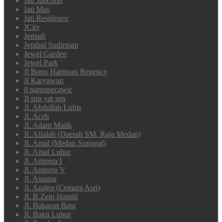
Jati Junction
Jati Mas
Jati Residence
JCity
Jemadi
Jendral Sudirman
Jewel Garden
Jewel Park
Jl Bono Harmoni Regency
Jl Karyawan
jl namopecawir
Jl sun yat sen
Jl. Abdullah Lubis
Jl. Aceh
Jl. Adam Malik
Jl. Alfalah (Daerah SM. Raja Medan)
Jl. Amal (Medan Sunggal)
Jl. Amal Luhur
Jl. Ampera I
Jl. Ampera V
Jl. Asrama
Jl. Azalea (Cemara Asri)
Jl. B.Zein Hamid
Jl. Bakaran Batu
Jl. Bakti Luhur