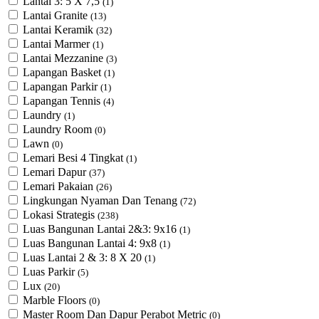
Lantai 3: 5 X 7,5
(1)
Lantai Granite
(13)
Lantai Keramik
(32)
Lantai Marmer
(1)
Lantai Mezzanine
(3)
Lapangan Basket
(1)
Lapangan Parkir
(1)
Lapangan Tennis
(4)
Laundry
(1)
Laundry Room
(0)
Lawn
(0)
Lemari Besi 4 Tingkat
(1)
Lemari Dapur
(37)
Lemari Pakaian
(26)
Lingkungan Nyaman Dan Tenang
(72)
Lokasi Strategis
(238)
Luas Bangunan Lantai 2&3: 9x16
(1)
Luas Bangunan Lantai 4: 9x8
(1)
Luas Lantai 2 & 3: 8 X 20
(1)
Luas Parkir
(5)
Lux
(20)
Marble Floors
(0)
Master Room Dan Dapur Perabot Metric
(0)