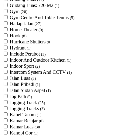
Gudang Luas: 720 M2
(1)
Gym
(20)
Gym Centre And Table Tennis
(5)
Hadap Jalan
(27)
Home Theater
(0)
Hook
(8)
Hurricane Shutters
(0)
Hydrant
(1)
Include Perabot
(1)
Indoor And Outdoor Kitchen
(1)
Indoor Sport
(2)
Intercom System And CCTV
(1)
Jalan Luas
(2)
Jalan Pribadi
(1)
Jalan Sudah Aspal
(1)
Jog Path
(0)
Jogging Track
(25)
Jogging Tracks
(3)
Kabel Tanam
(1)
Kamar Belajar
(6)
Kamar Luas
(30)
Kanopi Cor
(1)