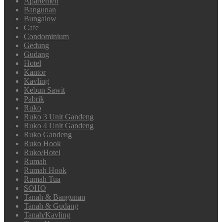
Apartemen
Bangunan
Bungalow
Cafe
Condominium
Gedung
Gudang
Hotel
Kantor
Kavling
Kebun Sawit
Pabrik
Ruko
Ruko 3 Unit Gandeng
Ruko 4 Unit Gandeng
Ruko Gandeng
Ruko Hook
Ruko/Hotel
Rumah
Rumah Hook
Rumah Tua
SOHO
Tanah & Bangunan
Tanah & Gudang
Tanah/Kavling