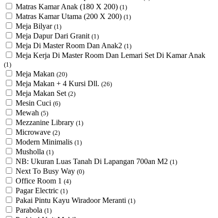
Matras Kamar Anak (180 X 200)
(1)
Matras Kamar Utama (200 X 200)
(1)
Meja Bilyar
(1)
Meja Dapur Dari Granit
(1)
Meja Di Master Room Dan Anak2
(1)
Meja Kerja Di Master Room Dan Lemari Set Di Kamar Anak
(1)
Meja Makan
(20)
Meja Makan + 4 Kursi Dll.
(26)
Meja Makan Set
(2)
Mesin Cuci
(6)
Mewah
(5)
Mezzanine Library
(1)
Microwave
(2)
Modern Minimalis
(1)
Musholla
(1)
NB: Ukuran Luas Tanah Di Lapangan 700an M2
(1)
Next To Busy Way
(0)
Office Room 1
(4)
Pagar Electric
(1)
Pakai Pintu Kayu Wiradoor Meranti
(1)
Parabola
(1)