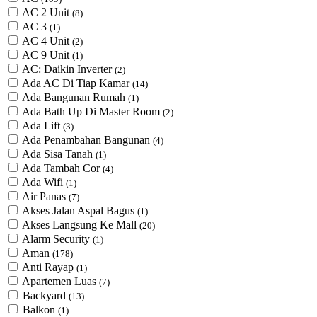
AC 2 Unit
(8)
AC 3
(1)
AC 4 Unit
(2)
AC 9 Unit
(1)
AC: Daikin Inverter
(2)
Ada AC Di Tiap Kamar
(14)
Ada Bangunan Rumah
(1)
Ada Bath Up Di Master Room
(2)
Ada Lift
(3)
Ada Penambahan Bangunan
(4)
Ada Sisa Tanah
(1)
Ada Tambah Cor
(4)
Ada Wifi
(1)
Air Panas
(7)
Akses Jalan Aspal Bagus
(1)
Akses Langsung Ke Mall
(20)
Alarm Security
(1)
Aman
(178)
Anti Rayap
(1)
Apartemen Luas
(7)
Backyard
(13)
Balkon
(1)