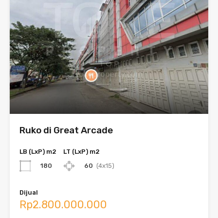
Ruko di Great Arcade
LB (LxP) m2
LT (LxP) m2
180
60
(4x15)
Dijual
Rp2.800.000.000