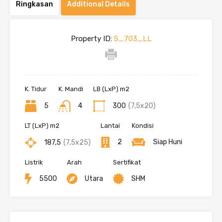
Ringkasan
Additional Details
Property ID:
S_703_LL
K. Tidur
K. Mandi
LB (LxP) m2
5
4
300
(7,5x20)
LT (LxP) m2
Lantai
Kondisi
2
Siap Huni
187,5
(7,5x25)
Listrik
Arah
Sertifikat
5500
Utara
SHM