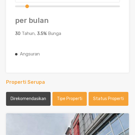
per bulan
30
Tahun,
3.5
%
Bunga
Angsuran
Properti Serupa
Direkomendasikan
Tipe Properti
Status Properti